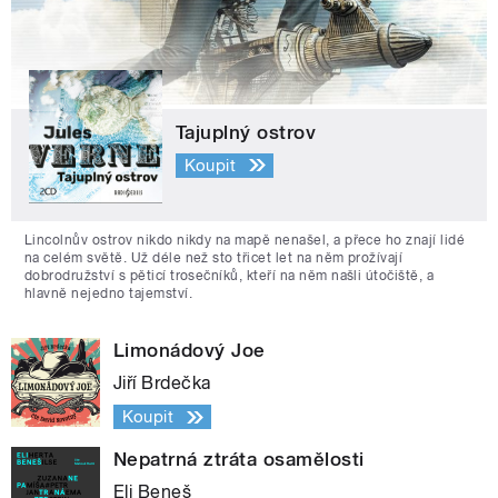
Tajuplný ostrov
Koupit
Lincolnův ostrov nikdo nikdy na mapě nenašel, a přece ho znají lidé
na celém světě. Už déle než sto třicet let na něm prožívají
dobrodružství s pěticí trosečníků, kteří na něm našli útočiště, a
hlavně nejedno tajemství.
Limonádový Joe
Jiří Brdečka
Koupit
Nepatrná ztráta osamělosti
Eli Beneš