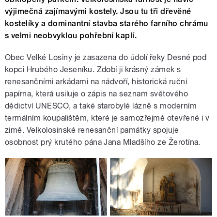
výjimečná zajímavými kostely. Jsou tu tři dřevěné
kostelíky a dominantní stavba starého farního chrámu
s velmi neobvyklou pohřební kaplí.
Obec Velké Losiny je zasazena do údolí řeky Desné pod
kopci Hrubého Jeseníku. Zdobí ji krásný zámek s
renesančními arkádami na nádvoří, historická ruční
papírna, která usiluje o zápis na seznam světového
dědictví UNESCO, a také starobylé lázně s moderním
termálním koupalištěm, které je samozřejmě otevřené i v
zimě. Velkolosinské renesanční památky spojuje
osobnost prý krutého pána Jana Mladšího ze Žerotína.