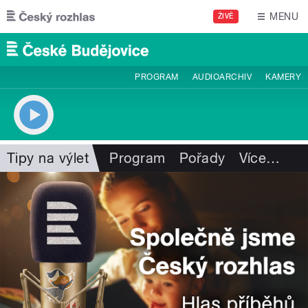
Přejít k hlavnímu obsahu
MENU
ŽIVĚ
PROGRAM
AUDIOARCHIV
KAMERY
Tipy na výlet
Program
Pořady
Více
…