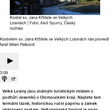
Kostel sv. Jana Křtitele ve Velkých
Losinách | Foto:
Aleš Spurný
, Český
rozhlas
Kostelem sv. Jana Křtitele ve Velkých Losinách nás provedl
farář Milan Palkovič
3:09
Velké Losiny jsou známým turistickým místem v
podhůří Jeseníků v Olomouckém kraji. Najdete tam
termální lázně, historickou ruční papírnu a zámek
obklopený parkem. Velkolosinská farnost je navíc