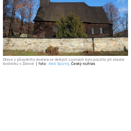
Dřevo z původního kostela ve Velkých Losinách bylo použito při stavbě
kostelíku v Žárové
|
foto:
Aleš Spurný
,
Český rozhlas