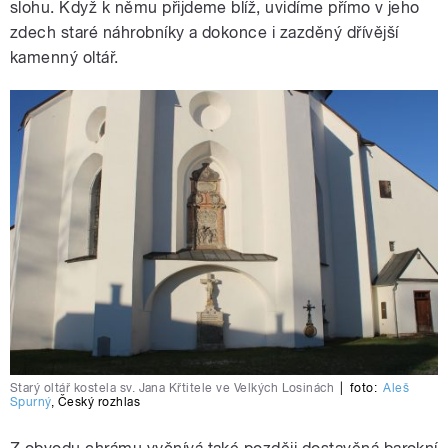
slohu. Když k němu přijdeme blíž, uvidíme přímo v jeho
zdech staré náhrobníky a dokonce i zazděný dřívější
kamenný oltář.
Starý oltář kostela sv. Jana Křtitele ve Velkých Losinách
|
foto:
Aleš
Spurný
,
Český rozhlas