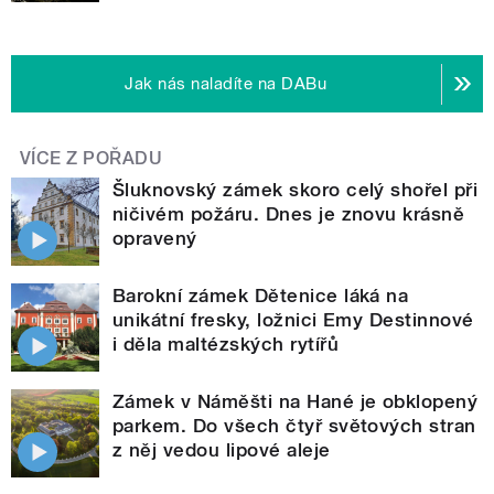
Jak nás naladíte na DABu
VÍCE Z POŘADU
Šluknovský zámek skoro celý shořel při
ničivém požáru. Dnes je znovu krásně
opravený
Barokní zámek Dětenice láká na
unikátní fresky, ložnici Emy Destinnové
i děla maltézských rytířů
Zámek v Náměšti na Hané je obklopený
parkem. Do všech čtyř světových stran
z něj vedou lipové aleje