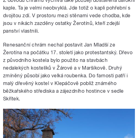
Z obvodu chrámu vyčnívá také později dostavěná barokní
kaple. Ta je velmi neobvyklá. Jde totiž o kapli pohřební s
dvojitou zdí. V prostoru mezi stěnami vede chodba, kde
jsou v nikách zazděny ostatky Žerotínů, kteří zdejší
panství vlastnili.
Renesanční chrám nechal postavit Jan Mladší ze
Žerotína na počátku 17. století jako protestantský. Dřevo
z původního kostela bylo použito na stavbách
nedalekých kostelíků v Žárové a v Maršíkově. Druhý
zmíněný působí jako velká roubenka. Do farnosti patří i
malý dřevěný kostel v Klepáčově poblíž známého
běžkařského střediska a zájezdního hostince v sedle
Skřítek.