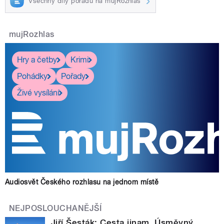
Všechny díly pořadu na mujRozhlas
mujRozhlas
Hry a četby
Krimi
Pohádky
Pořady
Živé vysílání
Audiosvět Českého rozhlasu na jednom místě
NEJPOSLOUCHANĚJŠÍ
Jiří Šesták: Cesta jinam. Úsměvný