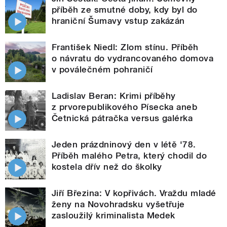
příběh ze smutné doby, kdy byl do
hraniční Šumavy vstup zakázán
František Niedl: Zlom stínu. Příběh
o návratu do vydrancovaného domova
v poválečném pohraničí
Ladislav Beran: Krimi příběhy
z prvorepublikového Písecka aneb
Četnická pátračka versus galérka
Jeden prázdninový den v létě '78.
Příběh malého Petra, který chodil do
kostela dřív než do školky
Jiří Březina: V kopřivách. Vraždu mladé
ženy na Novohradsku vyšetřuje
zasloužilý kriminalista Medek