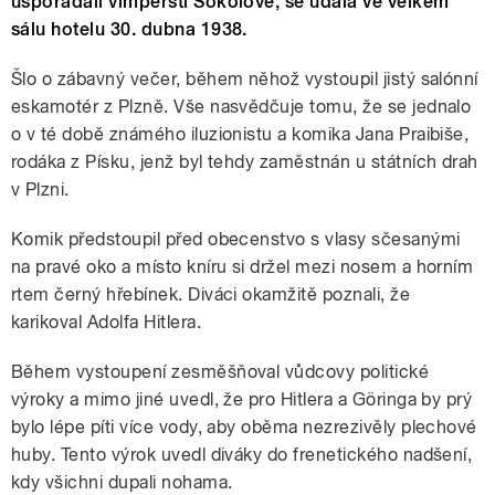
uspořádali vimperští Sokolové, se udála ve velkém
sálu hotelu 30. dubna 1938.
Šlo o zábavný večer, během něhož vystoupil jistý salónní
eskamotér z Plzně. Vše nasvědčuje tomu, že se jednalo
o v té době známého iluzionistu a komika Jana Praibiše,
rodáka z Písku, jenž byl tehdy zaměstnán u státních drah
v Plzni.
Komik předstoupil před obecenstvo s vlasy sčesanými
na pravé oko a místo kníru si držel mezi nosem a horním
rtem černý hřebínek. Diváci okamžitě poznali, že
karikoval Adolfa Hitlera.
Během vystoupení zesměšňoval vůdcovy politické
výroky a mimo jiné uvedl, že pro Hitlera a Göringa by prý
bylo lépe píti více vody, aby oběma nezrezivěly plechové
huby. Tento výrok uvedl diváky do frenetického nadšení,
kdy všichni dupali nohama.