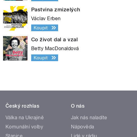
Pastvina zmizelých
Václav Erben
Koupit
Co život dal a vzal
Betty MacDonaldová
Koupit
Český rozhlas
O nás
Válka na Ukrajině
Jak nás naladíte
Komunální volby
Nápověda
Stanice
Lidé v rádiu