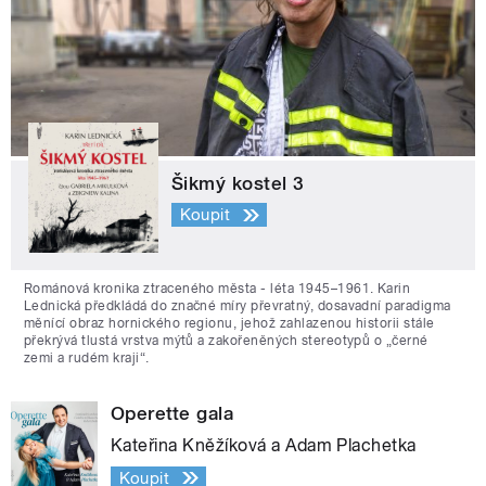
Šikmý kostel 3
Koupit
Románová kronika ztraceného města - léta 1945–1961. Karin
Lednická předkládá do značné míry převratný, dosavadní paradigma
měnící obraz hornického regionu, jehož zahlazenou historii stále
překrývá tlustá vrstva mýtů a zakořeněných stereotypů o „černé
zemi a rudém kraji“.
Operette gala
Kateřina Kněžíková a Adam Plachetka
Koupit