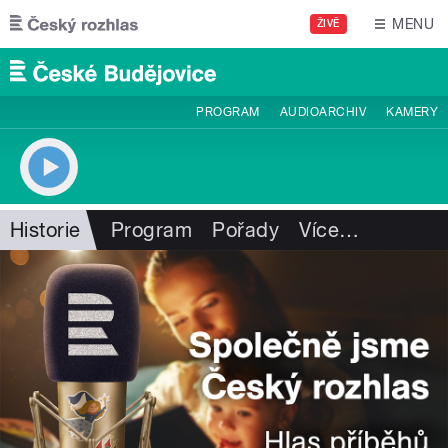
Přejít k hlavnímu obsahu
MENU
ŽIVĚ
PROGRAM
AUDIOARCHIV
KAMERY
Historie
Program
Pořady
Více
…