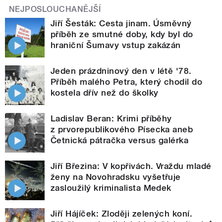
NEJPOSLOUCHANĚJŠÍ
Jiří Šesták: Cesta jinam. Úsměvný
příběh ze smutné doby, kdy byl do
hraniční Šumavy vstup zakázán
Jeden prázdninový den v létě '78.
Příběh malého Petra, který chodil do
kostela dřív než do školky
Ladislav Beran: Krimi příběhy
z prvorepublikového Písecka aneb
Četnická pátračka versus galérka
Jiří Březina: V kopřivách. Vraždu mladé
ženy na Novohradsku vyšetřuje
zasloužilý kriminalista Medek
Jiří Hájíček: Zloději zelených koní.