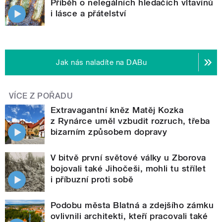
Příběh o nelegálních hledačích vltavínů
i lásce a přátelství
Jak nás naladíte na DABu
VÍCE Z POŘADU
Extravagantní kněz Matěj Kozka
z Rynárce uměl vzbudit rozruch, třeba
bizarním způsobem dopravy
V bitvě první světové války u Zborova
bojovali také Jihočeši, mohli tu střílet
i příbuzní proti sobě
Podobu města Blatná a zdejšího zámku
ovlivnili architekti, kteří pracovali také