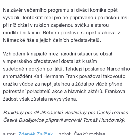
Na závěr večerního programu si diváci komika opět
vyvolali. Tentokrát měl pro ně připravenou politickou mši,
při níž držel v rukách zapálenou svíčku a starou
modlitební knihu. Během proslovu si opět utahoval z
Německé říše a jejích čelních představitelů.
Vzhledem k napjaté mezinárodní situaci se obsah
vimperského představení dostal až k uším
sudetoněmeckých politiků. Tehdejší poslanec Národního
shromáždění Karl Hermann Frank považoval takovouto
urážku vůdce za nepřijatelnou a žádal po vládě přísné
potrestání pořadatelů akce a hlavních aktérů. Frankova
žádost však zůstala nevyslyšena.
Podklady pro díl Jihočeské vlastivědy pro Český rozhlas
České Budějovice připravil archivář Tomáš Hunčovský.
autor:
Zdeněk Zajíček
|
zdroj:
Český rozhlas