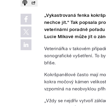
„Vykastrovaná fenka kokršp
nechce jít.“ Tak popsala p
veterinární poradně pořadu 
Lucie Míkové může jít o zá
Veterinářka v takovém přípa
sonografické vyšetření. To by
břiše.
Kokršpanělové často mají mo
kokra močový kámen velikosti 
vzpomíná na neobvyklou přího
„Vždy se nejdřív vytvoří zákl