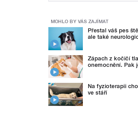
MOHLO BY VÁS ZAJÍMAT
Přestal váš pes št
ale také neurolo
Zápach z kočičí t
onemocnění. Pak j
Na fyzioterapii ch
ve stáří