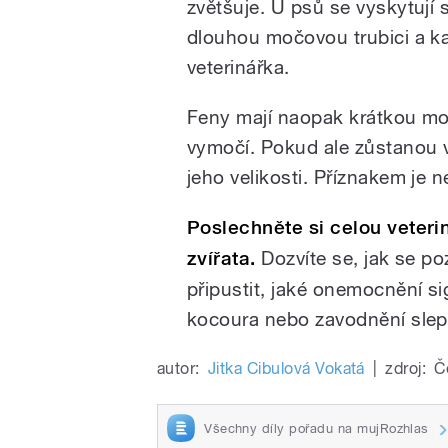
zvětšuje. U psů se vyskytují 
dlouhou močovou trubici a k
veterinářka.
Feny mají naopak krátkou mo
vymočí. Pokud ale zůstanou
jeho velikosti. Příznakem je
Poslechněte si celou veter
zvířata.
Dozvíte se, jak se p
připustit, jaké onemocnění si
kocoura nebo zavodnění slep
autor:
Jitka Cibulová Vokatá
|
zdroj:
Č
Všechny díly pořadu na mujRozhlas