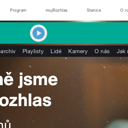
Program
mujRozhlas
Stanice
O r
archiv
Playlisty
Lidé
Kamery
O nás
Jak 