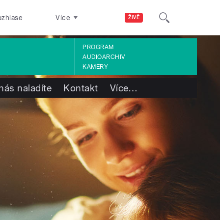
ozhlase
Více
ŽIVĚ
PROGRAM
AUDIOARCHIV
KAMERY
nás naladíte
Kontakt
Více
…