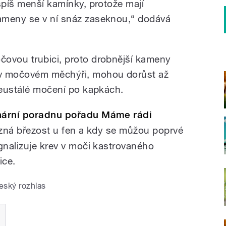
spíš menší kamínky, protože mají
ameny se v ní snáz zaseknou,“ dodává
čovou trubici, proto drobnější kameny
 v močovém měchýři, mohou dorůst až
 neustálé močení po kapkách.
inární poradnu pořadu Máme rádi
ozná březost u fen a kdy se můžou poprvé
gnalizuje krev v moči kastrovaného
ice.
eský rozhlas