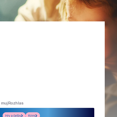
mujRozhlas
Hry a četby
Krimi