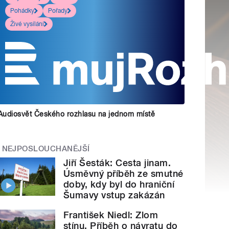
Pohádky
Pořady
Živé vysílání
Audiosvět Českého rozhlasu na jednom místě
NEJPOSLOUCHANĚJŠÍ
Jiří Šesták: Cesta jinam.
Úsměvný příběh ze smutné
doby, kdy byl do hraniční
Šumavy vstup zakázán
František Niedl: Zlom
stínu. Příběh o návratu do