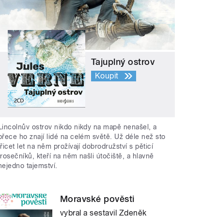
Tajuplný ostrov
Koupit
Lincolnův ostrov nikdo nikdy na mapě nenašel, a
přece ho znají lidé na celém světě. Už déle než sto
třicet let na něm prožívají dobrodružství s pěticí
trosečníků, kteří na něm našli útočiště, a hlavně
nejedno tajemství.
Moravské pověsti
vybral a sestavil Zdeněk