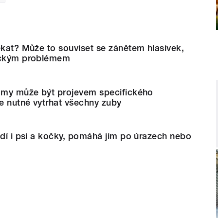
ěkat? Může to souviset se zánětem hlasivek,
gickým problémem
lamy může být projevem specifického
e nutné vytrhat všechny zuby
odí i psi a kočky, pomáhá jim po úrazech nebo