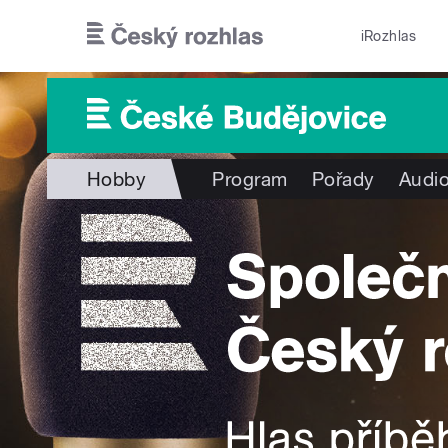
Přejít k hlavnímu obsahu
iRozhlas
Hobby
Program
Pořady
Audio