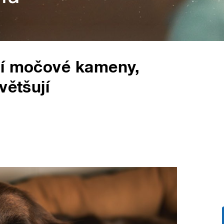
pí močové kameny,
většují