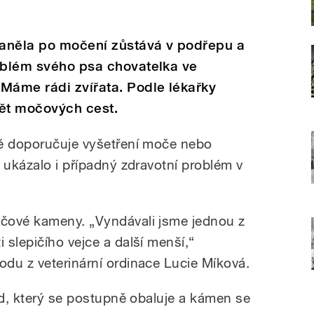
aněla po močení zůstává v podřepu a
roblém svého psa chovatelka ve
Máme rádi zvířata. Podle lékařky
nět močových cest.
dě doporučuje vyšetření moče nebo
 ukázalo i případný zdravotní problém v
čové kameny. „Vyndávali jsme jednou z
slepičího vejce a další menší,“
du z veterinární ordinace Lucie Míková.
ad, který se postupně obaluje a kámen se