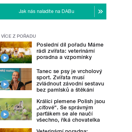
Jak nás naladíte na DABu
VÍCE Z POŘADU
Poslední díl pořadu Máme
rádi zvířata: veterinární
poradna a vzpomínky
Tanec se psy je vrcholový
sport. Zvířata musí
zvládnout závodní sestavu
bez pamlsků a štěkání
Králíci plemene Polish jsou
„cíťové“. Se správným
parťákem se ale naučí
všechno, říká chovatelka
Veterinární poradna: