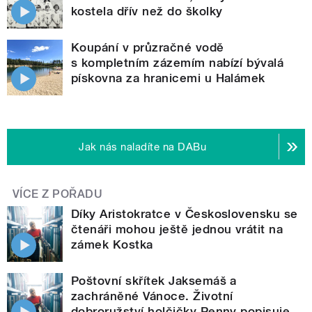
kostela dřív než do školky
Koupání v průzračné vodě
s kompletním zázemím nabízí bývalá
pískovna za hranicemi u Halámek
Jak nás naladíte na DABu
VÍCE Z POŘADU
Díky Aristokratce v Československu se
čtenáři mohou ještě jednou vrátit na
zámek Kostka
Poštovní skřítek Jaksemáš a
zachráněné Vánoce. Životní
dobroružství holčičky Penny popisuje