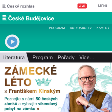
Přejít k hlavnímu obsahu
MENU
ŽIVĚ
PROGRAM
AUDIOARCHIV
KAMERY
Literatura
Program
Pořady
Více
…