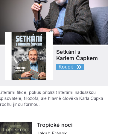
Setkání s
Karlem Čapkem
Koupit
Literární fikce, pokus přiblížit literární nadsázkou
spisovatele, filozofa, ale hlavně člověka Karla Čapka
trochu jinou formou.
Tropické noci
Jakub Fránek