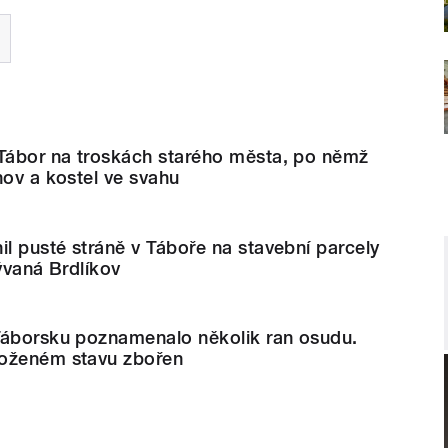
 Tábor na troskách starého města, po němž
nov a kostel ve svahu
il pusté stráně v Táboře na stavební parcely
zývaná Brdlíkov
Táborsku poznamenalo několik ran osudu.
boženém stavu zbořen