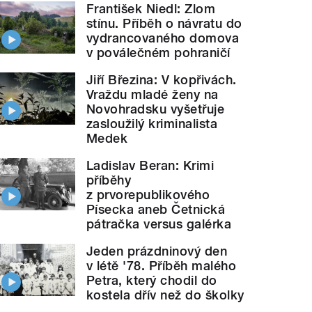
František Niedl: Zlom
stínu. Příběh o návratu do
vydrancovaného domova
v poválečném pohraničí
Jiří Březina: V kopřivách.
Vraždu mladé ženy na
Novohradsku vyšetřuje
zasloužilý kriminalista
Medek
Ladislav Beran: Krimi
příběhy
z prvorepublikového
Písecka aneb Četnická
pátračka versus galérka
Jeden prázdninový den
v létě '78. Příběh malého
Petra, který chodil do
kostela dřív než do školky