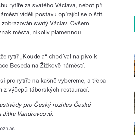
hu rytíře za svatého Václava, neboť při
ěstí viděli postavu opírající se o štít.
to zobrazován svatý Václav. Ovšem
znak města, nikoliv plamennou
 že rytíř „Koudela“ chodíval na pivo k
race Beseda na Žižkově náměstí.
 si pro rytíře na kašně vybereme, a třeba
 z výčepů táborských restaurací.
lastivědy pro Český rozhlas České
ka Jitka Vandrovcová.
rozhlas