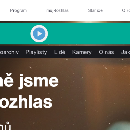
Program
mujRozhlas
Stanice
O r
oarchiv
Playlisty
Lidé
Kamery
O nás
Jak