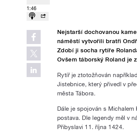
1:46
Nejstarší dochovanou kame
náměstí vytvořili bratři Ond
Zdobí ji socha rytíře Rolan
Ovšem táborský Roland je z
Rytíř je ztotožňován napřík
Jistebnice, který přivedl v p
města Tábora.
Dále je spojován s Michalem 
postava. Dle legendy měl v n
Přibyslavi 11. října 1424.