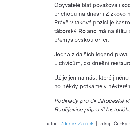
Obyvatelé blat považovali soc
příchodu na dnešní Žižkovo nám
Právě v takové pozici je čas
táborský Roland má na štítu 
přemyslovskou orlici.
Jedna z dalších legend praví,
Lichvicům, do dnešní restau
Už je jen na nás, které jméno
ho někdy potkáme v některém
Podklady pro díl Jihočeské v
Budějovice připravil historič
autor:
Zdeněk Zajíček
|
zdroj:
Český 