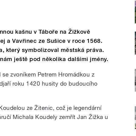
nnou kašnu v Táboře na Žižkově
řej a Vavřinec ze Sušice v roce 1568.
da, který symbolizoval městská práva.
nám ještě pod několika dalšími jmény.
lad se zvoníkem Petrem Hromádkou z
ředjaří roku 1420 husity do budoucího
Koudelou ze Žitenic, což je legendární
áručí Michala Koudely zemřít Jan Žižka u