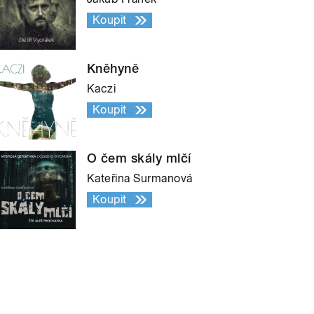
Koupit
Kněhyně
Kaczi
Koupit
O čem skály mlčí
Kateřina Surmanová
Koupit