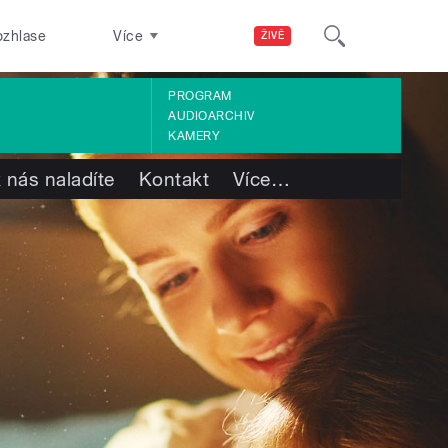
ozhlase
Více
ŽIVĚ
PROGRAM
AUDIOARCHIV
KAMERY
 nás naladíte
Kontakt
Více
…