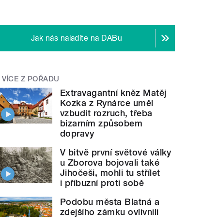
Jak nás naladíte na DABu
VÍCE Z POŘADU
Extravagantní kněz Matěj
Kozka z Rynárce uměl
vzbudit rozruch, třeba
bizarním způsobem
dopravy
V bitvě první světové války
u Zborova bojovali také
Jihočeši, mohli tu střílet
i příbuzní proti sobě
Podobu města Blatná a
zdejšího zámku ovlivnili