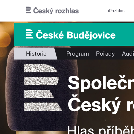
Přejít k hlavnímu obsahu
iRozhlas
Historie
Program
Pořady
Audi