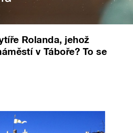
tíře Rolanda, jehož
áměstí v Táboře? To se