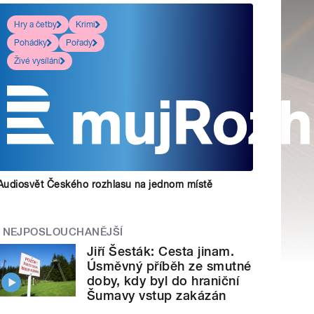
Hry a četby
Krimi
Pohádky
Pořady
Živé vysílání
Audiosvět Českého rozhlasu na jednom místě
NEJPOSLOUCHANĚJŠÍ
Jiří Šesták: Cesta jinam.
Úsměvný příběh ze smutné
doby, kdy byl do hraniční
Šumavy vstup zakázán