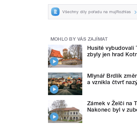
Všechny díly pořadu na mujRozhlas
MOHLO BY VÁS ZAJÍMAT
Husité vybudovali
zbyly jen hrad Kot
Mlynář Brdlík změn
a vznikla čtvrť na
Zámek v Želči na 
Nakonec byl v zu