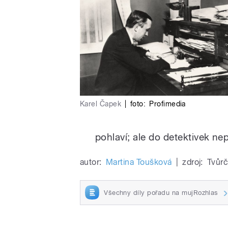
Karel Čapek
|
foto:
Profimedia
pohlaví; ale do detektivek nep
autor:
Martina Toušková
|
zdroj:
Tvůrč
Všechny díly pořadu na mujRozhlas