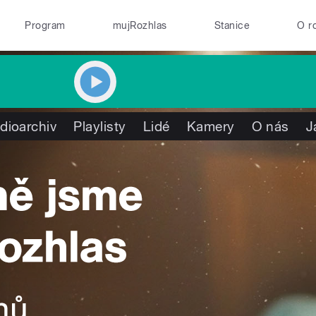
Program
mujRozhlas
Stanice
O r
dioarchiv
Playlisty
Lidé
Kamery
O nás
J