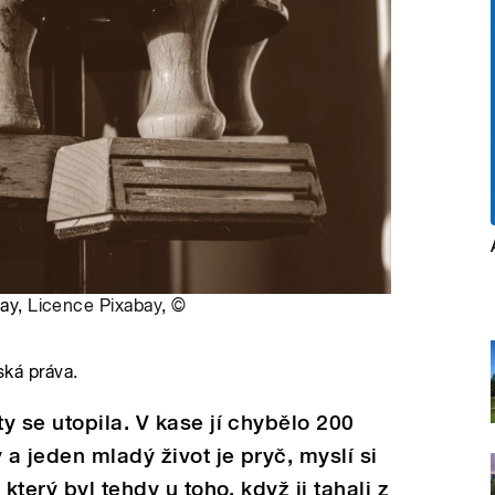
bay,
Licence Pixabay
,
©
ská práva.
y se utopila. V kase jí chybělo 200
a jeden mladý život je pryč, myslí si
který byl tehdy u toho, když ji tahali z