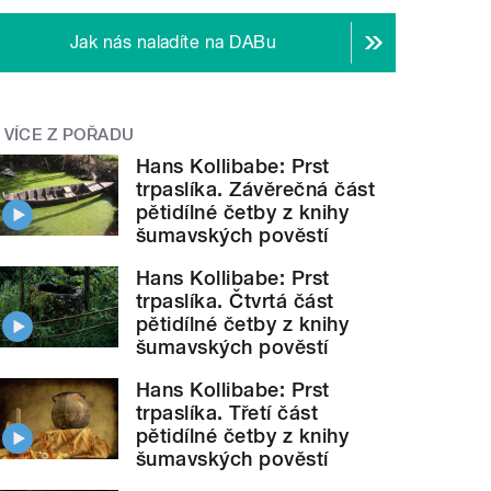
Jak nás naladíte na DABu
VÍCE Z POŘADU
Hans Kollibabe: Prst
trpaslíka. Závěrečná část
pětidílné četby z knihy
šumavských pověstí
Hans Kollibabe: Prst
trpaslíka. Čtvrtá část
pětidílné četby z knihy
šumavských pověstí
Hans Kollibabe: Prst
trpaslíka. Třetí část
pětidílné četby z knihy
šumavských pověstí