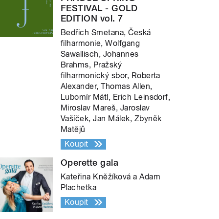
FESTIVAL - GOLD
EDITION vol. 7
Bedřich Smetana, Česká
filharmonie, Wolfgang
Sawallisch, Johannes
Brahms, Pražský
filharmonický sbor, Roberta
Alexander, Thomas Allen,
Lubomír Mátl, Erich Leinsdorf,
Miroslav Mareš, Jaroslav
Vašíček, Jan Málek, Zbyněk
Matějů
Koupit
Operette gala
Kateřina Kněžíková a Adam
Plachetka
Koupit