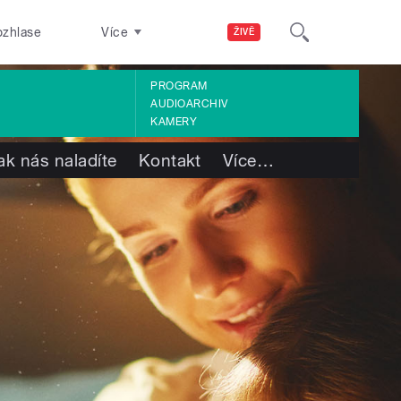
ozhlase
Více
ŽIVĚ
PROGRAM
AUDIOARCHIV
KAMERY
ak nás naladíte
Kontakt
Více
…