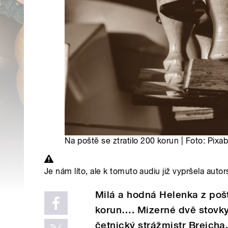
Na poště se ztratilo 200 korun | Foto: Pixa
Je nám líto, ale k tomuto audiu již vypršela autor
Milá a hodná Helenka z pošt
korun…. Mizerné dvě stovky 
četnický strážmistr Brejcha, 