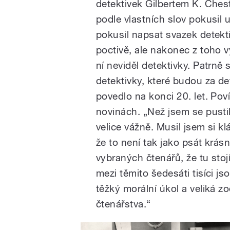
detektivek Gilbertem K. Ches
podle vlastních slov pokusil 
pokusil napsat svazek detekti
poctivě, ale nakonec z toho 
ní neviděl detektivky. Patrně
detektivky, které budou za de
povedlo na konci 20. let. Pov
novinách. „Než jsem se pustil
velice vážně. Musil jsem si k
že to není tak jako psát krásn
vybraných čtenářů, že tu stojí
mezi těmito šedesáti tisíci js
těžký morální úkol a veliká
čtenářstva.“