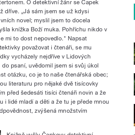
tertonem. O detektivní žánr se Čapek
už dříve. „Já sám jsem se už kdysi
vních novel; myslil jsem to docela
vyšla knížka Boží muka. Pohříchu nikdo v
 se mi to dost nepovedlo." Napsat
tektivky považovat i čtenáři, se mu
ídky vycházely nejdříve v Lidových
 do psaní, uvědomil jsem si svůj úkol
lást otázku, co je to naše čtenářská obec;
ou literaturu pro nějaké dvě tisícovky
m před šedesáti tisíci čtenáři novin a že
ou i lidé mladí a děti a že tu je přede mnou
 zodpovědnost, zvýšená množstvím
Knižně vyšly Čapkovy detektivní