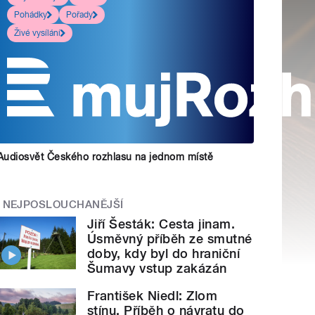
Pohádky
Pořady
Živé vysílání
Audiosvět Českého rozhlasu na jednom místě
NEJPOSLOUCHANĚJŠÍ
Jiří Šesták: Cesta jinam.
Úsměvný příběh ze smutné
doby, kdy byl do hraniční
Šumavy vstup zakázán
František Niedl: Zlom
stínu. Příběh o návratu do