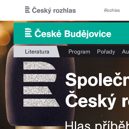
Přejít k hlavnímu obsahu
iRozhlas
Literatura
Program
Pořady
Au