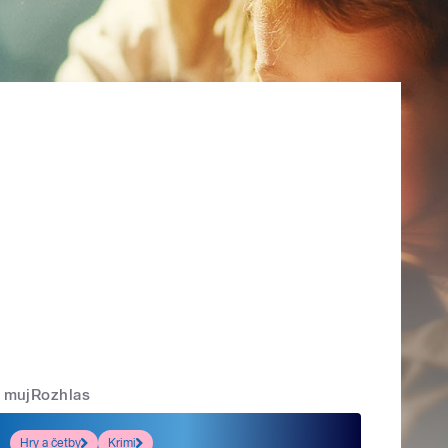
mujRozhlas
Hry a četby
Krimi