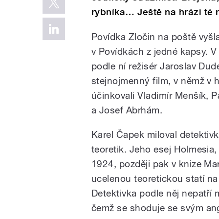
rybníka… Ještě na hrázi té 
Povídka Zločin na poště vyšl
v Povídkách z jedné kapsy. V
podle ní režisér Jaroslav Dud
stejnojmenný film, v němž v h
účinkovali Vladimír Menšík, 
a Josef Abrhám.
Karel Čapek miloval detektivky 
teoretik. Jeho esej Holmesia,
1924, později pak v knize Mars
ucelenou teoretickou statí na
Detektivka podle něj nepatří m
čemž se shoduje se svým an