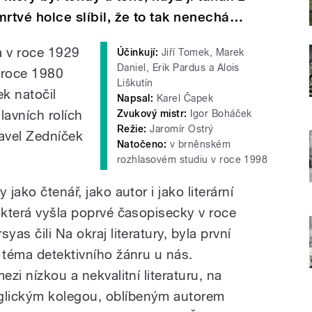
mrtvé holce slíbil, že to tak nenechá…
a v roce 1929
Účinkují:
Jiří Tomek, Marek
Daniel, Erik Pardus a Alois
 roce 1980
Liškutín
ek natočil
Napsal:
Karel Čapek
lavních rolích
Zvukový mistr:
Igor Boháček
Režie:
Jaromír Ostrý
Pavel Zedníček
Natočeno:
v brněnském
rozhlasovém studiu v roce 1998
jako čtenář, jako autor i jako literární
 která vyšla poprvé časopisecky v roce
yas čili Na okraj literatury, byla první
 téma detektivního žánru u nás.
ezi nízkou a nekvalitní literaturu, na
glickým kolegou, oblíbeným autorem