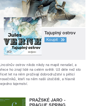
Tajuplný ostrov
Koupit
Lincolnův ostrov nikdo nikdy na mapě nenašel, a
přece ho znají lidé na celém světě. Už déle než sto
třicet let na něm prožívají dobrodružství s pěticí
trosečníků, kteří na něm našli útočiště, a hlavně
nejedno tajemství.
PRAŽSKÉ JARO -
PRAGUE SPRING