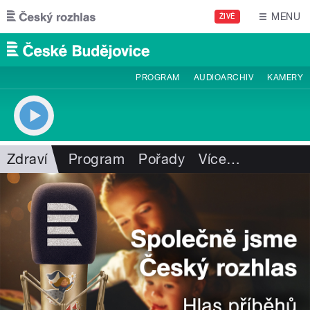
Přejít k hlavnímu obsahu
MENU
ŽIVĚ
PROGRAM
AUDIOARCHIV
KAMERY
Zdraví
Program
Pořady
Více
…