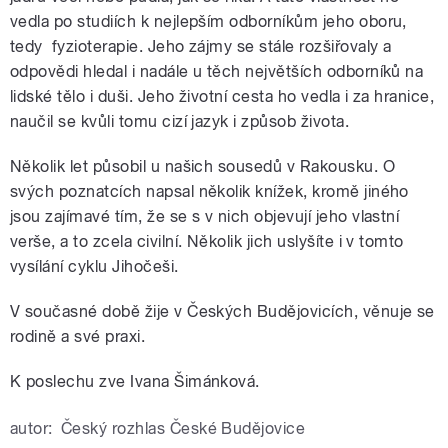
vedla po studiích k nejlepším odborníkům jeho oboru,
tedy fyzioterapie. Jeho zájmy se stále rozšiřovaly a
odpovědi hledal i nadále u těch největších odborníků na
lidské tělo i duši. Jeho životní cesta ho vedla i za hranice,
naučil se kvůli tomu cizí jazyk i způsob života.
Několik let působil u našich sousedů v Rakousku. O
svých poznatcích napsal několik knížek, kromě jiného
jsou zajímavé tím, že se s v nich objevují jeho vlastní
verše, a to zcela civilní. Několik jich uslyšíte i v tomto
vysílání cyklu Jihočeši.
V současné době žije v Českých Budějovicích, věnuje se
rodině a své praxi.
K poslechu zve Ivana Šimánková.
autor:
Český rozhlas České Budějovice