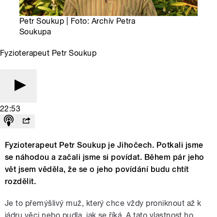
Petr Soukup | Foto: Archív Petra
Soukupa
Fyzioterapeut Petr Soukup
22:53
Fyzioterapeut Petr Soukup je Jihočech. Potkali jsme
se náhodou a začali jsme si povídat. Během pár jeho
vět jsem věděla, že se o jeho povídání budu chtít
rozdělit.
Je to přemýšlivý muž, který chce vždy proniknout až k
jádru věci nebo pudla, jak se říká. A tato vlastnost ho