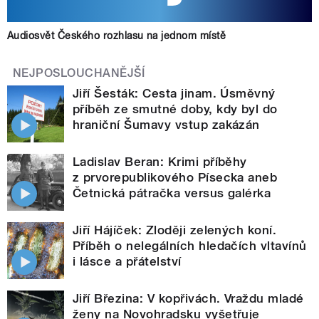
Audiosvět Českého rozhlasu na jednom místě
NEJPOSLOUCHANĚJŠÍ
Jiří Šesták: Cesta jinam. Úsměvný
příběh ze smutné doby, kdy byl do
hraniční Šumavy vstup zakázán
Ladislav Beran: Krimi příběhy
z prvorepublikového Písecka aneb
Četnická pátračka versus galérka
Jiří Hájíček: Zloději zelených koní.
Příběh o nelegálních hledačích vltavínů
i lásce a přátelství
Jiří Březina: V kopřivách. Vraždu mladé
ženy na Novohradsku vyšetřuje