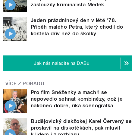
zasloužilý kriminalista Medek
Jeden prázdninový den v létě '78.
Příběh malého Petra, který chodil do
kostela dřív než do školky
Jak nás naladíte na DABu
VÍCE Z POŘADU
Pro film Sněženky a machři se
nepovedlo sehnat kombinézy, což je
nakonec dobře, říká scénografka
Budějovický diskžokej Karel Červený se
proslavil na diskotékách, pak mluvil
k lidem i z rozhlasu