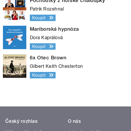
Pochoutky z horské chaloupky
Patrik Rozehnal
Koupit
Mariborská hypnóza
Dora Kaprálová
Koupit
6x Otec Brown
Gilbert Keith Chesterton
Koupit
Český rozhlas
O nás