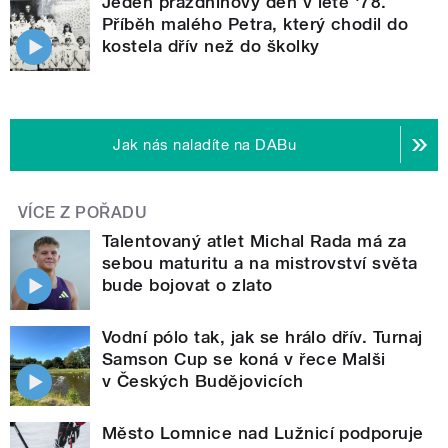
Jeden prázdninový den v létě '78.
Příběh malého Petra, který chodil do
kostela dřív než do školky
Jak nás naladíte na DABu
VÍCE Z POŘADU
Talentovaný atlet Michal Rada má za
sebou maturitu a na mistrovství světa
bude bojovat o zlato
Vodní pólo tak, jak se hrálo dřív. Turnaj
Samson Cup se koná v řece Malši
v Českých Budějovicích
Město Lomnice nad Lužnicí podporuje