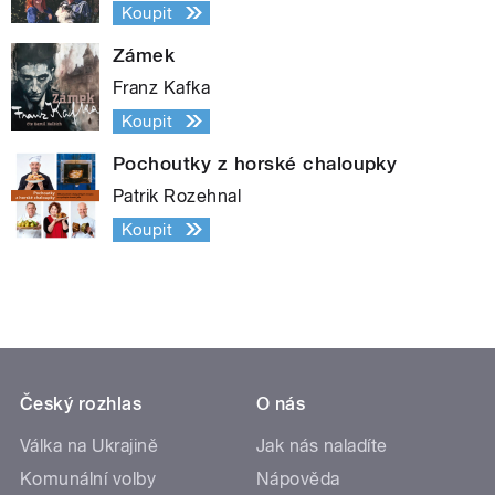
Koupit
Zámek
Franz Kafka
Koupit
Pochoutky z horské chaloupky
Patrik Rozehnal
Koupit
Český rozhlas
O nás
Válka na Ukrajině
Jak nás naladíte
Komunální volby
Nápověda