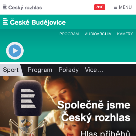
Přejít k hlavnímu obsahu
MENU
ŽIVĚ
PROGRAM
AUDIOARCHIV
KAMERY
Sport
Program
Pořady
Více
…