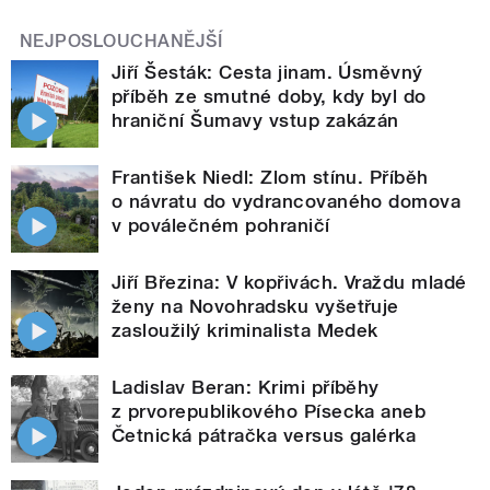
NEJPOSLOUCHANĚJŠÍ
Jiří Šesták: Cesta jinam. Úsměvný
příběh ze smutné doby, kdy byl do
hraniční Šumavy vstup zakázán
František Niedl: Zlom stínu. Příběh
o návratu do vydrancovaného domova
v poválečném pohraničí
Jiří Březina: V kopřivách. Vraždu mladé
ženy na Novohradsku vyšetřuje
zasloužilý kriminalista Medek
Ladislav Beran: Krimi příběhy
z prvorepublikového Písecka aneb
Četnická pátračka versus galérka