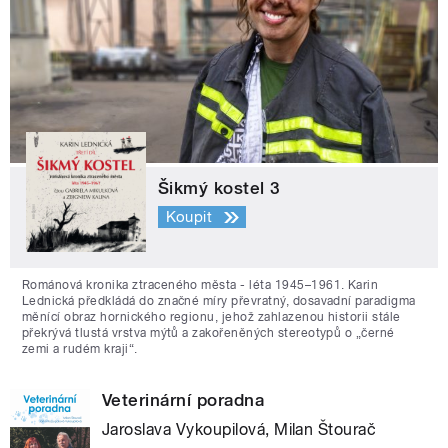
Šikmý kostel 3
Koupit
Románová kronika ztraceného města - léta 1945–1961. Karin
Lednická předkládá do značné míry převratný, dosavadní paradigma
měnící obraz hornického regionu, jehož zahlazenou historii stále
překrývá tlustá vrstva mýtů a zakořeněných stereotypů o „černé
zemi a rudém kraji“.
Veterinární poradna
Jaroslava Vykoupilová, Milan Štourač