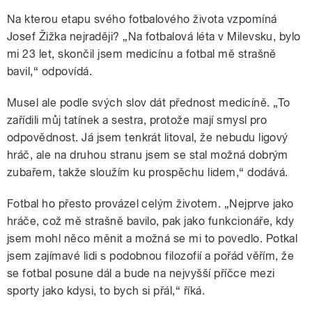
Na kterou etapu svého fotbalového života vzpomíná
Josef Žižka nejraději? „Na fotbalová léta v Milevsku, bylo
mi 23 let, skončil jsem medicínu a fotbal mě strašně
bavil,“ odpovídá.
Musel ale podle svých slov dát přednost medicíně. „To
zařídili můj tatínek a sestra, protože mají smysl pro
odpovědnost. Já jsem tenkrát litoval, že nebudu ligový
hráč, ale na druhou stranu jsem se stal možná dobrým
zubařem, takže sloužím ku prospěchu lidem,“ dodává.
Fotbal ho přesto provázel celým životem. „Nejprve jako
hráče, což mě strašně bavilo, pak jako funkcionáře, kdy
jsem mohl něco měnit a možná se mi to povedlo. Potkal
jsem zajímavé lidi s podobnou filozofií a pořád věřím, že
se fotbal posune dál a bude na nejvyšší příčce mezi
sporty jako kdysi, to bych si přál,“ říká.