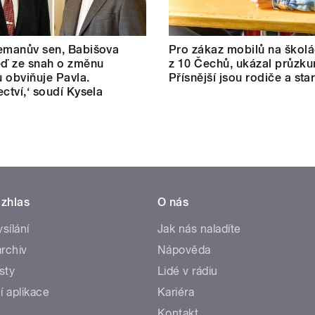
emanův sen, Babišova
Pro zákaz mobilů na školá
eď ze snah o změnu
z 10 Čechů, ukázal průzku
 obviňuje Pavla.
Přísnější jsou rodiče a star
ectví,‘ soudí Kysela
zhlas
O nás
ysílání
Jak nás naladíte
rchiv
Nápověda
sty
Lidé v rádiu
í aplikace
Kariéra
Kontakt