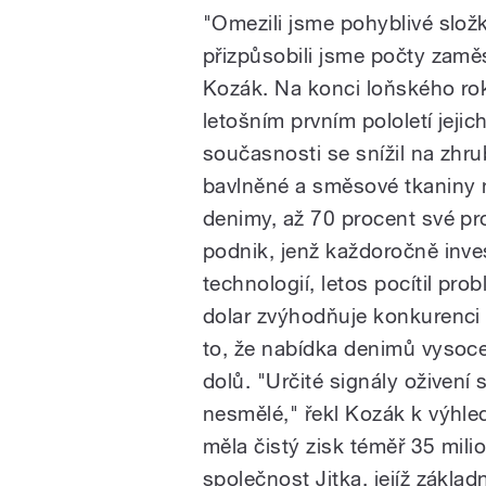
"Omezili jsme pohyblivé slož
přizpůsobili jsme počty zamě
Kozák. Na konci loňského rok
letošním prvním pololetí jeji
současnosti se snížil na zhrub
bavlněné a směsové tkaniny 
denimy, až 70 procent své p
podnik, jenž každoročně inv
technologií, letos pocítil pr
dolar zvýhodňuje konkurenci z
to, že nabídka denimů vysoce
dolů. "Určité signály oživení 
nesmělé," řekl Kozák k výhled
měla čistý zisk téměř 35 mil
společnost Jitka, jejíž základ