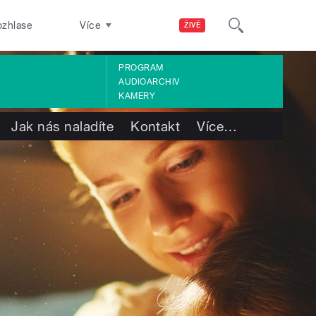
ozhlase
Více
ŽIVĚ
PROGRAM
AUDIOARCHIV
KAMERY
Jak nás naladíte
Kontakt
Více
…