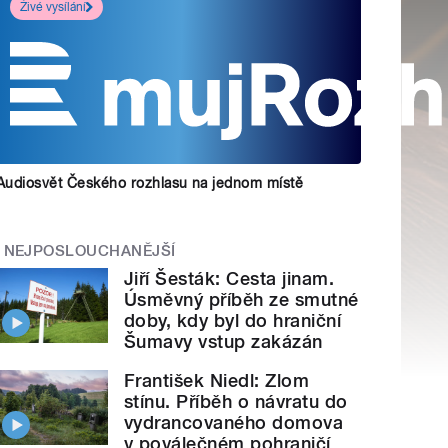
Živé vysílání
Audiosvět Českého rozhlasu na jednom místě
NEJPOSLOUCHANĚJŠÍ
Jiří Šesták: Cesta jinam.
Úsměvný příběh ze smutné
doby, kdy byl do hraniční
Šumavy vstup zakázán
František Niedl: Zlom
stínu. Příběh o návratu do
vydrancovaného domova
v poválečném pohraničí