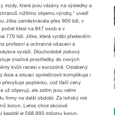
ky mzdy, které jsou vázány na výsledky a
stnanců nižšímu objemu výroby," uvedl
u Jitka zaměstnávala přes 900 lidí, v
ch počet klesl na 847 osob a v
a 770 lidí. Jitka, která vyrábí především
na profesní a ochranné ošacení a
rodukce vyváží. Dlouhodobě ziskový
estuje značné prostředky do nových
oblémy kvůli recesi v eurozóně. Oslabený
 Asie a situaci společnosti komplikuje i
 převyšuje poptávku, což tlačí ceny
se už objevují, ale zatím jsou velmi
u firmy na další období. Za loňský rok
ionů korun. Letos chce akciová
ní kapitál je 568,993 milionu korun,