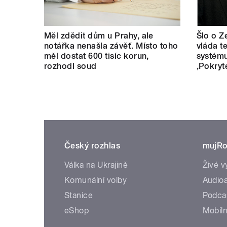
Měl zdědit dům u Prahy, ale
Šlo o Z
notářka nenašla závěť. Místo toho
vláda t
měl dostat 600 tisíc korun,
systému
rozhodl soud
‚Pokryt
Český rozhlas
mujRo
Válka na Ukrajině
Živé v
Komunální volby
Audioa
Stanice
Podca
eShop
Mobiln