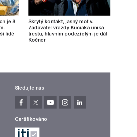
ch je 8
Skrytý kontakt, jasný motiv.
m.
Zadavatel vraždy Kuciaka uniká
ší lidé
trestu, hlavním podezřelým je dál
Kočner
Sledujte nás
Certifikováno