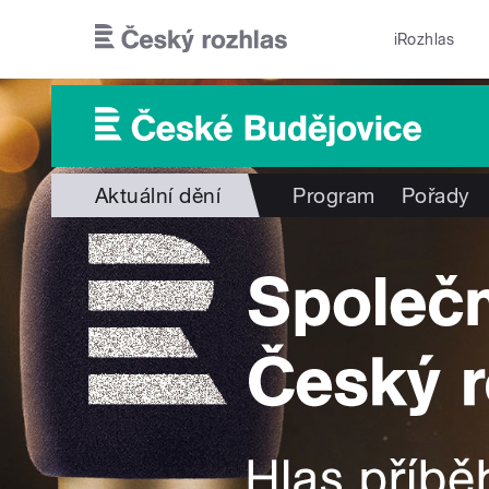
Přejít k hlavnímu obsahu
iRozhlas
Aktuální dění
Program
Pořady