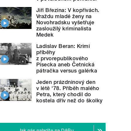
Jiří Březina: V kopřivách.
Vraždu mladé ženy na
Novohradsku vyšetřuje
zasloužilý kriminalista
Medek
Ladislav Beran: Krimi
příběhy
z prvorepublikového
Písecka aneb Četnická
pátračka versus galérka
Jeden prázdninový den
v létě '78. Příběh malého
Petra, který chodil do
kostela dřív než do školky
Jak nás naladíte na DABu