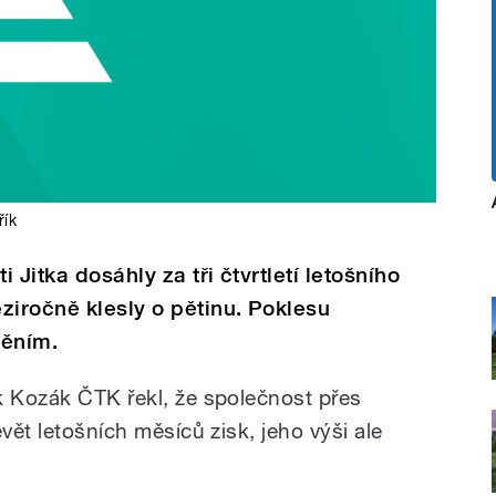
řík
 Jitka dosáhly za tři čtvrtletí letošního
ziročně klesly o pětinu. Poklesu
těním.
k Kozák ČTK řekl, že společnost přes
vět letošních měsíců zisk, jeho výši ale