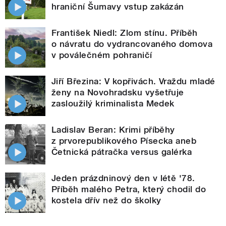
hraniční Šumavy vstup zakázán
František Niedl: Zlom stínu. Příběh
o návratu do vydrancovaného domova
v poválečném pohraničí
Jiří Březina: V kopřivách. Vraždu mladé
ženy na Novohradsku vyšetřuje
zasloužilý kriminalista Medek
Ladislav Beran: Krimi příběhy
z prvorepublikového Písecka aneb
Četnická pátračka versus galérka
Jeden prázdninový den v létě '78.
Příběh malého Petra, který chodil do
kostela dřív než do školky