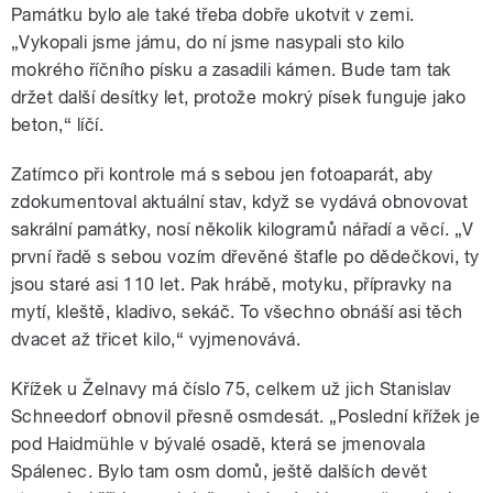
Památku bylo ale také třeba dobře ukotvit v zemi.
„Vykopali jsme jámu, do ní jsme nasypali sto kilo
mokrého říčního písku a zasadili kámen. Bude tam tak
držet další desítky let, protože mokrý písek funguje jako
beton,“ líčí.
Zatímco při kontrole má s sebou jen fotoaparát, aby
zdokumentoval aktuální stav, když se vydává obnovovat
sakrální památky, nosí několik kilogramů nářadí a věcí. „V
první řadě s sebou vozím dřevěné štafle po dědečkovi, ty
jsou staré asi 110 let. Pak hrábě, motyku, přípravky na
mytí, kleště, kladivo, sekáč. To všechno obnáší asi těch
dvacet až třicet kilo,“ vyjmenovává.
Křížek u Želnavy má číslo 75, celkem už jich Stanislav
Schneedorf obnovil přesně osmdesát. „Poslední křížek je
pod Haidmühle v bývalé osadě, která se jmenovala
Spálenec. Bylo tam osm domů, ještě dalších devět