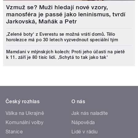
Vzmuž se? Muži hledají nové vzory,
manosféra je passé jako leninismus, tvrdí
Jarkovská, Maňák a Petr
‚Zelené boty‘ z Everestu se možná vrátí domů. Tělo
horolezce má po 30 letech vyzvednout speciální tým
Mamdani v mlýnských kolech: Proti jeho účasti na pietě
k 11. září je 80 tisíc lidí. ‚Schytá to tak jako tak'
Český rozhlas
O nás
Válka na Ukrajině
Jak nás naladíte
Komunální volby
Nápověda
Stanice
Lidé v rádiu