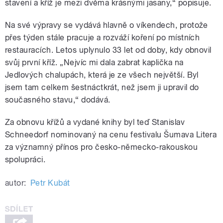
stavení a kříž je mezi dvěma krásnými jasany,“ popisuje.
Na své výpravy se vydává hlavně o víkendech, protože
přes týden stále pracuje a rozváží koření po místních
restauracích. Letos uplynulo 33 let od doby, kdy obnovil
svůj první kříž. „Nejvíc mi dala zabrat kaplička na
Jedlových chalupách, která je ze všech největší. Byl
jsem tam celkem šestnáctkrát, než jsem ji upravil do
současného stavu,“ dodává.
Za obnovu křížů a vydané knihy byl teď Stanislav
Schneedorf nominovaný na cenu festivalu Šumava Litera
za významný přínos pro česko-německo-rakouskou
spolupráci.
autor:
Petr Kubát