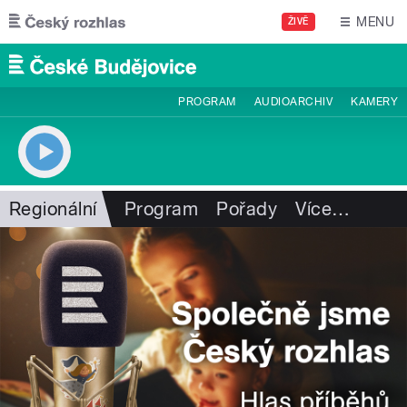
Přejít k hlavnímu obsahu
MENU
ŽIVĚ
PROGRAM
AUDIOARCHIV
KAMERY
Regionální
Program
Pořady
Více
…