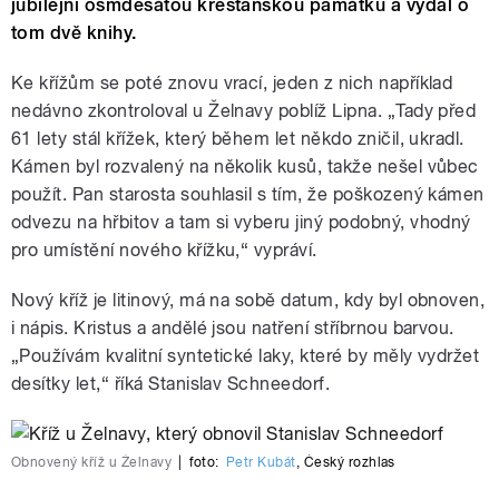
jubilejní osmdesátou křesťanskou památku a vydal o
tom dvě knihy.
Ke křížům se poté znovu vrací, jeden z nich například
nedávno zkontroloval u Želnavy poblíž Lipna. „Tady před
61 lety stál křížek, který během let někdo zničil, ukradl.
Kámen byl rozvalený na několik kusů, takže nešel vůbec
použít. Pan starosta souhlasil s tím, že poškozený kámen
odvezu na hřbitov a tam si vyberu jiný podobný, vhodný
pro umístění nového křížku,“ vypráví.
Nový kříž je litinový, má na sobě datum, kdy byl obnoven,
i nápis. Kristus a andělé jsou natření stříbrnou barvou.
„Používám kvalitní syntetické laky, které by měly vydržet
desítky let,“ říká Stanislav Schneedorf.
Obnovený kříž u Želnavy
|
foto:
Petr Kubát
,
Český rozhlas