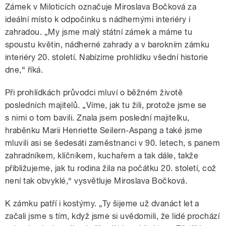
Zámek v Miloticích označuje Miroslava Bočková za
ideální místo k odpočinku s nádhernými interiéry i
zahradou. „My jsme malý státní zámek a máme tu
spoustu květin, nádherné zahrady a v barokním zámku
interiéry 20. století. Nabízíme prohlídku všední historie
dne,“ říká.
Při prohlídkách průvodci mluví o běžném životě
posledních majitelů. „Víme, jak tu žili, protože jsme se
s nimi o tom bavili. Znala jsem poslední majitelku,
hraběnku Marii Henriette Seilern-Aspang a také jsme
mluvili asi se šedesáti zaměstnanci v 90. letech, s panem
zahradníkem, klíčníkem, kuchařem a tak dále, takže
přibližujeme, jak tu rodina žila na počátku 20. století, což
není tak obvyklé,“ vysvětluje Miroslava Bočková.
K zámku patří i kostýmy. „Ty šijeme už dvanáct let a
začali jsme s tím, když jsme si uvědomili, že lidé prochází