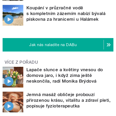
Koupání v průzračné vodě
s kompletním zázemím nabízí bývalá
pískovna za hranicemi u Halámek
Jak nás naladíte na DABu
VÍCE Z POŘADU
Lapače slunce a květiny vnesou do
domova jaro, i když zima ještě
neskončila, radí Monika Brýdová
Jemná masáž obličeje probouzí
přirozenou krásu, vitalitu a zdraví pleti,
popisuje fyzioterapeutka