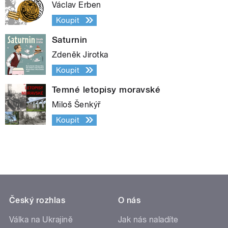
Václav Erben
Koupit
Saturnin
Zdeněk Jirotka
Koupit
Temné letopisy moravské
Miloš Šenkýř
Koupit
Český rozhlas
O nás
Válka na Ukrajině
Jak nás naladíte