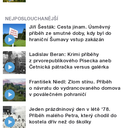
NEJPOSLOUCHANĚJŠÍ
Jiří Šesták: Cesta jinam. Úsměvný
příběh ze smutné doby, kdy byl do
hraniční Šumavy vstup zakázán
Ladislav Beran: Krimi příběhy
z prvorepublikového Písecka aneb
Četnická pátračka versus galérka
František Niedl: Zlom stínu. Příběh
o návratu do vydrancovaného domova
v poválečném pohraničí
Jeden prázdninový den v létě '78.
Příběh malého Petra, který chodil do
kostela dřív než do školky