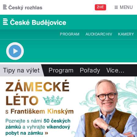
Přejít k hlavnímu obsahu
MENU
ŽIVĚ
PROGRAM
AUDIOARCHIV
KAMERY
Tipy na výlet
Program
Pořady
Více
…