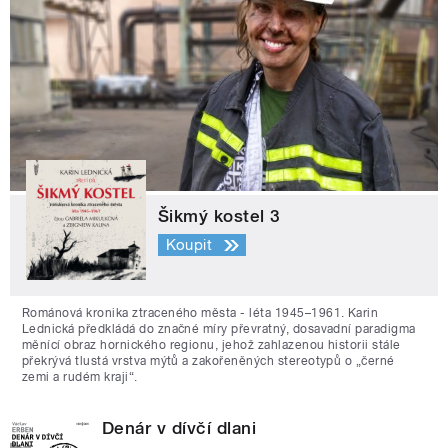
Šikmý kostel 3
Koupit
Románová kronika ztraceného města - léta 1945–1961. Karin
Lednická předkládá do značné míry převratný, dosavadní paradigma
měnící obraz hornického regionu, jehož zahlazenou historii stále
překrývá tlustá vrstva mýtů a zakořeněných stereotypů o „černé
zemi a rudém kraji“.
Denár v dívčí dlani