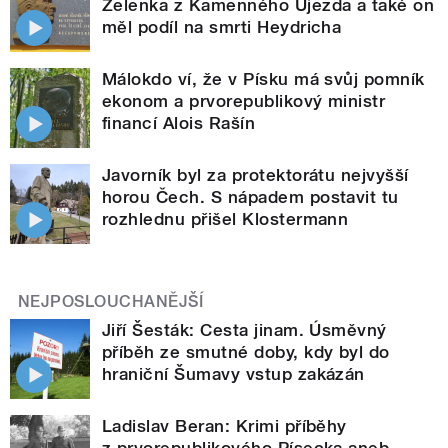
Zelenka z Kamenného Újezda a také on
měl podíl na smrti Heydricha
Málokdo ví, že v Písku má svůj pomník
ekonom a prvorepublikový ministr
financí Alois Rašín
Javorník byl za protektorátu nejvyšší
horou Čech. S nápadem postavit tu
rozhlednu přišel Klostermann
NEJPOSLOUCHANĚJŠÍ
Jiří Šesták: Cesta jinam. Úsměvný
příběh ze smutné doby, kdy byl do
hraniční Šumavy vstup zakázán
Ladislav Beran: Krimi příběhy
z prvorepublikového Písecka aneb