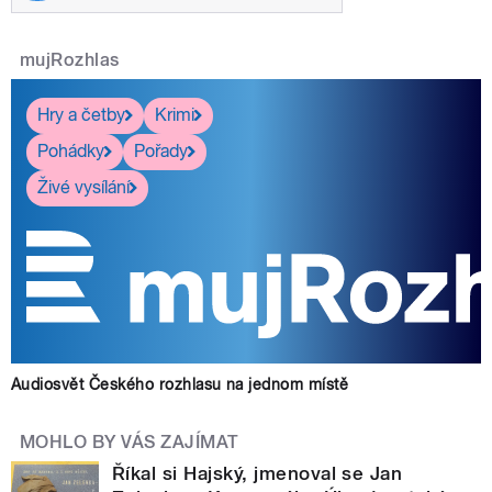
mujRozhlas
Hry a četby
Krimi
Pohádky
Pořady
Živé vysílání
Audiosvět Českého rozhlasu na jednom místě
MOHLO BY VÁS ZAJÍMAT
Říkal si Hajský, jmenoval se Jan