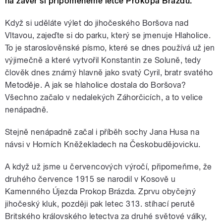
na závěr si připomeneme letce Prokopa Brázdu.
Když si uděláte výlet do jihočeského Boršova nad
Vltavou, zajeďte si do parku, který se
jmenuje Hlaholice.
To je staroslověnské písmo, které se dnes používá už jen
výjimečně a které vytvořil Konstantin ze Soluně, tedy
člověk dnes známý hlavně jako svatý Cyril, bratr svatého
Metoděje. A jak se hlaholice dostala do Boršova?
Všechno začalo v nedalekých Záhorčicích, a to velice
nenápadně.
Stejně nenápadně začal i příběh sochy Jana Husa na
návsi v Horních Kněžekladech na Českobudějovicku.
A když už jsme u červencových výročí, připomeňme, že
d
ruhého července 1915 se narodil v Kosově u
Kamenného Újezda Prokop Brázda. Zprvu obyčejný
jihočeský kluk, později pak letec 313. stíhací perutě
Britského královského letectva za druhé světové války,