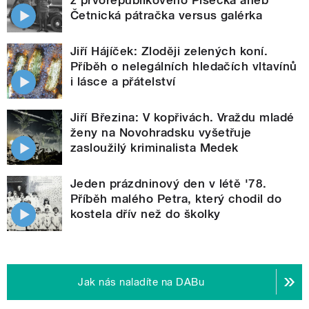
Četnická pátračka versus galérka
Jiří Hájíček: Zloději zelených koní.
Příběh o nelegálních hledačích vltavínů
i lásce a přátelství
Jiří Březina: V kopřivách. Vraždu mladé
ženy na Novohradsku vyšetřuje
zasloužilý kriminalista Medek
Jeden prázdninový den v létě '78.
Příběh malého Petra, který chodil do
kostela dřív než do školky
Jak nás naladíte na DABu