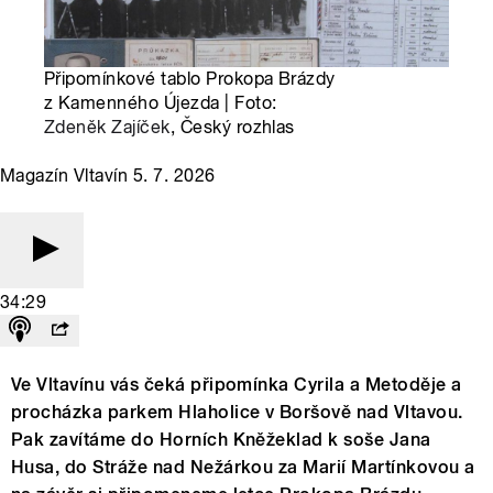
Připomínkové tablo Prokopa Brázdy
z Kamenného Újezda | Foto:
Zdeněk Zajíček
, Český rozhlas
Magazín Vltavín 5. 7. 2026
34:29
Ve Vltavínu vás čeká připomínka Cyrila a Metoděje a
procházka parkem Hlaholice v Boršově nad Vltavou.
Pak zavítáme do Horních Kněžeklad k soše Jana
Husa, do Stráže nad Nežárkou za Marií Martínkovou a