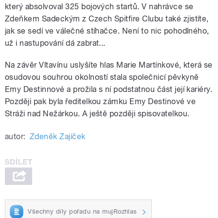
který absolvoval 325 bojových startů. V nahrávce se
Zdeňkem Sadeckým z Czech Spitfire Clubu také zjistíte,
jak se sedí ve válečné stíhačce. Není to nic pohodlného,
už i nastupování dá zabrat...
Na závěr Vltavínu uslyšíte hlas Marie Martínkové, která se
osudovou souhrou okolností stala společnicí pěvkyně
Emy Destinnové a prožila s ní podstatnou část její kariéry.
Později pak byla ředitelkou zámku Emy Destinové ve
Stráži nad Nežárkou. A ještě později spisovatelkou.
autor:
Zdeněk Zajíček
Všechny díly pořadu na mujRozhlas