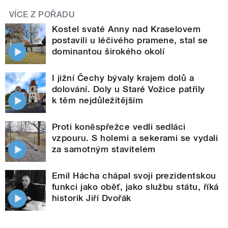
VÍCE Z POŘADU
Kostel svaté Anny nad Kraselovem
postavili u léčivého pramene, stal se
dominantou širokého okolí
I jižní Čechy bývaly krajem dolů a
dolování. Doly u Staré Vožice patřily
k těm nejdůležitějším
Proti koněspřežce vedli sedláci
vzpouru. S holemi a sekerami se vydali
za samotným stavitelem
Emil Hácha chápal svoji prezidentskou
funkci jako oběť, jako službu státu, říká
historik Jiří Dvořák