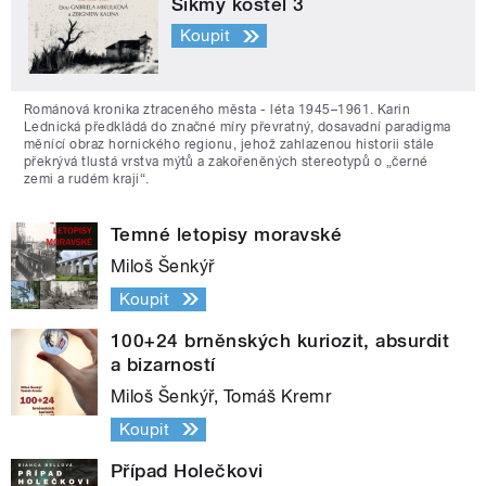
Šikmý kostel 3
Koupit
Románová kronika ztraceného města - léta 1945–1961. Karin
Lednická předkládá do značné míry převratný, dosavadní paradigma
měnící obraz hornického regionu, jehož zahlazenou historii stále
překrývá tlustá vrstva mýtů a zakořeněných stereotypů o „černé
zemi a rudém kraji“.
Temné letopisy moravské
Miloš Šenkýř
Koupit
100+24 brněnských kuriozit, absurdit
a bizarností
Miloš Šenkýř, Tomáš Kremr
Koupit
Případ Holečkovi