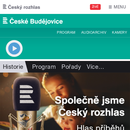
Přejít k hlavnímu obsahu
MENU
ŽIVĚ
PROGRAM
AUDIOARCHIV
KAMERY
Historie
Program
Pořady
Více
…