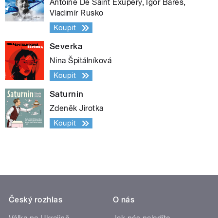
Antoine De Saint Exupéry, Igor Bareš,
Vladimír Rusko
Koupit
Severka
Nina Špitálníková
Koupit
Saturnin
Zdeněk Jirotka
Koupit
Český rozhlas
O nás