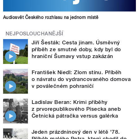
Audiosvět Českého rozhlasu na jednom místě
NEJPOSLOUCHANĚJŠÍ
Jiří Šesták: Cesta jinam. Úsměvný
příběh ze smutné doby, kdy byl do
hraniční Šumavy vstup zakázán
František Niedl: Zlom stínu. Příběh
o návratu do vydrancovaného domova
v poválečném pohraničí
Ladislav Beran: Krimi příběhy
z prvorepublikového Písecka aneb
Četnická pátračka versus galérka
Jeden prázdninový den v létě '78.
Příběh malého Petra, který chodil do