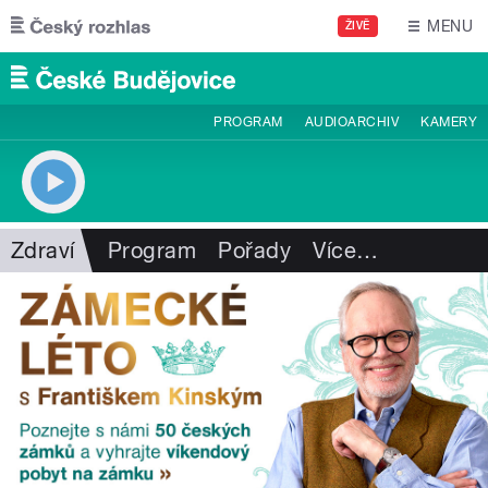
Přejít k hlavnímu obsahu
MENU
ŽIVĚ
PROGRAM
AUDIOARCHIV
KAMERY
Zdraví
Program
Pořady
Více
…