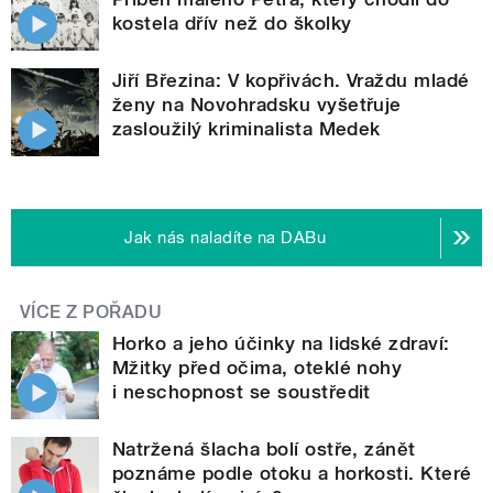
kostela dřív než do školky
Jiří Březina: V kopřivách. Vraždu mladé
ženy na Novohradsku vyšetřuje
zasloužilý kriminalista Medek
Jak nás naladíte na DABu
VÍCE Z POŘADU
Horko a jeho účinky na lidské zdraví:
Mžitky před očima, oteklé nohy
i neschopnost se soustředit
Natržená šlacha bolí ostře, zánět
poznáme podle otoku a horkosti. Které