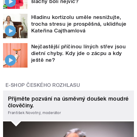
šlachy bolí nejvíc?
Hladinu kortizolu uměle nesnižujte,
trocha stresu je prospěšná, uklidňuje
Kateřina Cajthamlová
Nejčastější příčinou líných střev jsou
dietní chyby. Kdy jde o zácpu a kdy
ještě ne?
E-SHOP ČESKÉHO ROZHLASU
Přijměte pozvání na úsměvný doušek moudré
člověčiny.
František Novotný, moderátor