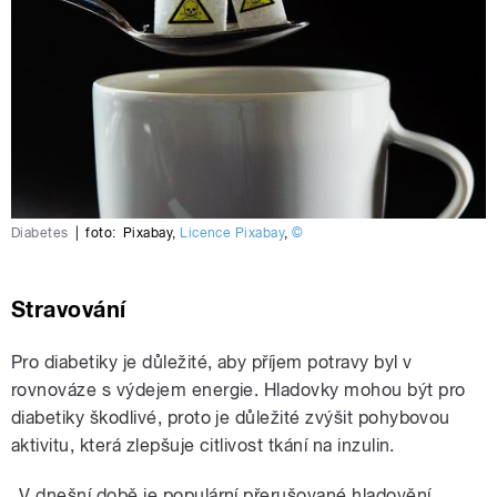
Diabetes
|
foto:
Pixabay
,
Licence Pixabay
,
©
Stravování
Pro diabetiky je důležité, aby příjem potravy byl v
rovnováze s výdejem energie. Hladovky mohou být pro
diabetiky škodlivé, proto je důležité zvýšit pohybovou
aktivitu, která zlepšuje citlivost tkání na inzulin.
„V dnešní době je populární přerušované hladovění,