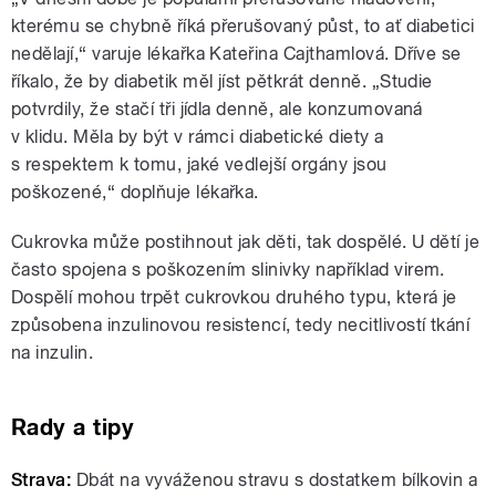
kterému se chybně říká přerušovaný půst, to ať diabetici
nedělají,“ varuje lékařka Kateřina Cajthamlová. Dříve se
říkalo, že by diabetik měl jíst pětkrát denně. „Studie
potvrdily, že stačí tři jídla denně, ale konzumovaná
v klidu. Měla by být v rámci diabetické diety a
s respektem k tomu, jaké vedlejší orgány jsou
poškozené,“ doplňuje lékařka.
Cukrovka může postihnout jak děti, tak dospělé. U dětí je
často spojena s poškozením slinivky například virem.
Dospělí mohou trpět cukrovkou druhého typu, která je
způsobena inzulinovou resistencí, tedy necitlivostí tkání
na inzulin.
Rady a tipy
Strava:
Dbát na vyváženou stravu s dostatkem bílkovin a