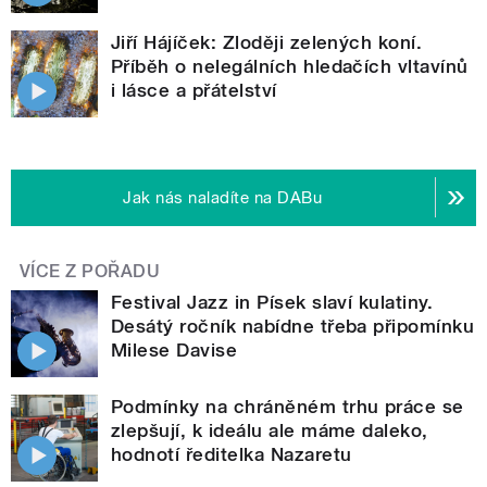
Jiří Hájíček: Zloději zelených koní.
Příběh o nelegálních hledačích vltavínů
i lásce a přátelství
Jak nás naladíte na DABu
VÍCE Z POŘADU
Festival Jazz in Písek slaví kulatiny.
Desátý ročník nabídne třeba připomínku
Milese Davise
Podmínky na chráněném trhu práce se
zlepšují, k ideálu ale máme daleko,
hodnotí ředitelka Nazaretu