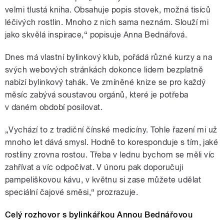
velmi tlustá kniha. Obsahuje popis stovek, možná tisíců
léčivých rostlin. Mnoho z nich sama neznám. Slouží mi
jako skvělá inspirace,“ popisuje Anna Bednářová.
Dnes má vlastní bylinkový klub, pořádá různé kurzy a na
svých webových stránkách dokonce lidem bezplatně
nabízí bylinkový tahák. Ve zmíněné knize se pro každý
měsíc zabývá soustavou orgánů, které je potřeba
v daném období posilovat.
„Vychází to z tradiční čínské medicíny. Tohle řazení mi už
mnoho let dává smysl. Hodně to koresponduje s tím, jaké
rostliny zrovna rostou. Třeba v lednu bychom se měli víc
zahřívat a víc odpočívat. V únoru pak doporučuji
pampeliškovou kávu, v květnu si zase můžete udělat
speciální čajové směsi,“ prozrazuje.
Celý rozhovor s bylinkářkou Annou Bednářovou