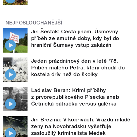
NEJPOSLOUCHANĚJŠÍ
Jiří Šesták: Cesta jinam. Úsměvný
příběh ze smutné doby, kdy byl do
hraniční Šumavy vstup zakázán
Jeden prázdninový den v létě '78.
Příběh malého Petra, který chodil do
kostela dřív než do školky
Ladislav Beran: Krimi příběhy
z prvorepublikového Písecka aneb
Četnická pátračka versus galérka
Jiří Březina: V kopřivách. Vraždu mladé
ženy na Novohradsku vyšetřuje
zasloužilý kriminalista Medek