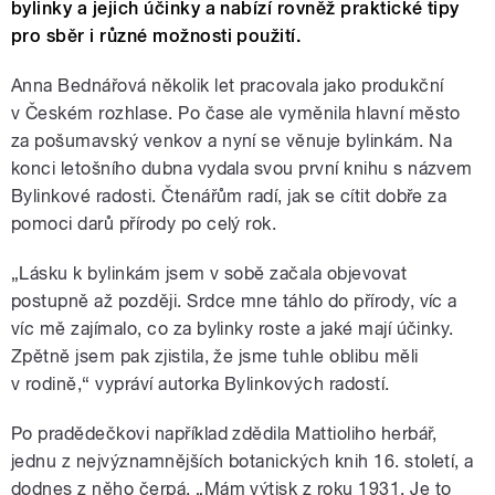
bylinky a jejich účinky a nabízí rovněž praktické tipy
pro sběr i různé možnosti použití.
Anna Bednářová několik let pracovala jako produkční
v Českém rozhlase. Po čase ale vyměnila hlavní město
za pošumavský venkov a nyní se věnuje bylinkám. Na
konci letošního dubna vydala svou první knihu s názvem
Bylinkové radosti. Čtenářům radí, jak se cítit dobře za
pomoci darů přírody po celý rok.
„Lásku k bylinkám jsem v sobě začala objevovat
postupně až později. Srdce mne táhlo do přírody, víc a
víc mě zajímalo, co za bylinky roste a jaké mají účinky.
Zpětně jsem pak zjistila, že jsme tuhle oblibu měli
v rodině,“ vypráví autorka Bylinkových radostí.
Po pradědečkovi například zdědila Mattioliho herbář,
jednu z nejvýznamnějších botanických knih 16. století, a
dodnes z něho čerpá. „Mám výtisk z roku 1931. Je to