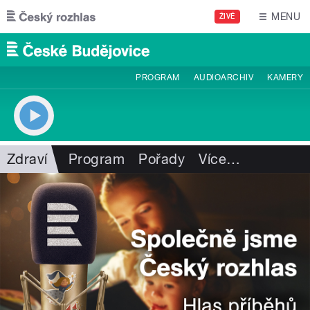
Přejít k hlavnímu obsahu
MENU
ŽIVĚ
PROGRAM
AUDIOARCHIV
KAMERY
Zdraví
Program
Pořady
Více
…