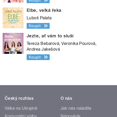
Koupit
Elbe, velká řeka
Luboš Palata
Koupit
Jezte, ať vám to sluší
Tereza Bebarová, Veronika Pourová,
Andrea Jakešová
Koupit
Český rozhlas
O nás
Válka na Ukrajině
Jak nás naladíte
Komunální volby
Nápověda