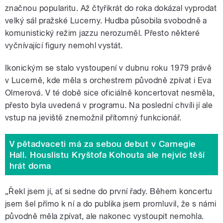
značnou popularitu. Až čtyřikrát do roka dokázal vyprodat
velký sál pražské Lucerny. Hudba působila svobodně a
komunistický režim jazzu nerozuměl. Přesto některé
vyčnívající figury nemohl vystát.
Ikonickým se stalo vystoupení v dubnu roku 1979 právě
v Lucerně, kde měla s orchestrem původně zpívat i Eva
Olmerová. V té době sice oficiálně koncertovat nesměla,
přesto byla uvedená v programu. Na poslední chvíli jí ale
vstup na jeviště znemožnil přítomný funkcionář.
V pětadvaceti má za sebou debut v Carnegie
Hall. Houslistu Kryštofa Kohouta ale nejvíc těší
hrát doma
„Řekl jsem jí, ať si sedne do první řady. Během koncertu
jsem šel přímo k ní a do publika jsem promluvil, že s námi
původně měla zpívat, ale nakonec vystoupit nemohla.