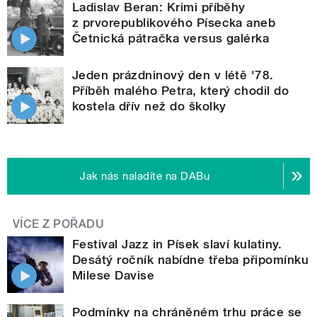
Ladislav Beran: Krimi příběhy
z prvorepublikového Písecka aneb
Četnická pátračka versus galérka
Jeden prázdninový den v létě '78.
Příběh malého Petra, který chodil do
kostela dřív než do školky
Jak nás naladíte na DABu
VÍCE Z POŘADU
Festival Jazz in Písek slaví kulatiny.
Desátý ročník nabídne třeba připomínku
Milese Davise
Podmínky na chráněném trhu práce se