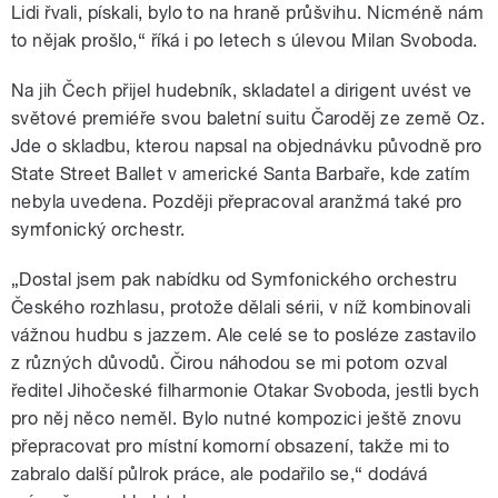
Lidi řvali, pískali, bylo to na hraně průšvihu. Nicméně nám
to nějak prošlo,“ říká i po letech s úlevou Milan Svoboda.
Na jih Čech přijel hudebník, skladatel a dirigent uvést ve
světové premiéře svou baletní suitu Čaroděj ze země Oz.
Jde o skladbu, kterou napsal na objednávku původně pro
State Street Ballet v americké Santa Barbaře, kde zatím
nebyla uvedena. Později přepracoval aranžmá také pro
symfonický orchestr.
„Dostal jsem pak nabídku od Symfonického orchestru
Českého rozhlasu, protože dělali sérii, v níž kombinovali
vážnou hudbu s jazzem. Ale celé se to posléze zastavilo
z různých důvodů. Čirou náhodou se mi potom ozval
ředitel Jihočeské filharmonie Otakar Svoboda, jestli bych
pro něj něco neměl. Bylo nutné kompozici ještě znovu
přepracovat pro místní komorní obsazení, takže mi to
zabralo další půlrok práce, ale podařilo se,“ dodává