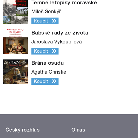
Temné letopisy moravské
Miloš Šenkýř
Koupit
Babské rady ze života
Jaroslava Vykoupilová
Koupit
Brána osudu
Agatha Christie
Koupit
Český rozhlas
O nás