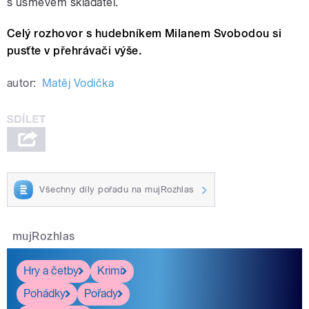
s úsměvem skladatel.
Celý rozhovor s hudebníkem Milanem Svobodou si
pusťte v přehrávači výše.
autor:
Matěj Vodička
Všechny díly pořadu na mujRozhlas
mujRozhlas
Hry a četby
Krimi
Pohádky
Pořady