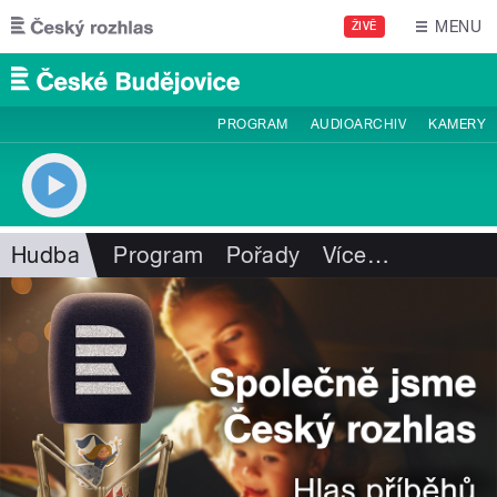
Přejít k hlavnímu obsahu
MENU
ŽIVĚ
PROGRAM
AUDIOARCHIV
KAMERY
Hudba
Program
Pořady
Více
…