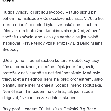
scéně.
Hudba vyjadřující určitou svobodu – i tuto úlohu plnil
během normalizace v Československu jazz. V 70. a 80.
letech minulého století byla tuzemská scéna nabitá
tělesy, která tento žánr kombinovala s jinými, zároveň
zbožně uznávala jeho klasiky a nechala se jimi volně
inspirovat. Právě tehdy vznikl Pražský Big Band Milana
Svobody.
„Dělali jsme imperialistickou kulturu v době, kdy tady
fičela normalizace, nicméně nějak jsme fungovali,
protože v naší hudbě se naštěstí nezpívalo. Mně bylo
třiadvacet a najednou jsem stál před orchestrem. Jako
pianistu jsme měli Michaela Kocába, mého spolužáka.
Neměl jsem tím pádem na co hrát, tak jsem začal
dirigovat,“ vzpomíná zakladatel uskupení.
Brzy poté, koncem 70. let, získal Pražský Big Band