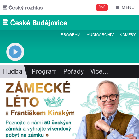
Přejít k hlavnímu obsahu
MENU
ŽIVĚ
PROGRAM
AUDIOARCHIV
KAMERY
Hudba
Program
Pořady
Více
…