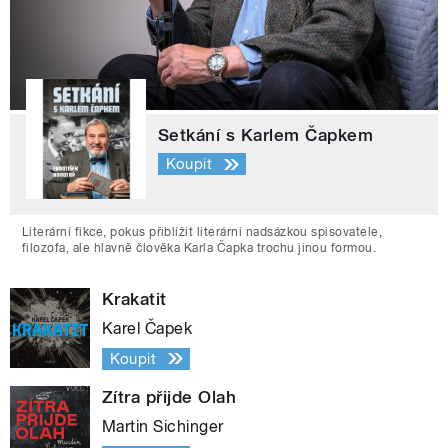
Setkání s Karlem Čapkem
Koupit
Literární fikce, pokus přiblížit literární nadsázkou spisovatele,
filozofa, ale hlavně člověka Karla Čapka trochu jinou formou.
Krakatit
Karel Čapek
Koupit
Zítra přijde Olah
Martin Sichinger