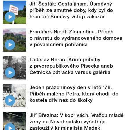
Jiří Šesták: Cesta jinam. Úsměvný
příběh ze smutné doby, kdy byl do
hraniční Šumavy vstup zakázán
František Niedl: Zlom stínu. Příběh
o návratu do vydrancovaného domova
v poválečném pohraničí
Ladislav Beran: Krimi příběhy
z prvorepublikového Písecka aneb
Četnická pátračka versus galérka
Jeden prázdninový den v létě '78.
Příběh malého Petra, který chodil do
kostela dřív než do školky
Jiří Březina: V kopřivách. Vraždu mladé
ženy na Novohradsku vyšetřuje
zasloužilý kriminalista Medek