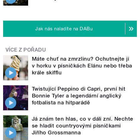
Jak nás naladíte na DABu
VÍCE Z POŘADU
Máte chuť na zmrzlinu? Ochutnejte ji
v horku v písničkách Elánu nebo třeba
krále skifflu
Twistující Peppino di Capri, první hit
Bonnie Tyler a legendární anglický
fotbalista na hitparádě
Já znám ten hlas, co v dáli zní. Nechte
se hladit countryovými písničkami
Jiřího Grossmanna