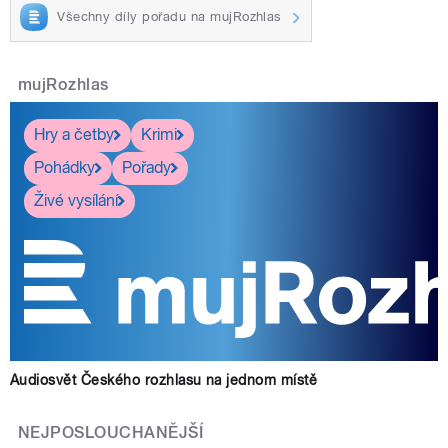
Všechny díly pořadu na mujRozhlas
mujRozhlas
Hry a četby
Krimi
Pohádky
Pořady
Živé vysílání
Audiosvět Českého rozhlasu na jednom místě
NEJPOSLOUCHANĚJŠÍ