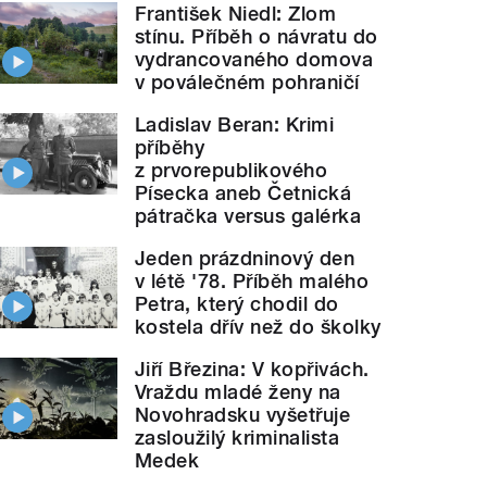
František Niedl: Zlom
stínu. Příběh o návratu do
vydrancovaného domova
v poválečném pohraničí
Ladislav Beran: Krimi
příběhy
z prvorepublikového
Písecka aneb Četnická
pátračka versus galérka
Jeden prázdninový den
v létě '78. Příběh malého
Petra, který chodil do
kostela dřív než do školky
Jiří Březina: V kopřivách.
Vraždu mladé ženy na
Novohradsku vyšetřuje
zasloužilý kriminalista
Medek