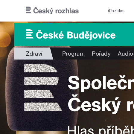
Přejít k hlavnímu obsahu
iRozhlas
Zdraví
Program
Pořady
Audio