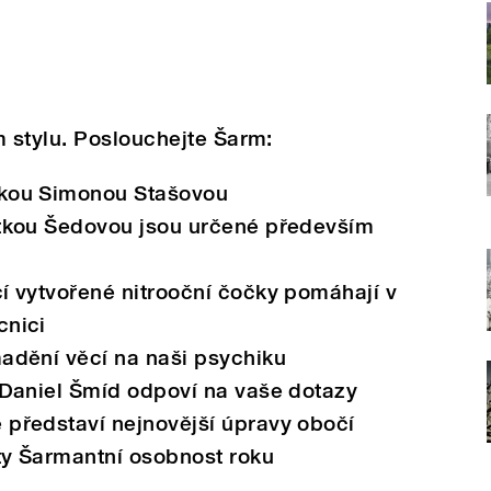
 stylu. Poslouchejte Šarm:
čkou Simonou Stašovou
itkou Šedovou jsou určené především
í vytvořené nitrooční čočky pomáhají v
cnici
adění věcí na naši psychiku
 Daniel Šmíd odpoví na vaše dotazy
 představí nejnovější úpravy obočí
ty Šarmantní osobnost roku