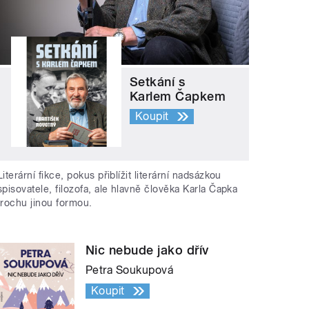
Setkání s
Karlem Čapkem
Koupit
Literární fikce, pokus přiblížit literární nadsázkou
spisovatele, filozofa, ale hlavně člověka Karla Čapka
trochu jinou formou.
Nic nebude jako dřív
Petra Soukupová
Koupit