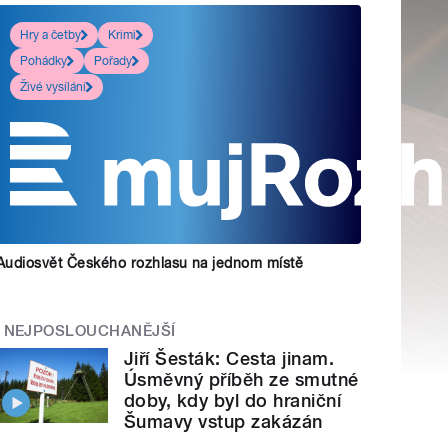
Hry a četby
Krimi
Pohádky
Pořady
Živé vysílání
Audiosvět Českého rozhlasu na jednom místě
NEJPOSLOUCHANĚJŠÍ
Jiří Šesták: Cesta jinam.
Úsměvný příběh ze smutné
doby, kdy byl do hraniční
Šumavy vstup zakázán