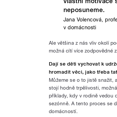
vlastní motivace 
neposuneme.
Jana Volencová, prof
v domácnosti
Ale většina z nás vliv okolí po
možná cítí více zodpovědné 
Dají se děti vychovat k udr
hromadit věci, jako třeba ta
Můžeme se o to jistě snažit, 
stojí hodně trpělivosti, možn
příklady, kdy v rodině vedou d
sezónně. A tento proces se d
domácností.