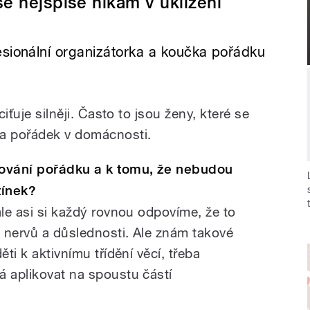
se nejspíše nikam v uklízení
esionální organizátorka a koučka pořádku
ciťuje silněji. Často to jsou ženy, které se
za pořádek v domácnosti.
žování pořádku a k tomu, že nebudou
tínek?
ale asi si každý rovnou odpovíme, že to
á nervů a důslednosti. Ale znám takové
ěti k aktivnímu třídění věcí, třeba
á aplikovat na spoustu částí