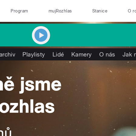
Program
mujRozhlas
Stanice
O r
archiv
Playlisty
Lidé
Kamery
O nás
Jak 