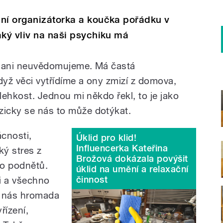
lní organizátorka a koučka pořádku v
aký vliv na naši psychiku má
ho ani neuvědomujeme. Má častá
dyž věci vytřídíme a ony zmizí z domova,
a lehkost. Jednou mi někdo řekl, to je jako
zicky se nás to může dotýkat.
cnosti,
Úklid pro klid!
Influencerka Kateřina
ý stres z
Brožová dokázala povýšit
ho podnětů.
úklid na umění a relaxační
činnost
i a všechno
a nás hromada
řízení,