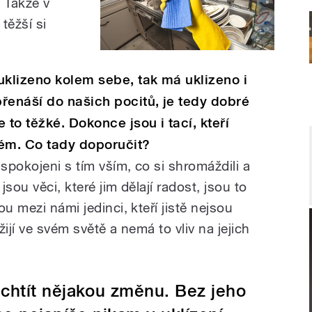
 Takže v
těžší si
uklizeno kolem sebe, tak má uklizeno i
řenáší do našich pocitů, je tedy dobré
 to těžké. Dokonce jsou i tací, kteří
tém. Co tady doporučit?
 spokojeni s tím vším, co si shromáždili a
sou věci, které jim dělají radost, jsou to
u mezi námi jedinci, kteří jistě nejsou
 žijí ve svém světě a nemá to vliv na jejich
chtít nějakou změnu. Bez jeho