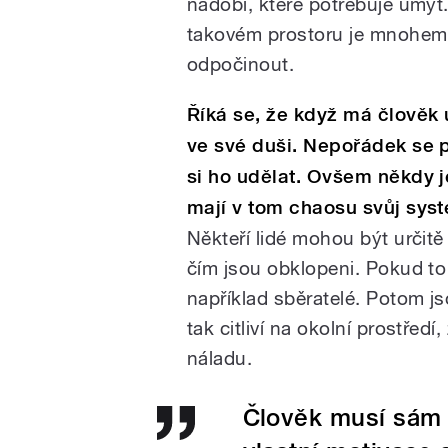
nádobí, které potřebuje umýt.
takovém prostoru je mnohem 
odpočinout.
Říká se, že když má člověk 
ve své duši. Nepořádek se p
si ho udělat. Ovšem někdy je
mají v tom chaosu svůj sys
Někteří lidé mohou být určitě
čím jsou obklopeni. Pokud to j
například sběratelé. Potom jso
tak citliví na okolní prostředí,
náladu.
Člověk musí sám 