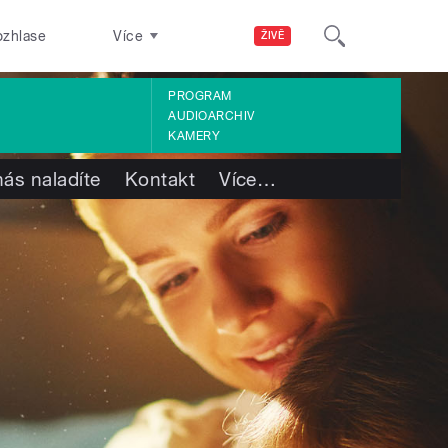
ozhlase
Více
ŽIVĚ
PROGRAM
AUDIOARCHIV
KAMERY
nás naladíte
Kontakt
Více
…