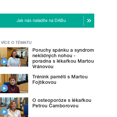
Jak nás naladíte na DABu
VÍCE O TÉMATU
Poruchy spánku a syndrom
neklidných nohou -
poradna s lékařkou Martou
Vránovou
Trénink paměti s Martou
Fojtíkovou
O osteoporóze s lékařkou
Petrou Čamborovou