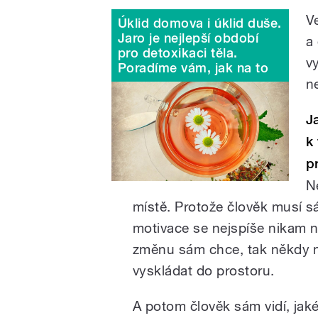
V
Úklid domova i úklid duše.
Jaro je nejlepší období
a
pro detoxikaci těla.
vy
Poradíme vám, jak na to
n
J
k
p
Ne
místě. Protože člověk musí s
motivace se nejspíše nikam 
změnu sám chce, tak někdy na
vyskládat do prostoru.
A potom člověk sám vidí, jak