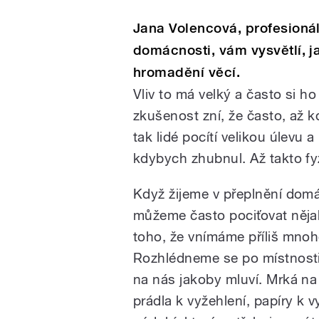
Jana Volencová, profesioná
domácnosti, vám vysvětlí, j
hromadění věcí.
Vliv to má velký a často si 
zkušenost zní, že často, až k
tak lidé pocítí velikou úlevu 
kdybych zhubnul. Až takto fy
Když žijeme v přeplnění domá
můžeme často pociťovat nějak
toho, že vnímáme příliš mno
Rozhlédneme se po místnost
na nás jakoby mluví. Mrká n
prádla k vyžehlení, papíry k vy