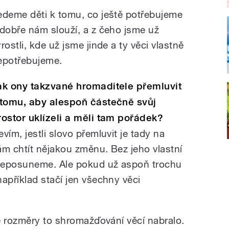
edeme děti k tomu, co ještě potřebujeme
 dobře nám slouží, a z čeho jsme už
rostli, kde už jsme jinde a ty věci vlastně
epotřebujeme.
ak ony takzvané hromaditele přemluvit
 tomu, aby alespoň částečně svůj
rostor uklízeli a měli tam pořádek?
vím, jestli slovo přemluvit je tady na
ám chtít nějakou změnu. Bez jeho vlastní
neposuneme. Ale pokud už aspoň trochu
příklad stačí jen všechny věci
é rozměry to shromažďování věcí nabralo.