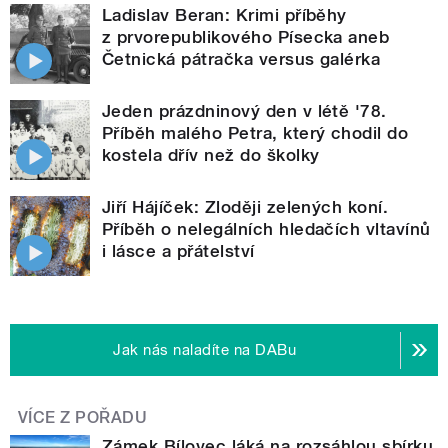
Ladislav Beran: Krimi příběhy
z prvorepublikového Písecka aneb
Četnická pátračka versus galérka
Jeden prázdninový den v létě '78.
Příběh malého Petra, který chodil do
kostela dřív než do školky
Jiří Hájíček: Zloději zelených koní.
Příběh o nelegálních hledačích vltavínů
i lásce a přátelství
Jak nás naladíte na DABu
VÍCE Z POŘADU
Zámek Bílovec láká na rozsáhlou sbírku