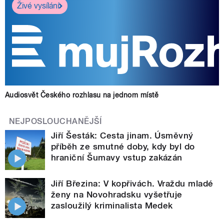
Živé vysílání
Audiosvět Českého rozhlasu na jednom místě
NEJPOSLOUCHANĚJŠÍ
Jiří Šesták: Cesta jinam. Úsměvný
příběh ze smutné doby, kdy byl do
hraniční Šumavy vstup zakázán
Jiří Březina: V kopřivách. Vraždu mladé
ženy na Novohradsku vyšetřuje
zasloužilý kriminalista Medek