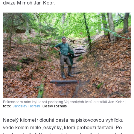
divize Mimoň Jan Kobr.
Průvodcem nám byl lesní pedagog Vojenských lesů a statků Jan Kobr
|
foto:
Jaroslav Hoření
,
Český rozhlas
Necelý kilometr dlouhá cesta na pískovcovou vyhlídku
vede kolem malé jeskyňky, která probouzí fantazii. Po