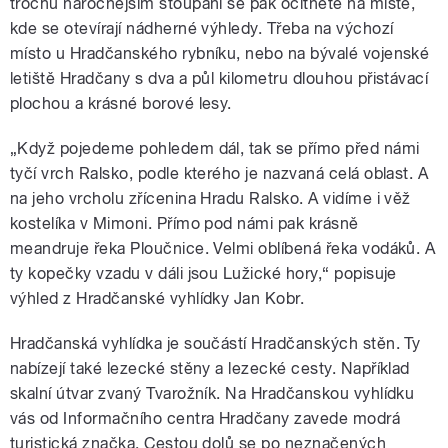
trochu náročnějším stoupání se pak ocitnete na místě,
kde se otevírají nádherné výhledy. Třeba na výchozí
místo u Hradčanského rybníku, nebo na bývalé vojenské
letiště Hradčany s dva a půl kilometru dlouhou přistávací
plochou a krásné borové lesy.
„Když pojedeme pohledem dál, tak se přímo před námi
tyčí vrch Ralsko, podle kterého je nazvaná celá oblast. A
na jeho vrcholu zřícenina Hradu Ralsko. A vidíme i věž
kostelíka v Mimoni. Přímo pod námi pak krásně
meandruje řeka Ploučnice. Velmi oblíbená řeka vodáků. A
ty kopečky vzadu v dáli jsou Lužické hory,“ popisuje
výhled z Hradčanské vyhlídky Jan Kobr.
Hradčanská vyhlídka je součástí Hradčanských stěn. Ty
nabízejí také lezecké stěny a lezecké cesty. Například
skalní útvar zvaný Tvarožník. Na Hradčanskou vyhlídku
vás od Informačního centra Hradčany zavede modrá
turistická značka. Cestou dolů se po neznačených