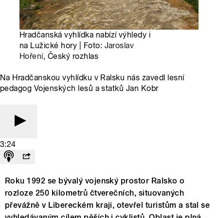
Hradčanská vyhlídka nabízí výhledy i
na Lužické hory | Foto:
Jaroslav
Hoření
, Český rozhlas
Na Hradčanskou vyhlídku v Ralsku nás zavedl lesní
pedagog Vojenských lesů a statků Jan Kobr
3:24
Roku 1992 se bývalý vojenský prostor Ralsko o
rozloze 250 kilometrů čtverečních, situovaných
převážně v Libereckém kraji, otevřel turistům a stal se
vyhledávaným cílem pěších i cyklistů. Oblast je plná