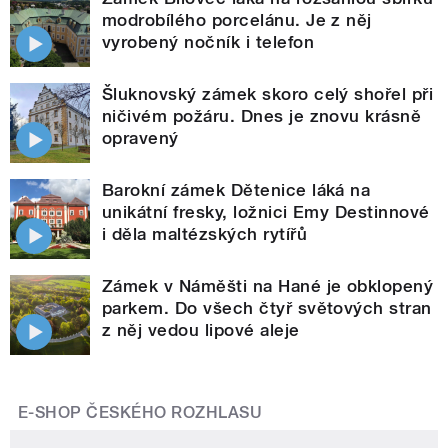
modrobílého porcelánu. Je z něj
vyrobený nočník i telefon
Šluknovský zámek skoro celý shořel při
ničivém požáru. Dnes je znovu krásně
opravený
Barokní zámek Dětenice láká na
unikátní fresky, ložnici Emy Destinnové
i děla maltézských rytířů
Zámek v Náměšti na Hané je obklopený
parkem. Do všech čtyř světových stran
z něj vedou lipové aleje
E-SHOP ČESKÉHO ROZHLASU