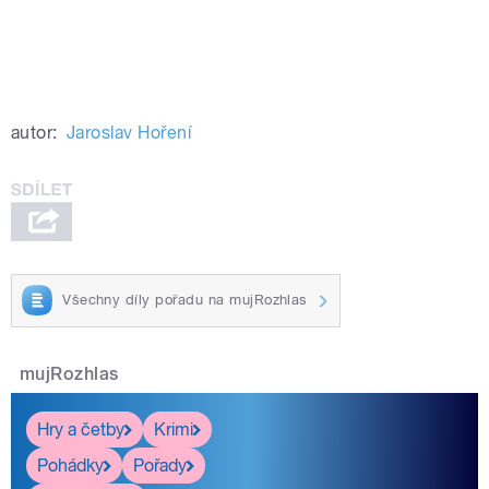
autor:
Jaroslav Hoření
Všechny díly pořadu na mujRozhlas
mujRozhlas
Hry a četby
Krimi
Pohádky
Pořady