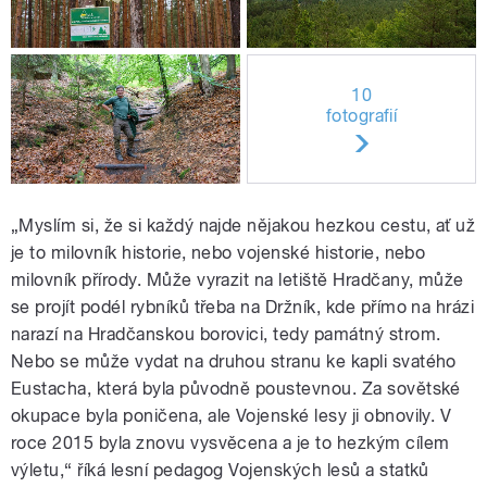
10
fotografií
„Myslím si, že si každý najde nějakou hezkou cestu, ať už
je to milovník historie, nebo vojenské historie, nebo
milovník přírody. Může vyrazit na letiště Hradčany, může
se projít podél rybníků třeba na Držník, kde přímo na hrázi
narazí na Hradčanskou borovici, tedy památný strom.
Nebo se může vydat na druhou stranu ke kapli svatého
Eustacha, která byla původně poustevnou. Za sovětské
okupace byla poničena, ale Vojenské lesy ji obnovily. V
roce 2015 byla znovu vysvěcena a je to hezkým cílem
výletu,“ říká lesní pedagog Vojenských lesů a statků