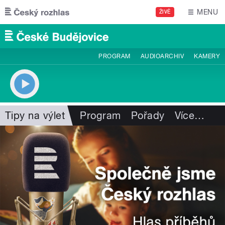
Přejít k hlavnímu obsahu
MENU
ŽIVĚ
PROGRAM
AUDIOARCHIV
KAMERY
Tipy na výlet
Program
Pořady
Více
…