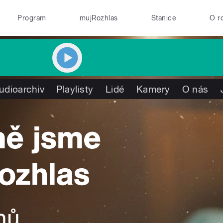
Program
mujRozhlas
Stanice
O r
udioarchiv
Playlisty
Lidé
Kamery
O nás