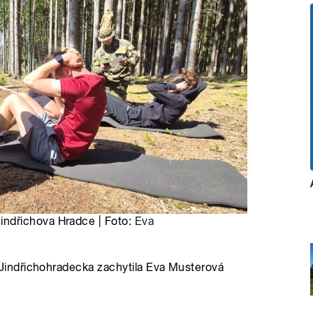
ndřichova Hradce | Foto:
Eva
indřichohradecka zachytila Eva Musterová