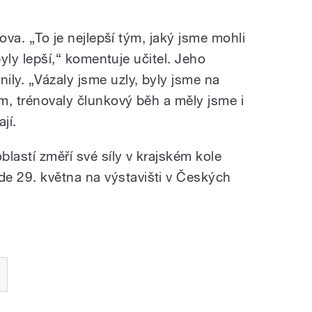
lova. „To je nejlepší tým, jaký jsme mohli
 byly lepší,“ komentuje učitel. Jeho
ily. „Vázaly jsme uzly, byly jsme na
em, trénovaly člunkový běh a měly jsme i
jí.
blastí změří své síly v krajském kole
 29. května na výstavišti v Českých