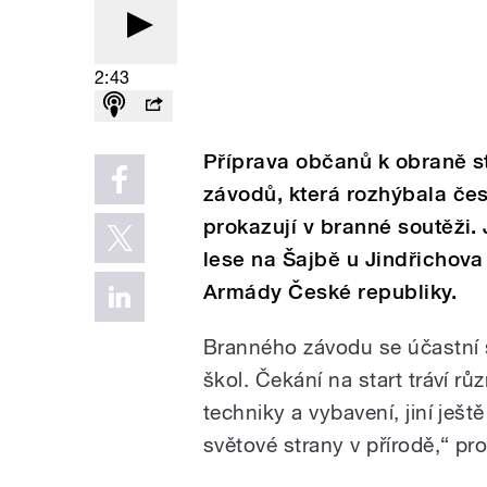
2:43
Příprava občanů k obraně st
závodů, která rozhýbala čes
prokazují v branné soutěži
lese na Šajbě u Jindřichov
Armády České republiky.
Branného závodu se účastní 
škol. Čekání na start tráví r
techniky a vybavení, jiní ješt
světové strany v přírodě,“ pr