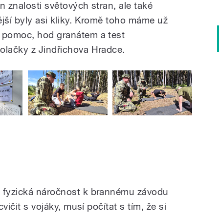
en znalosti světových stran, ale také
ější byly asi kliky. Kromě toho máme už
í pomoc, hod granátem a test
olačky z Jindřichova Hradce.
a fyzická náročnost k brannému závodu
cvičit s vojáky, musí počítat s tím, že si