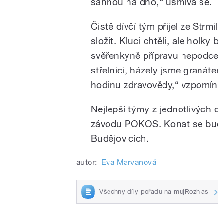
sáhnou na dno,“ usmívá se.
Čistě dívčí tým přijel ze Strmi
složit. Kluci chtěli, ale holky
svěřenkyně přípravu nepodcen
střelnici, házely jsme granát
hodinu zdravovědy,“ vzpomína
Nejlepší týmy z jednotlivých o
závodu POKOS. Konat se bude
Budějovicích.
autor:
Eva Marvanová
Všechny díly pořadu na mujRozhlas