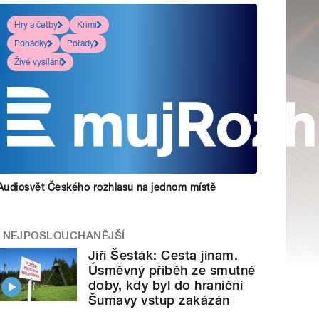
Hry a četby
Krimi
Pohádky
Pořady
Živé vysílání
Audiosvět Českého rozhlasu na jednom místě
NEJPOSLOUCHANĚJŠÍ
Jiří Šesták: Cesta jinam.
Úsměvný příběh ze smutné
doby, kdy byl do hraniční
Šumavy vstup zakázán