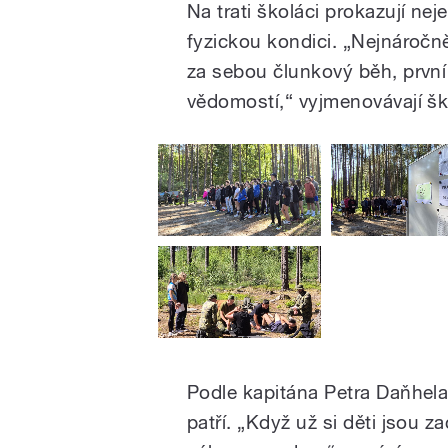
Na trati školáci prokazují nej
fyzickou kondici. „Nejnáročn
za sebou člunkový běh, prvn
vědomostí,“ vyjmenovávají šk
Podle kapitána Petra Daňhel
patří. „Když už si děti jsou za