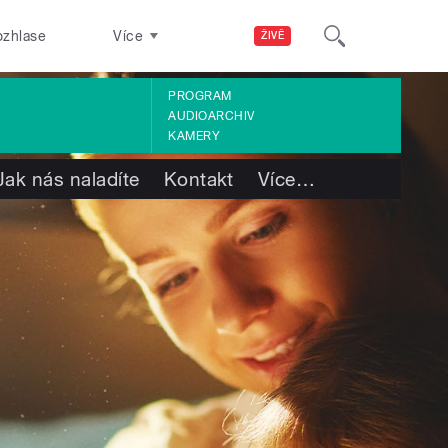
ozhlase
Více
ŽIVĚ
PROGRAM
AUDIOARCHIV
KAMERY
Jak nás naladíte
Kontakt
Více
…