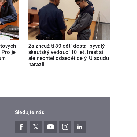
tových
Za zneužití 39 dětí dostal bývalý
 Pro je
skautský vedoucí 10 let, trest si
kum
ale nechtěl odsedět celý. U soudu
narazil
Sledujte nás