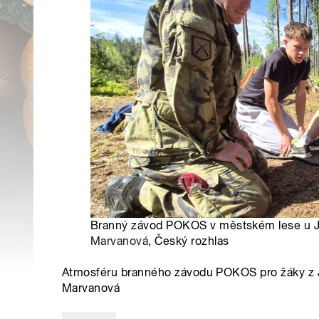
Branný závod POKOS v městském lese u Ji
Marvanová
, Český rozhlas
Atmosféru branného závodu POKOS pro žáky z J
Marvanová