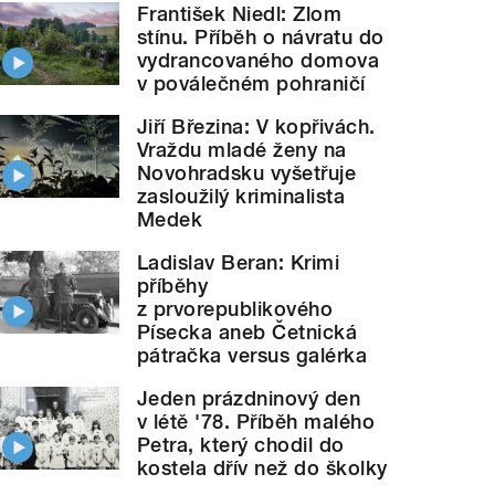
František Niedl: Zlom
stínu. Příběh o návratu do
vydrancovaného domova
v poválečném pohraničí
Jiří Březina: V kopřivách.
Vraždu mladé ženy na
Novohradsku vyšetřuje
zasloužilý kriminalista
Medek
Ladislav Beran: Krimi
příběhy
z prvorepublikového
Písecka aneb Četnická
pátračka versus galérka
Jeden prázdninový den
v létě '78. Příběh malého
Petra, který chodil do
kostela dřív než do školky