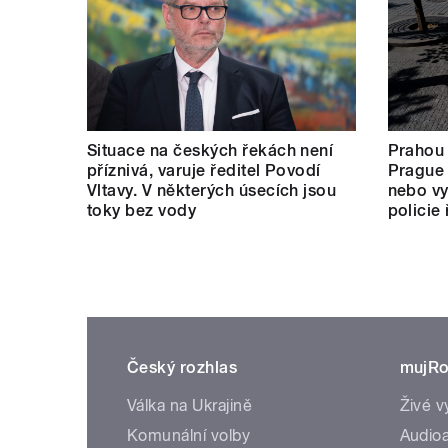
Situace na českých řekách není
Prahou
příznivá, varuje ředitel Povodí
Prague 
Vltavy. V některých úsecích jsou
nebo vy
toky bez vody
policie
Český rozhlas
mujRo
Válka na Ukrajině
Živé v
Komunální volby
Audioa