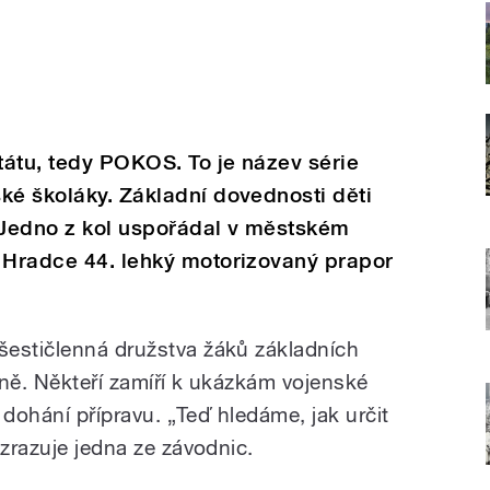
átu, tedy POKOS. To je název série
ké školáky. Základní dovednosti děti
. Jedno z kol uspořádal v městském
a Hradce 44. lehký motorizovaný prapor
šestičlenná družstva žáků základních
ůzně. Někteří zamíří k ukázkám vojenské
ě dohání přípravu. „Teď hledáme, jak určit
ozrazuje jedna ze závodnic.