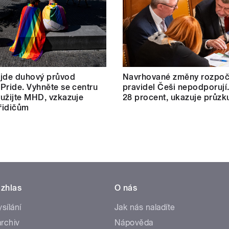
 jde duhový průvod
Navrhované změny rozpoč
Pride. Vyhněte se centru
pravidel Češi nepodporují.
užijte MHD, vzkazuje
28 procent, ukazuje průz
 řidičům
zhlas
O nás
ysílání
Jak nás naladíte
rchiv
Nápověda