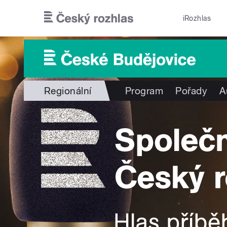
Přejít k hlavnímu obsahu
iRozhlas
Regionální
Program
Pořady
A