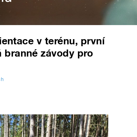
ientace v terénu, první
 branné závody pro
ch