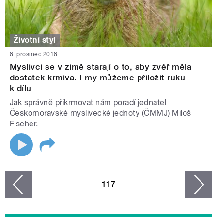
Životní styl
8. prosinec 2018
Myslivci se v zimě starají o to, aby zvěř měla
dostatek krmiva. I my můžeme přiložit ruku
k dílu
Jak správně přikrmovat nám poradí jednatel
Českomoravské myslivecké jednoty (ČMMJ) Miloš
Fischer.
STRÁNKY
117
n
zí