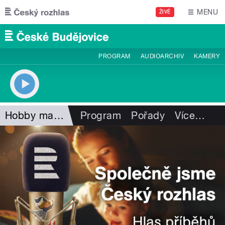
Přejít k hlavnímu obsahu
MENU
ŽIVĚ
PROGRAM
AUDIOARCHIV
KAMERY
Hobby magazín
Program
Pořady
Více
…