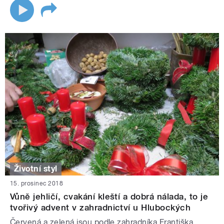
Životní styl
15. prosinec 2018
Vůně jehličí, cvakání kleští a dobrá nálada, to je
tvořivý advent v zahradnictví u Hlubockých
Červená a zelená jsou podle zahradníka Františka