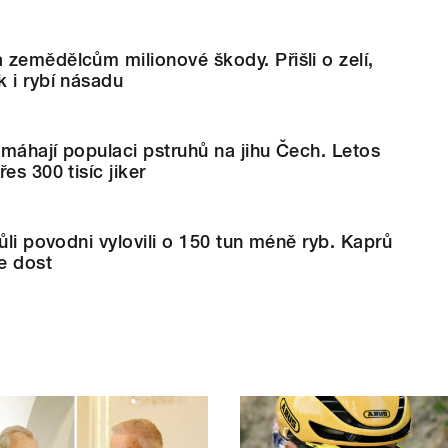
zemědělcům milionové škody. Přišli o zelí,
 i rybí násadu
máhají populaci pstruhů na jihu Čech. Letos
es 300 tisíc jiker
ůli povodni vylovili o 150 tun méně ryb. Kaprů
e dost