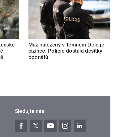
ženské
Muž nalezený v Temném Dole je
lé
cizinec. Policie dostala desítky
li
podnětů
Sledujte nás