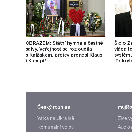
OBRAZEM: Státní hymna a čestné
Šlo o Z
salvy. Veřejnost se rozloučila
vláda t
s Knížákem, projev pronesl Klaus
systému
i Klempíř
‚Pokryt
Český rozhlas
mujRo
Válka na Ukrajině
Živé v
Komunální volby
Audioa