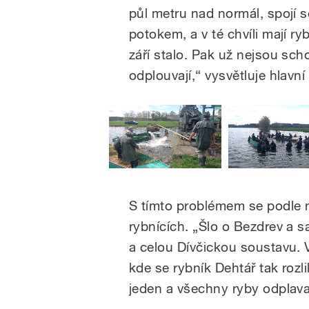
půl metru nad normál, spojí 
potokem, a v té chvíli mají r
září stalo. Pak už nejsou sch
odplouvají,“ vysvětluje hlavn
S tímto problémem se podle ně
rybnících. „Šlo o Bezdrev a
a celou Dívčickou soustavu. 
kde se rybník Dehtář tak rozli
jeden a všechny ryby odplavaly