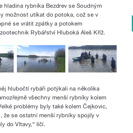
se hladina rybníka Bezdrev se Soudným
yby možnost utíkat do potoka, což se v
opné se vrátit zpátky a potokem
í zootechnik Rybářství Hluboká Aleš Kříž.
j hlubočtí rybáři potýkali na několika
 samozřejmě všechny menší rybníky kolem
Velké problémy byly také kolem Čejkovic,
l, že se ostatní menší rybníky spojily v
 do Vltavy,“ líčí.