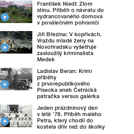
František Niedl: Zlom
stínu. Příběh o návratu do
vydrancovaného domova
v poválečném pohraničí
Jiří Březina: V kopřivách.
Vraždu mladé ženy na
Novohradsku vyšetřuje
zasloužilý kriminalista
Medek
Ladislav Beran: Krimi
příběhy
z prvorepublikového
Písecka aneb Četnická
pátračka versus galérka
Jeden prázdninový den
v létě '78. Příběh malého
Petra, který chodil do
kostela dřív než do školky