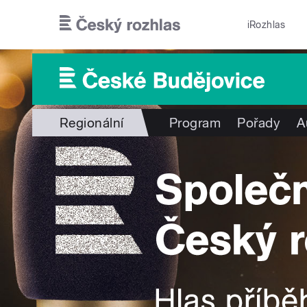
Přejít k hlavnímu obsahu
iRozhlas
Regionální
Program
Pořady
A