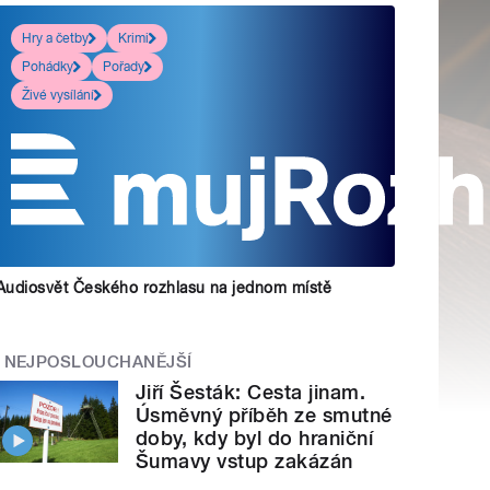
Hry a četby
Krimi
Pohádky
Pořady
Živé vysílání
Audiosvět Českého rozhlasu na jednom místě
NEJPOSLOUCHANĚJŠÍ
Jiří Šesták: Cesta jinam.
Úsměvný příběh ze smutné
doby, kdy byl do hraniční
Šumavy vstup zakázán