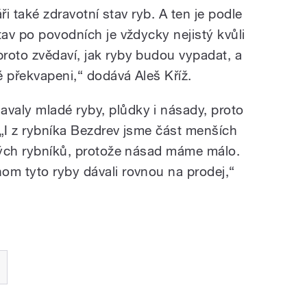
áři také zdravotní stav ryb. A ten je podle
tav po povodních je vždycky nejistý kvůli
roto zvědaví, jak ryby budou vypadat, a
ě překvapeni,“ dodává Aleš Kříž.
valy mladé ryby, plůdky i násady, proto
 „I z rybníka Bezdrev jsme část menších
iných rybníků, protože násad máme málo.
om tyto ryby dávali rovnou na prodej,“