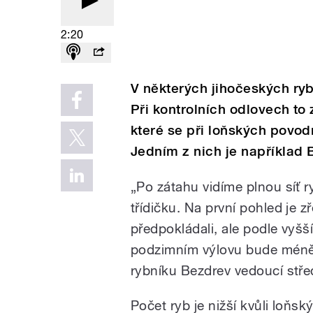
2:20
V některých jihočeských ryb
Při kontrolních odlovech to z
které se při loňských povodn
Jedním z nich je například 
„Po zátahu vidíme plnou síť 
třídičku. Na první pohled je z
předpokládali, ale podle vyšš
podzimním výlovu bude méně,
rybníku Bezdrev vedoucí stře
Počet ryb je nižší kvůli loň