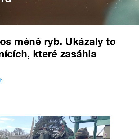
etos méně ryb. Ukázaly to
nících, které zasáhla
ch