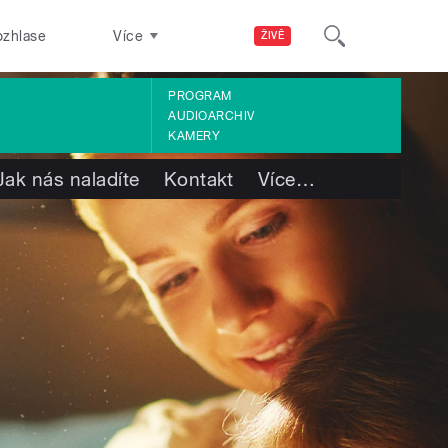
ozhlase
Více
ŽIVĚ
PROGRAM
AUDIOARCHIV
KAMERY
Jak nás naladíte
Kontakt
Více
…