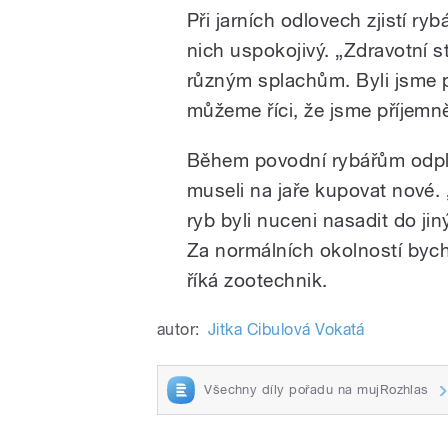
Při jarních odlovech zjistí ryb
nich uspokojivý. „Zdravotní s
různým splachům. Byli jsme p
můžeme říci, že jsme příjemn
Během povodní rybářům odpla
museli na jaře kupovat nové.
ryb byli nuceni nasadit do j
Za normálních okolností bych
říká zootechnik.
autor:
Jitka Cibulová Vokatá
Všechny díly pořadu na mujRozhlas