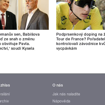
emanův sen, Babišova
Podprsenkový doping na 
eď ze snah o změnu
Tour de France? Pořadate
 obviňuje Pavla.
kontrolovali závodnice kvů
ectví,‘ soudí Kysela
vycpávkám
zhlas
O nás
ysílání
Jak nás naladíte
rchiv
Nápověda