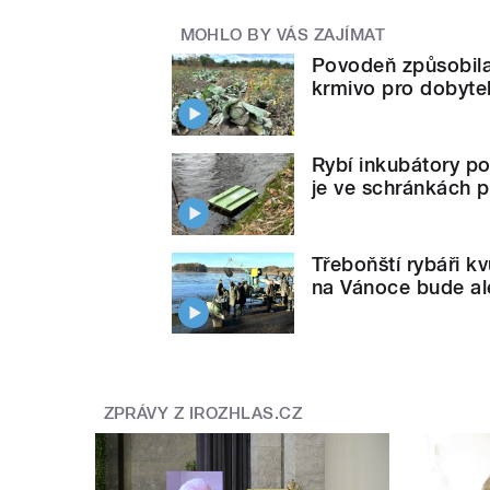
MOHLO BY VÁS ZAJÍMAT
Povodeň způsobila 
krmivo pro dobytek
Rybí inkubátory po
je ve schránkách př
Třeboňští rybáři kv
na Vánoce bude al
ZPRÁVY Z IROZHLAS.CZ