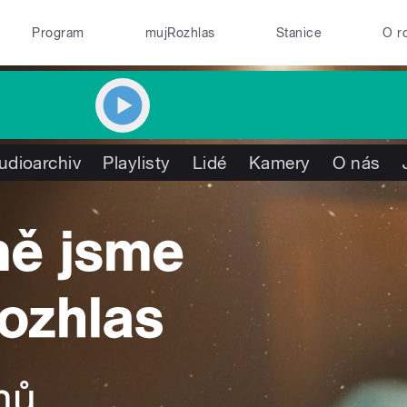
Program
mujRozhlas
Stanice
O r
udioarchiv
Playlisty
Lidé
Kamery
O nás