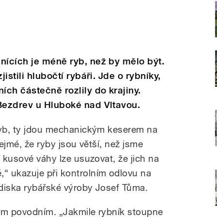
nících je méně ryb, než by mělo být.
jistili hlubočtí rybáři. Jde o rybníky,
ích částečně rozlily do krajiny.
Bezdrev u Hluboké nad Vltavou.
ryb, ty jdou mechanickým keserem na
řejmé, že ryby jsou větší, než jsme
í kusové váhy lze usuzovat, že jich na
“ ukazuje při kontrolním odlovu na
diska rybářské výroby Josef Tůma.
ským povodním. „Jakmile rybník stoupne