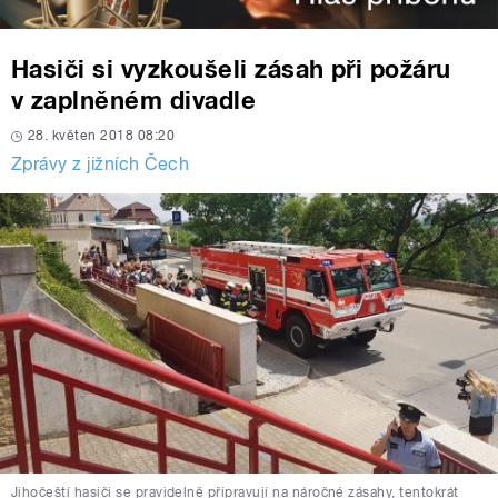
Hasiči si vyzkoušeli zásah při požáru
v zaplněném divadle
28. květen 2018 08:20
Zprávy z jižních Čech
Jihočeští hasiči se pravidelně připravují na náročné zásahy, tentokrát