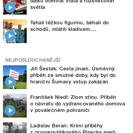
dálku otevírat vrata a rozsvěcovat
světla
Tahali těžkou figurínu, běhali do
schodů, mlátili kladivem....
NEJPOSLOUCHANĚJŠÍ
Jiří Šesták: Cesta jinam. Úsměvný
příběh ze smutné doby, kdy byl do
hraniční Šumavy vstup zakázán
František Niedl: Zlom stínu. Příběh
o návratu do vydrancovaného domova
v poválečném pohraničí
Ladislav Beran: Krimi příběhy
z prvorepublikového Písecka aneb