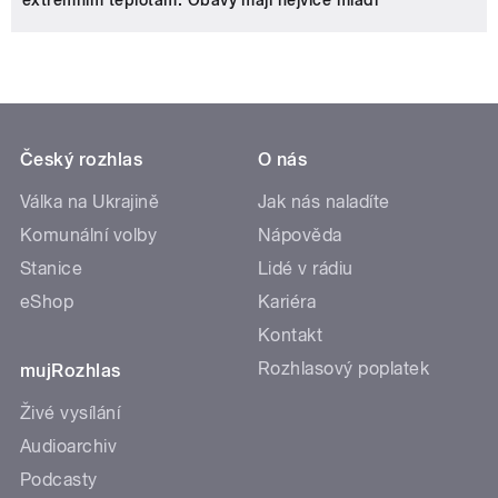
extrémním teplotám. Obavy mají nejvíce mladí
Český rozhlas
O nás
Válka na Ukrajině
Jak nás naladíte
Komunální volby
Nápověda
Stanice
Lidé v rádiu
eShop
Kariéra
Kontakt
Rozhlasový poplatek
mujRozhlas
Živé vysílání
Audioarchiv
Podcasty