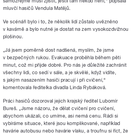
samozřejmě musí zjistit, jestli tam někdo není,“ popsala
mluvčí hasičů Vendula Matějů.
Ve scénáři bylo i to, že několik lidí zůstalo uvězněno
v kavárně a bylo nutné je dostat na zem vysokozdvižnou
plošinou.
„Já jsem poměrně dost nadšená, myslím, že jsme
v bezpečných rukou. Evakuace proběhla během pěti
minut, což mi přijde dobré. Pro nás je důležité zachránit
všechny lidi, co sedí v sále, a je skvělé, když vidíte,
s jakým nasazením hasiči pracují i při cvičení,“
komentovala ředitelka divadla Linda Rybáková.
Práci hasičů dozoroval jejich krajský ředitel Lubomír
Bureš. „Jsme názoru, že dělat cvičení pro cvičení,
abychom ukázali, co umíme, asi nemá cenu. Rádi si
vybíráme situace, které jsou komplikované, například
havárie autobusu nebo havárie vlaku, a troufnu si říct, že