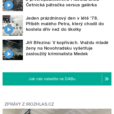
Četnická pátračka versus galérka
Jeden prázdninový den v létě '78.
Příběh malého Petra, který chodil do
kostela dřív než do školky
Jiří Březina: V kopřivách. Vraždu mladé
ženy na Novohradsku vyšetřuje
zasloužilý kriminalista Medek
Jak nás naladíte na DABu
ZPRÁVY Z IROZHLAS.CZ