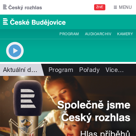
Přejít k hlavnímu obsahu
MENU
ŽIVĚ
PROGRAM
AUDIOARCHIV
KAMERY
Aktuální dění
Program
Pořady
Více
…