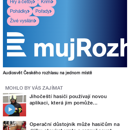
Hry a četby
Krimi
Pohádky
Pořady
Živé vysílání
Audiosvět Českého rozhlasu na jednom místě
MOHLO BY VÁS ZAJÍMAT
Jihočeští hasiči používají novou
aplikaci, která jim pomůže...
Operační důstojník může hasičům na