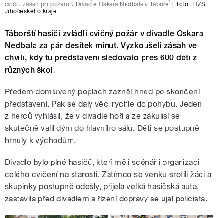
cvičili zásah při požáru v Divadle Oskara Nedbala v Táboře
|
foto:
HZS
Jihočeského kraje
Táborští hasiči zvládli cvičný požár v divadle Oskara
Nedbala za pár desítek minut. Vyzkoušeli zásah ve
chvíli, kdy tu představení sledovalo přes 600 dětí z
různých škol.
Předem domluvený poplach zazněl hned po skončení
představení. Pak se daly věci rychle do pohybu. Jeden
z herců vyhlásil, že v divadle hoří a ze zákulisí se
skutečně valil dým do hlavního sálu. Děti se postupně
hrnuly k východům.
Divadlo bylo plné hasičů, kteří měli scénář i organizaci
celého cvičení na starosti. Zatímco se venku srotili žáci a
skupinky postupně odešly, přijela velká hasičská auta,
zastavila před divadlem a řízení dopravy se ujal policista.