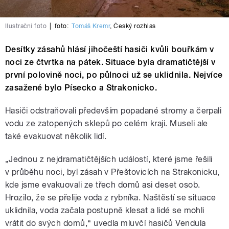
Ilustrační foto
|
foto:
Tomáš Kremr
,
Český rozhlas
Desítky zásahů hlásí jihočeští hasiči kvůli bouřkám v
noci ze čtvrtka na pátek. Situace byla dramatičtější v
první polovině noci, po půlnoci už se uklidnila. Nejvíce
zasažené bylo Písecko a Strakonicko.
Hasiči odstraňovali především popadané stromy a čerpali
vodu ze zatopených sklepů po celém kraji. Museli ale
také evakuovat několik lidí.
„Jednou z nejdramatičtějších událostí, které jsme řešili
v průběhu noci, byl zásah v Přeštovicích na Strakonicku,
kde jsme evakuovali ze třech domů asi deset osob.
Hrozilo, že se přelije voda z rybníka. Naštěstí se situace
uklidnila, voda začala postupně klesat a lidé se mohli
vrátit do svých domů,“ uvedla mluvčí hasičů Vendula