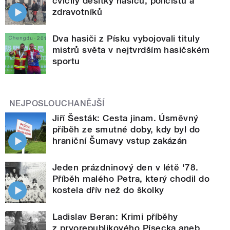
cvičily desítky hasičů, policistů a
zdravotníků
Dva hasiči z Písku vybojovali tituly
mistrů světa v nejtvrdším hasičském
sportu
NEJPOSLOUCHANĚJŠÍ
Jiří Šesták: Cesta jinam. Úsměvný
příběh ze smutné doby, kdy byl do
hraniční Šumavy vstup zakázán
Jeden prázdninový den v létě '78.
Příběh malého Petra, který chodil do
kostela dřív než do školky
Ladislav Beran: Krimi příběhy
z prvorepublikového Písecka aneb