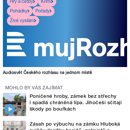
Hry a četby
Krimi
Pohádky
Pořady
Živé vysílání
Audiosvět Českého rozhlasu na jednom místě
MOHLO BY VÁS ZAJÍMAT
Poničené hroby, zámek bez střechy
i spadlá chráněná lípa. Jihočeši sčítají
škody po bouřkách
Zásah po výbuchu na zámku Hluboká