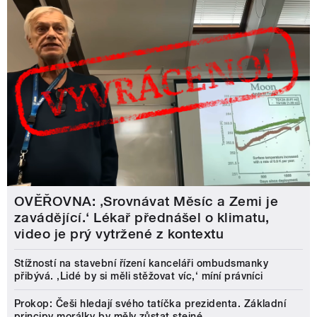
OVĚŘOVNA: ‚Srovnávat Měsíc a Zemi je
zavádějící.‘ Lékař přednášel o klimatu,
video je prý vytržené z kontextu
Stížností na stavební řízení kanceláři ombudsmanky
přibývá. ‚Lidé by si měli stěžovat víc,‘ míní právníci
Prokop: Češi hledají svého tatíčka prezidenta. Základní
principy morálky by měly zůstat stejné