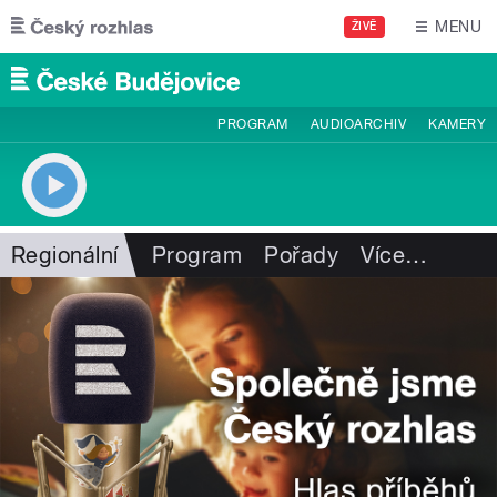
Přejít k hlavnímu obsahu
MENU
ŽIVĚ
PROGRAM
AUDIOARCHIV
KAMERY
Regionální
Program
Pořady
Více
…