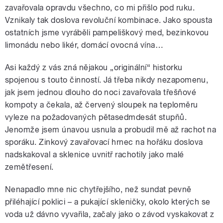
zavařovala opravdu všechno, co mi přišlo pod ruku.
Vznikaly tak doslova revoluční kombinace. Jako spousta
ostatních jsme vyráběli pampeliškový med, bezinkovou
limonádu nebo likér, domácí ovocná vína…
Asi každý z vás zná nějakou „originální“ historku
spojenou s touto činností. Já třeba nikdy nezapomenu,
jak jsem jednou dlouho do noci zavařovala třešňové
kompoty a čekala, až červený sloupek na teploměru
vyleze na požadovaných pětasedmdesát stupňů.
Jenomže jsem únavou usnula a probudil mě až rachot na
sporáku. Zinkový zavařovací hrnec na hořáku doslova
nadskakoval a sklenice uvnitř rachotily jako malé
zemětřesení.
Nenapadlo mne nic chytřejšího, než sundat pevně
přiléhající poklici – a pukající skleničky, okolo kterých se
voda už dávno vyvařila, začaly jako o závod vyskakovat z