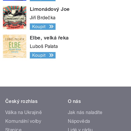
Limonádový Joe
Jiří Brdečka
Koupit
Elbe, velká řeka
Luboš Palata
Koupit
Český rozhlas
O nás
Válka na Ukrajině
Jak nás naladíte
Komunální volby
Nápověda
Stanice
Lidé v rádiu