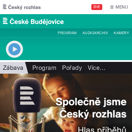
Přejít k hlavnímu obsahu
MENU
ŽIVĚ
PROGRAM
AUDIOARCHIV
KAMERY
Zábava
Program
Pořady
Více
…