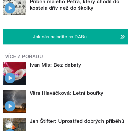
Příběh malého Petra, který chodil do
kostela dřív než do školky
Jak nás naladíte na DABu
VÍCE Z POŘADU
Ivan Mls: Bez debaty
Věra Hlaváčková: Letní bouřky
Jan Štifter: Uprostřed dobrých příběhů