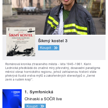
Šikmý kostel 3
Koupit
Románová kronika ztraceného města - léta 1945–1961. Karin
Lednická předkládá do značné míry převratný, dosavadní paradigma
měnící obraz hornického regionu, jehož zahlazenou historii stále
překrývá tlustá vrstva mýtů a zakořeněných stereotypů o „černé
zemi a rudém kraji“.
1. Symfonická
Chinaski a SOČR live
Koupit