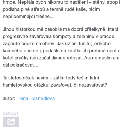
hrnce. Nepřála bych nikomu to nadělení – stěny, strop i
podlaha plné střepů a temně rudé kaše, ničím
nepřipomínající třešně...
Jinou historkou mě zásobila má dobrá přítelkyně, která
progresivně zavařovala kompoty a zeleninu v pračce
zapnuté pouze na ohřev. Jak už asi tušíte, jednoho
krásného dne se jí podařilo na knoflících přehmátnout a
kotel pračky (se) začal divoce rotovat. Asi nemusím ani
dál pokračovat…
Tak letos nějak nevím – zatím tedy řeším letní
hamletovskou otázku: zavařovat, či nezavařovat?
autor:
Hana Hosnedlová