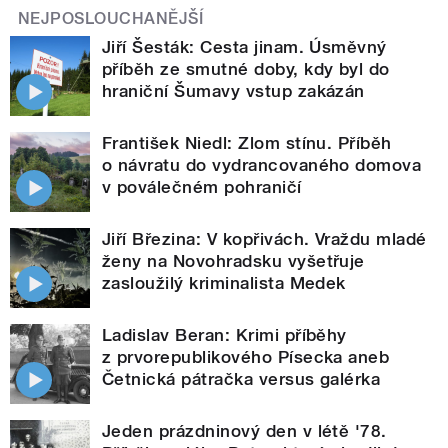
NEJPOSLOUCHANĚJŠÍ
Jiří Šesták: Cesta jinam. Úsměvný
příběh ze smutné doby, kdy byl do
hraniční Šumavy vstup zakázán
František Niedl: Zlom stínu. Příběh
o návratu do vydrancovaného domova
v poválečném pohraničí
Jiří Březina: V kopřivách. Vraždu mladé
ženy na Novohradsku vyšetřuje
zasloužilý kriminalista Medek
Ladislav Beran: Krimi příběhy
z prvorepublikového Písecka aneb
Četnická pátračka versus galérka
Jeden prázdninový den v létě '78.