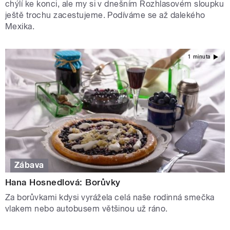
chýlí ke konci, ale my si v dnešním Rozhlasovém sloupku
ještě trochu zacestujeme. Podíváme se až dalekého
Mexika.
1 minuta
Zábava
Hana Hosnedlová: Borůvky
Za borůvkami kdysi vyrážela celá naše rodinná smečka
vlakem nebo autobusem většinou už ráno.