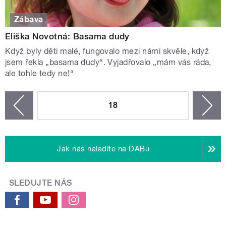
Zábava
Eliška Novotná: Basama dudy
Když byly děti malé, fungovalo mezi námi skvěle, když
jsem řekla „basama dudy“. Vyjadřovalo „mám vás ráda,
ale tohle tedy ne!“
STRÁNKY
18
n
zí
Jak nás naladíte na DABu
SLEDUJTE NÁS