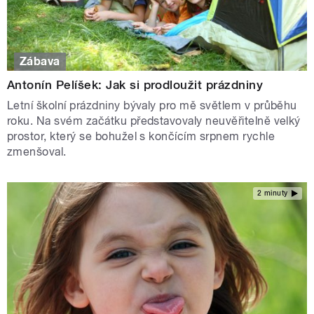
Zábava
Antonín Pelíšek: Jak si prodloužit prázdniny
Letní školní prázdniny bývaly pro mě světlem v průběhu
roku. Na svém začátku představovaly neuvěřitelně velký
prostor, který se bohužel s končícím srpnem rychle
zmenšoval.
2 minuty