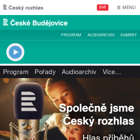
Přejít k hlavnímu obsahu
MENU
ŽIVĚ
PROGRAM
AUDIOARCHIV
KAMERY
Program
Pořady
Audioarchiv
Více
…