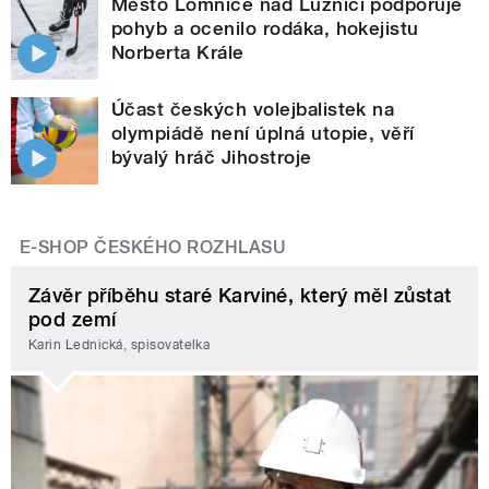
Město Lomnice nad Lužnicí podporuje
pohyb a ocenilo rodáka, hokejistu
Norberta Krále
Účast českých volejbalistek na
olympiádě není úplná utopie, věří
bývalý hráč Jihostroje
E-SHOP ČESKÉHO ROZHLASU
Závěr příběhu staré Karviné, který měl zůstat
pod zemí
Karin Lednická, spisovatelka