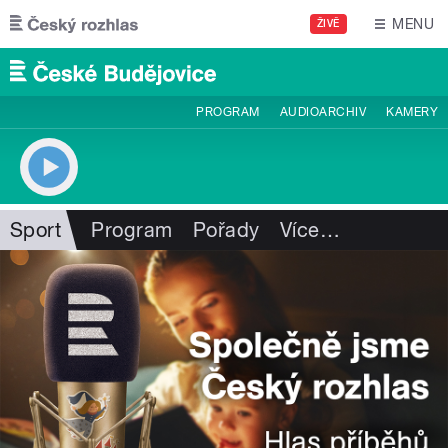
Přejít k hlavnímu obsahu
MENU
ŽIVĚ
PROGRAM
AUDIOARCHIV
KAMERY
Sport
Program
Pořady
Více
…