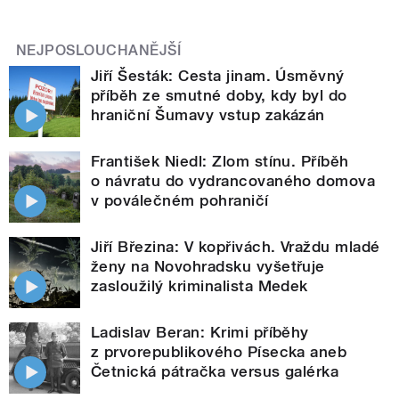
NEJPOSLOUCHANĚJŠÍ
Jiří Šesták: Cesta jinam. Úsměvný
příběh ze smutné doby, kdy byl do
hraniční Šumavy vstup zakázán
František Niedl: Zlom stínu. Příběh
o návratu do vydrancovaného domova
v poválečném pohraničí
Jiří Březina: V kopřivách. Vraždu mladé
ženy na Novohradsku vyšetřuje
zasloužilý kriminalista Medek
Ladislav Beran: Krimi příběhy
z prvorepublikového Písecka aneb
Četnická pátračka versus galérka