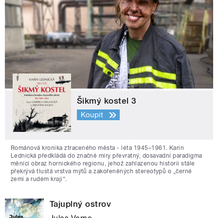
Šikmý kostel 3
Koupit
Románová kronika ztraceného města - léta 1945–1961. Karin
Lednická předkládá do značné míry převratný, dosavadní paradigma
měnící obraz hornického regionu, jehož zahlazenou historii stále
překrývá tlustá vrstva mýtů a zakořeněných stereotypů o „černé
zemi a rudém kraji“.
Tajuplný ostrov