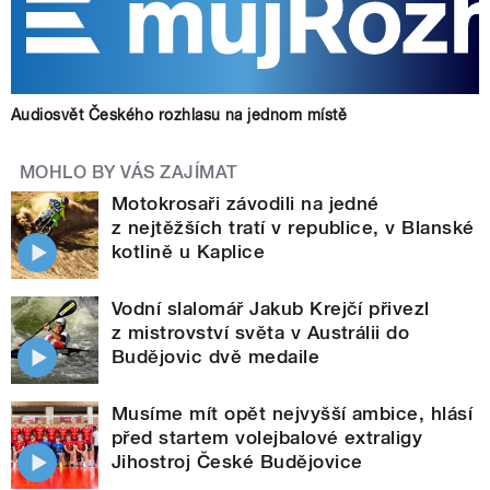
Audiosvět Českého rozhlasu na jednom místě
MOHLO BY VÁS ZAJÍMAT
Motokrosaři závodili na jedné
z nejtěžších tratí v republice, v Blanské
kotlině u Kaplice
Vodní slalomář Jakub Krejčí přivezl
z mistrovství světa v Austrálii do
Budějovic dvě medaile
Musíme mít opět nejvyšší ambice, hlásí
před startem volejbalové extraligy
Jihostroj České Budějovice