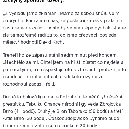
zachytily Sportovní ozvěny.
„Z výsledu jsme zklamaní. Máme za sebou šňůru velmi
dobrých utkání a mrzí nás, že poslední zápas v podzimní
části jsme nezvládli, určitě by se nám lépe dýchalo. Jsme
ale samozřejmě rádi za to, co jsme předvedli poslední
měsíc,“ hodnotil David Krch.
Trenéři ho ze zápasu stáhli sedm minut před koncem.
„Nechtělo se mi. Chtěl jsem na hřišti zůstat co nejdéle a
pomoci týmu, ale respektuji toto rozhodnutí, protože je to
osmdesát minut v nohách a kdokoli nový může
rozhodnout zápas,“ řekl.
Druhá fotbalová liga má teď dlouhou, téměř čtyřměsíční
přestávku. Tabulku Chance národní ligy vede Zbrojovka
Brno (41 bodů). Druhý je Silon Táborsko (36 bodů) a třetí
Artis Brno (30 bodů). Českobudějovické Dynamo bude
během zimy držet desátou příčku s 20 body.