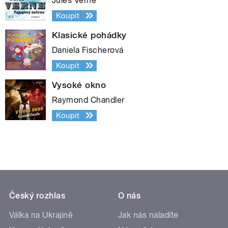
Jules Verne
Koupit
Klasické pohádky
Daniela Fischerová
Koupit
Vysoké okno
Raymond Chandler
Koupit
Český rozhlas
O nás
Válka na Ukrajině
Jak nás naladíte