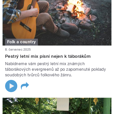
Folk a country
8. červenec 2025
Pestrý letní mix písní nejen k táborákům
Nabídneme vám pestrý letní mix známých
táborákových evergreenů až po zapomenuté poklady
soudobých tvůrců folkového žánru.