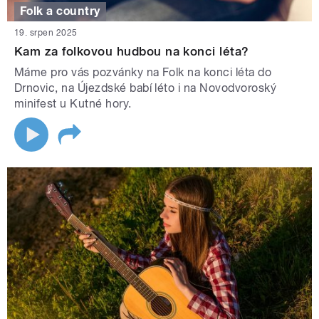
Folk a country
19. srpen 2025
Kam za folkovou hudbou na konci léta?
Máme pro vás pozvánky na Folk na konci léta do
Drnovic, na Újezdské babí léto i na Novodvoroský
minifest u Kutné hory.