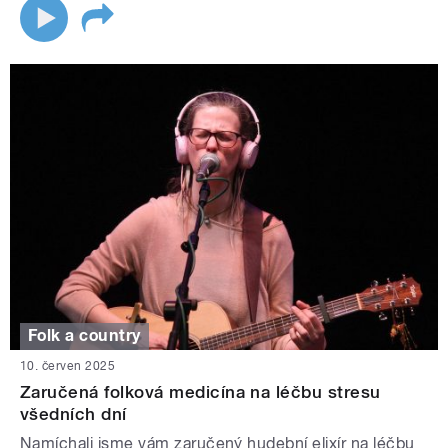
Folk a country
10. červen 2025
Zaručená folková medicína na léčbu stresu
všedních dní
Namíchali jsme vám zaručený hudební elixír na léčbu