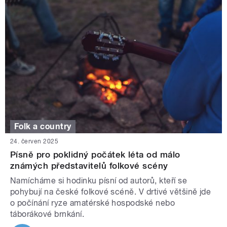
Folk a country
24. červen 2025
Písně pro poklidný počátek léta od málo
známých představitelů folkové scény
Namícháme si hodinku písní od autorů, kteří se
pohybují na české folkové scéně. V drtivé většině jde
o počínání ryze amatérské hospodské nebo
táborákové brnkání.