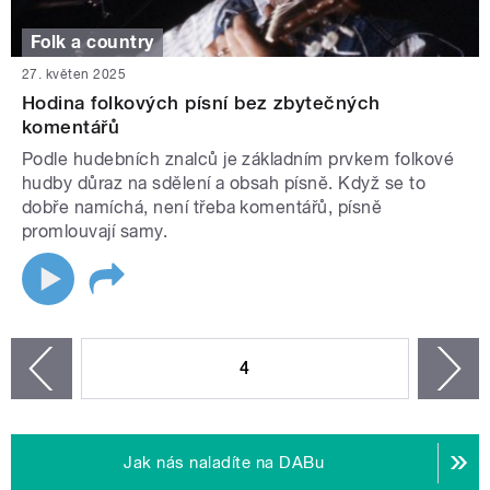
Folk a country
27. květen 2025
Hodina folkových písní bez zbytečných
komentářů
Podle hudebních znalců je základním prvkem folkové
hudby důraz na sdělení a obsah písně. Když se to
dobře namíchá, není třeba komentářů, písně
promlouvají samy.
STRÁNKY
4
n
zí
Jak nás naladíte na DABu