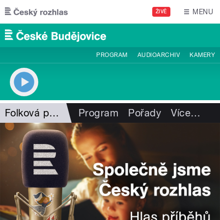
Přejít k hlavnímu obsahu
MENU
ŽIVĚ
PROGRAM
AUDIOARCHIV
KAMERY
Folková pohlazení
Program
Pořady
Více
…