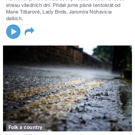
stresu všedních dní. Přidali jsme písně tentokrát od
Marie Tilšarové, Lady Birds, Jaromíra Nohavicia
dalších.
Folk a country