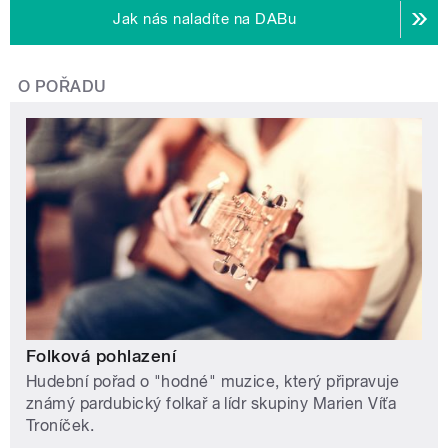
Jak nás naladíte na DABu
O POŘADU
Folková pohlazení
Hudební pořad o "hodné" muzice, který připravuje
známý pardubický folkař a lídr skupiny Marien Víťa
Troníček.