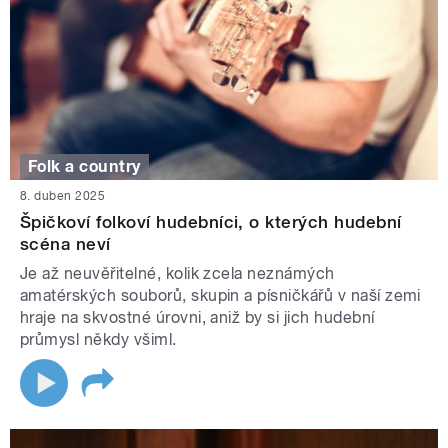
Folk a country
8. duben 2025
Špičkoví folkoví hudebníci, o kterých hudební
scéna neví
Je až neuvěřitelné, kolik zcela neznámých
amatérských souborů, skupin a písničkářů v naší zemi
hraje na skvostné úrovni, aniž by si jich hudební
průmysl někdy všiml.