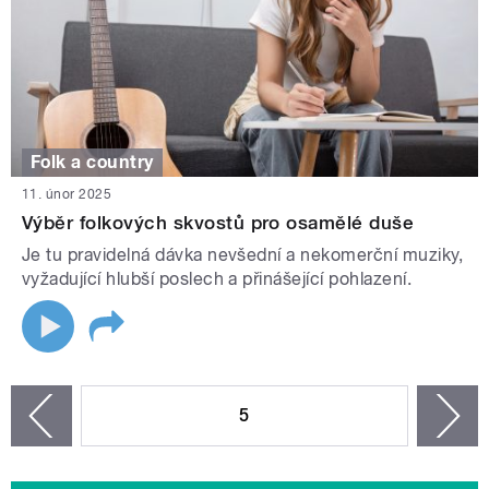
Folk a country
11. únor 2025
Výběr folkových skvostů pro osamělé duše
Je tu pravidelná dávka nevšední a nekomerční muziky,
vyžadující hlubší poslech a přinášející pohlazení.
STRÁNKY
5
n
zí