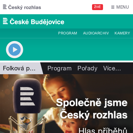
Přejít k hlavnímu obsahu
MENU
ŽIVĚ
PROGRAM
AUDIOARCHIV
KAMERY
Folková pohlazení
Program
Pořady
Více
…