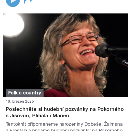
Folk a country
18. březen 2025
Poslechněte si hudební pozvánky na Pokorného
s Jíšovou, Plíhala i Marien
Tentokrát připomeneme narozeniny Dobeše, Žalmana
a Vřešťála a přidáme hudební pozvánky na Pokorného