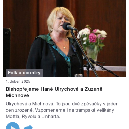
Folk a country
1. duben 2025
Blahopřejeme Haně Ulrychové a Zuzaně
Michnové
Ulrychová a Michnová. To jsou dvě zpěvačky v jeden
den zrozené. Vzpomeneme i na trampské velikány
Mottla, Ryvolu a Linharta.