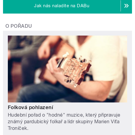
Jak nás naladíte na DABu
O POŘADU
Folková pohlazení
Hudební pořad o "hodné" muzice, který připravuje
známý pardubický folkař a lídr skupiny Marien Víťa
Troníček.