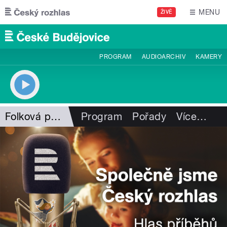
Přejít k hlavnímu obsahu
MENU
ŽIVĚ
PROGRAM
AUDIOARCHIV
KAMERY
Folková pohlazení
Program
Pořady
Více
…