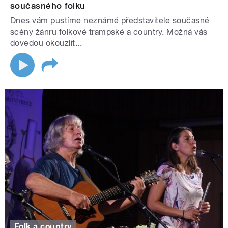
současného folku
Dnes vám pustíme neznámé představitele současné
scény žánru folkové trampské a country. Možná vás
dovedou okouzlit...
Folk a country