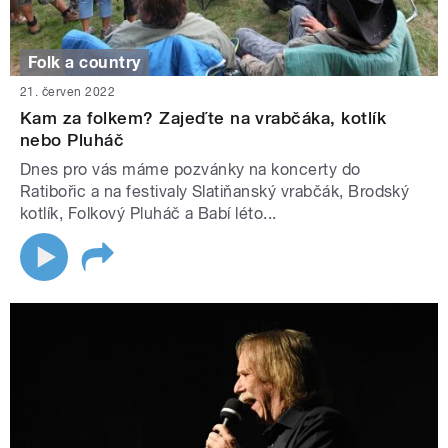
Folk a country
21. červen 2022
Kam za folkem? Zajeďte na vrabčáka, kotlík
nebo Pluháč
Dnes pro vás máme pozvánky na koncerty do
Ratibořic a na festivaly Slatiňanský vrabčák, Brodský
kotlík, Folkový Pluháč a Babí léto...