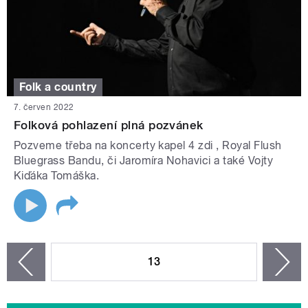
Folk a country
7. červen 2022
Folková pohlazení plná pozvánek
Pozveme třeba na koncerty kapel 4 zdi , Royal Flush
Bluegrass Bandu, či Jaromíra Nohavici a také Vojty
Kiďáka Tomáška.
STRÁNKY
13
n
zí