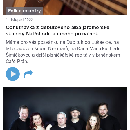
Folk a country
1. listopad 2022
Ochutnávka z debutového alba jaroměřské
skupiny NaPohodu a mnoho pozvánek
Máme pro vás pozvánku na Duo ťuk do Lukavice, na
listopadovou šňůru Nezmarů, na Karla Macálku, Ladu
Šimíčkovou a další písničkářské recitály v brněnském
Café Práh.