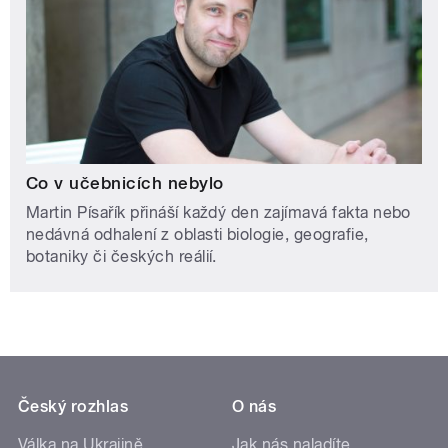
Co v učebnicích nebylo
Martin Písařík přináší každý den zajímavá fakta nebo
nedávná odhalení z oblasti biologie, geografie,
botaniky či českých reálií.
Český rozhlas
O nás
Válka na Ukrajině
Jak nás naladíte