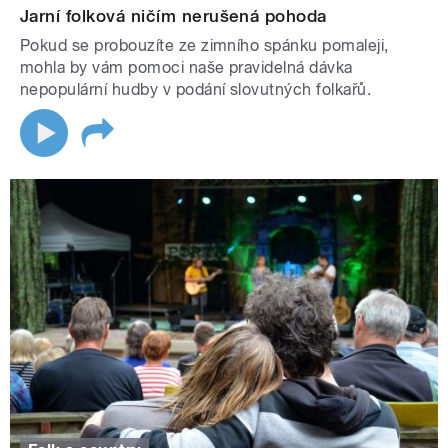
Jarní folková ničím nerušená pohoda
Pokud se probouzíte ze zimního spánku pomaleji,
mohla by vám pomoci naše pravidelná dávka
nepopulární hudby v podání slovutných folkařů.