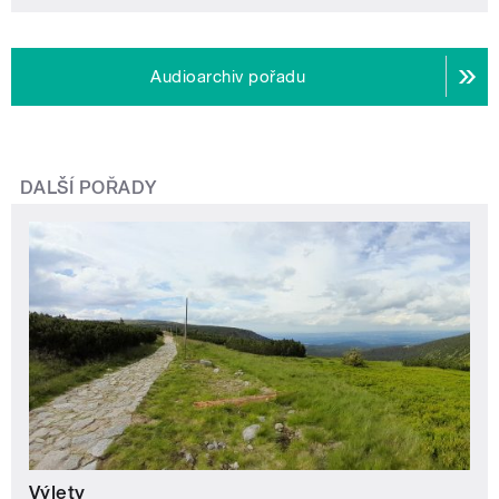
Audioarchiv pořadu
DALŠÍ POŘADY
Výlety