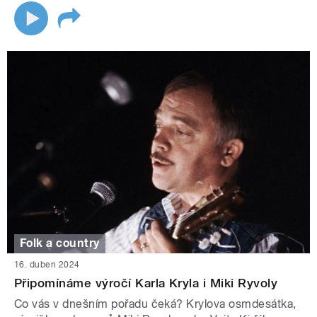
Folk a country
16. duben 2024
Připomínáme výročí Karla Kryla i Miki Ryvoly
Co vás v dnešním pořadu čeká? Krylova osmdesátka,