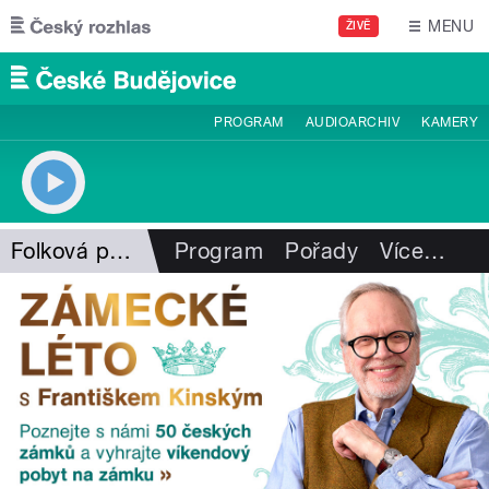
Přejít k hlavnímu obsahu
MENU
ŽIVĚ
PROGRAM
AUDIOARCHIV
KAMERY
Folková pohlazení
Program
Pořady
Více
…