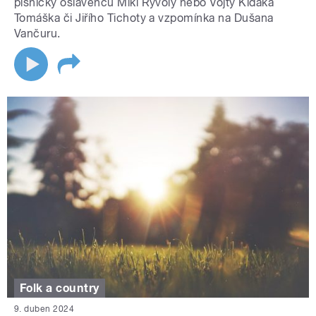
písničky oslavenců Miki Ryvoly nebo Vojty Kiďáka
Tomáška či Jiřího Tichoty a vzpomínka na Dušana
Vančuru.
Folk a country
9. duben 2024