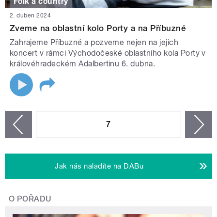
Folk a country
2. duben 2024
Zveme na oblastní kolo Porty a na Příbuzné
Zahrajeme Příbuzné a pozveme nejen na jejich
koncert v rámci Východočeské oblastního kola Porty v
královéhradeckém Adalbertinu 6. dubna.
STRÁNKY
7
n
zí
Jak nás naladíte na DABu
O POŘADU