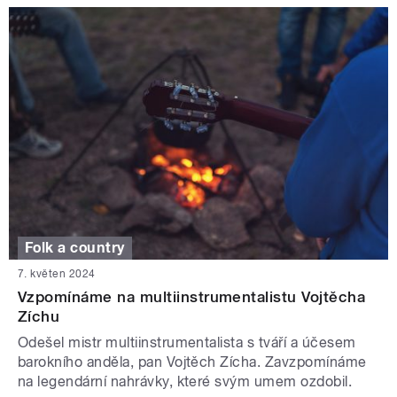
Folk a country
7. květen 2024
Vzpomínáme na multiinstrumentalistu Vojtěcha
Zíchu
Odešel mistr multiinstrumentalista s tváří a účesem
barokního anděla, pan Vojtěch Zícha. Zavzpomínáme
na legendární nahrávky, které svým umem ozdobil.