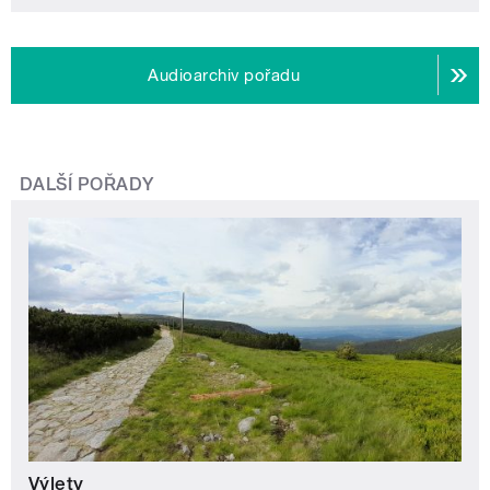
Audioarchiv pořadu
DALŠÍ POŘADY
Výlety