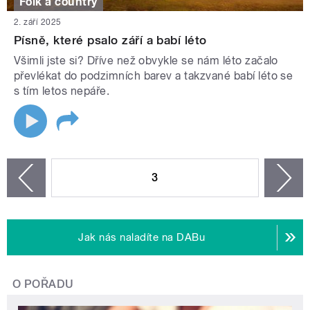
Folk a country
2. září 2025
Písně, které psalo září a babí léto
Všimli jste si? Dříve než obvykle se nám léto začalo
převlékat do podzimních barev a takzvané babí léto se
s tím letos nepáře.
STRÁNKY
3
n
zí
Jak nás naladíte na DABu
O POŘADU