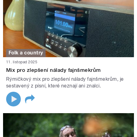
Folk a country
11. listopad 2025
Mix pro zlepšení nálady fajnšmekrům
Rýmičkový mix pro zlepšení nálady fajnšmekrům, je
sestavený z písní, které neznají ani znalci.