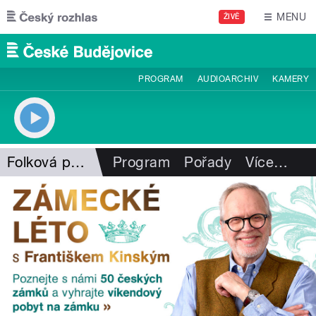
Přejít k hlavnímu obsahu
MENU
ŽIVĚ
PROGRAM
AUDIOARCHIV
KAMERY
Folková pohlazení
Program
Pořady
Více
…