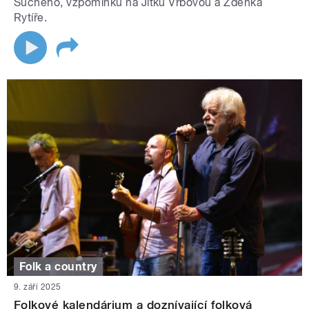
Suchého, vzpomínku na Jitku Vrbovou a Zdeňka
Rytíře.
Folk a country
9. září 2025
Folkové kalendárium a doznívající folková