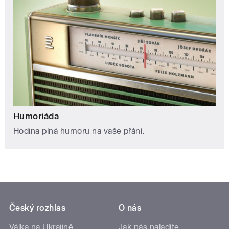
Humoriáda
Hodina plná humoru na vaše přání.
Český rozhlas
O nás
Válka na Ukrajině
Jak nás naladíte