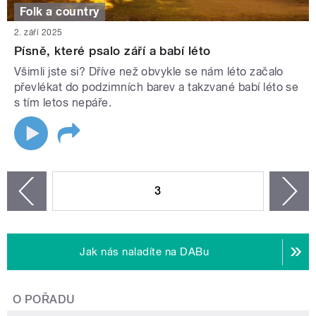
Folk a country
2. září 2025
Písně, které psalo září a babí léto
Všimli jste si? Dříve než obvykle se nám léto začalo
převlékat do podzimních barev a takzvané babí léto se
s tím letos nepáře.
STRÁNKY
3
n
zí
Jak nás naladíte na DABu
O POŘADU