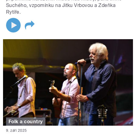
Suchého, vzpomínku na Jitku Vrbovou a Zdeňka
Rytíře.
Folk a country
9. září 2025