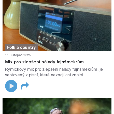
Folk a country
11. listopad 2025
Mix pro zlepšení nálady fajnšmekrům
Rýmičkový mix pro zlepšení nálady fajnšmekrům, je
sestavený z písní, které neznají ani znalci.