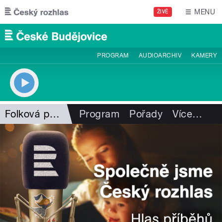
Přejít k hlavnímu obsahu
MENU
ŽIVĚ
PROGRAM
AUDIOARCHIV
KAMERY
Folková pohlazení
Program
Pořady
Více
…