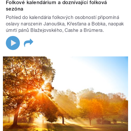
Folkové kalendárium a doznívající folková
sezóna
Pohled do kalendária folkových osobností připomíná
oslavy narozenin Janouška, Křesťana a Bobka, naopak
úmrtí pánů Blažejovského, Cashe a Brümera.