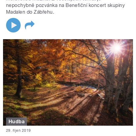
nepochybně pozvánka na Benefiční koncert skupiny
Madalen do Zábřehu.
Hudba
29. říjen 2019