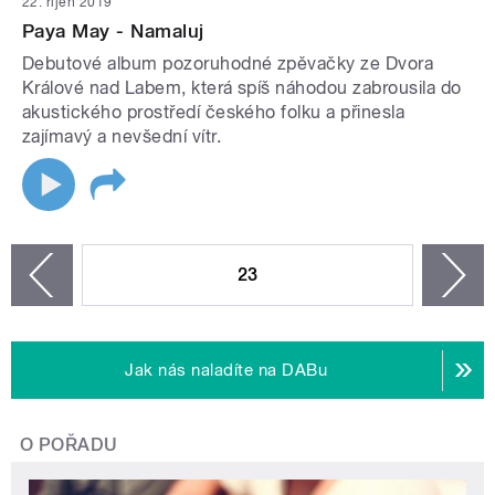
22. říjen 2019
Paya May - Namaluj
Debutové album pozoruhodné zpěvačky ze Dvora
Králové nad Labem, která spíš náhodou zabrousila do
akustického prostředí českého folku a přinesla
zajímavý a nevšední vítr.
STRÁNKY
23
n
zí
Jak nás naladíte na DABu
O POŘADU