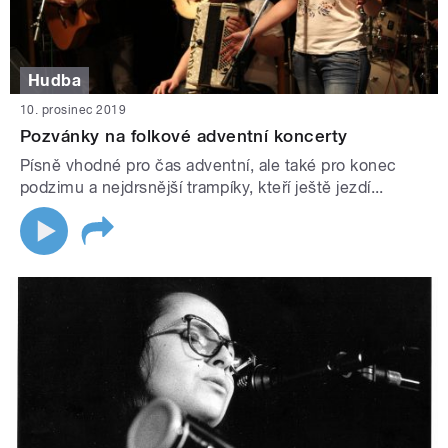
Hudba
10. prosinec 2019
Pozvánky na folkové adventní koncerty
Písně vhodné pro čas adventní, ale také pro konec
podzimu a nejdrsnější trampíky, kteří ještě jezdí...