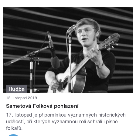
Hudba
12. listopad 2019
Sametová Folková pohlazení
17. listopad je připomínkou významných historických
událostí, při kterých významnou roli sehráli i písně
folkařů.