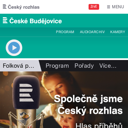
Přejít k hlavnímu obsahu
MENU
ŽIVĚ
PROGRAM
AUDIOARCHIV
KAMERY
Folková pohlazení
Program
Pořady
Více
…