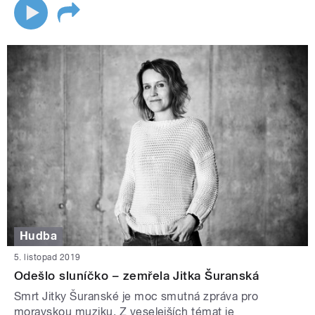
Hudba
5. listopad 2019
Odešlo sluníčko – zemřela Jitka Šuranská
Smrt Jitky Šuranské je moc smutná zpráva pro
moravskou muziku. Z veselejších témat je