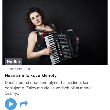
Hudba
19. listopad 2019
Neznámé folkové klenoty
Dnešní pořad necháme plynout a uvidíme, kam
doplujeme. Zalovíme ale ve vodách písní méně
známých.