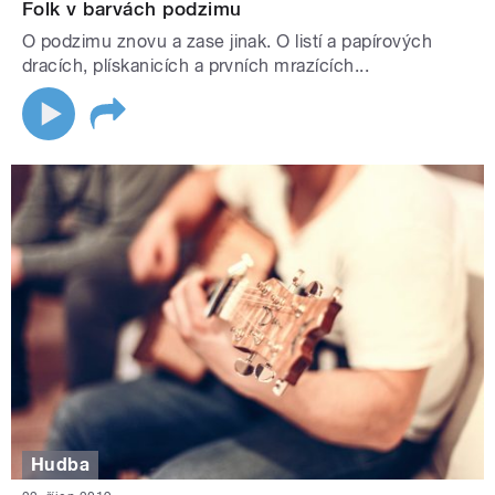
Folk v barvách podzimu
O podzimu znovu a zase jinak. O listí a papírových
dracích, plískanicích a prvních mrazících...
Hudba