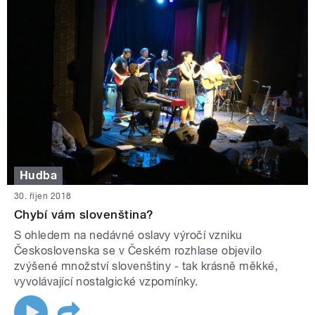
Hudba
30. říjen 2018
Chybí vám slovenština?
S ohledem na nedávné oslavy výročí vzniku
Československa se v Českém rozhlase objevilo
zvýšené množství slovenštiny - tak krásně měkké,
vyvolávající nostalgické vzpomínky.