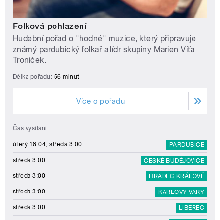
Folková pohlazení
Hudební pořad o "hodné" muzice, který připravuje
známý pardubický folkař a lídr skupiny Marien Víťa
Troníček.
Délka pořadu:
56 minut
Více o pořadu
Čas vysílání
úterý 18:04, středa 3:00
PARDUBICE
středa 3:00
ČESKÉ BUDĚJOVICE
středa 3:00
HRADEC KRÁLOVÉ
středa 3:00
KARLOVY VARY
středa 3:00
LIBEREC