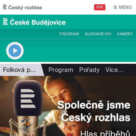
Přejít k hlavnímu obsahu
MENU
ŽIVĚ
PROGRAM
AUDIOARCHIV
KAMERY
Folková pohlazení
Program
Pořady
Více
…