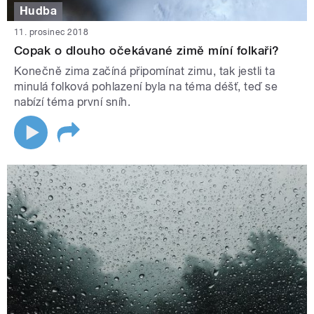
Hudba
11. prosinec 2018
Copak o dlouho očekávané zimě míní folkaři?
Konečně zima začíná připomínat zimu, tak jestli ta
minulá folková pohlazení byla na téma déšť, teď se
nabízí téma první sníh.