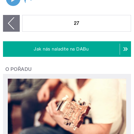
STRÁNKY
27
zí
Jak nás naladíte na DABu
O POŘADU