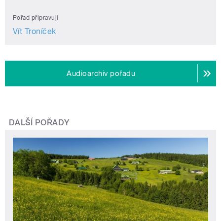
Pořad připravují
Vít Troníček
Audioarchiv pořadu
DALŠÍ POŘADY