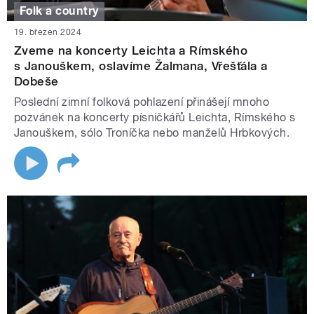
Folk a country
19. březen 2024
Zveme na koncerty Leichta a Rímského
s Janouškem, oslavíme Žalmana, Vřešťála a
Dobeše
Poslední zimní folková pohlazení přinášejí mnoho
pozvánek na koncerty písničkářů Leichta, Rímského s
Janouškem, sólo Troníčka nebo manželů Hrbkových.