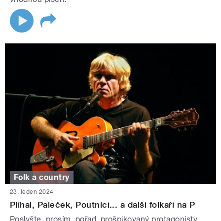
Folk a country
23. leden 2024
Plíhal, Paleček, Poutníci... a další folkaři na P
Poslyšte, prosím, pořad, prošpikovaný protagonisty