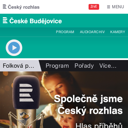
Přejít k hlavnímu obsahu
MENU
ŽIVĚ
PROGRAM
AUDIOARCHIV
KAMERY
Folková pohlazení
Program
Pořady
Více
…