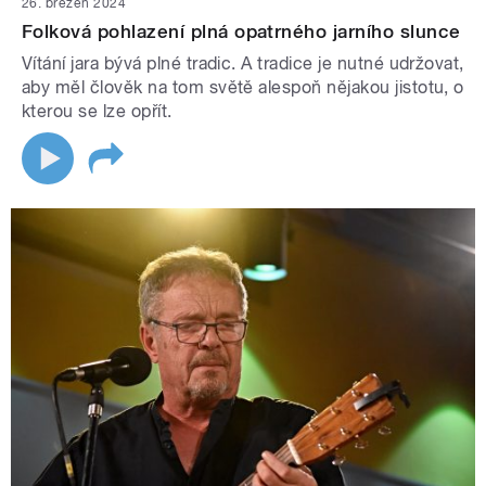
26. březen 2024
Folková pohlazení plná opatrného jarního slunce
Vítání jara bývá plné tradic. A tradice je nutné udržovat,
aby měl člověk na tom světě alespoň nějakou jistotu, o
kterou se lze opřít.