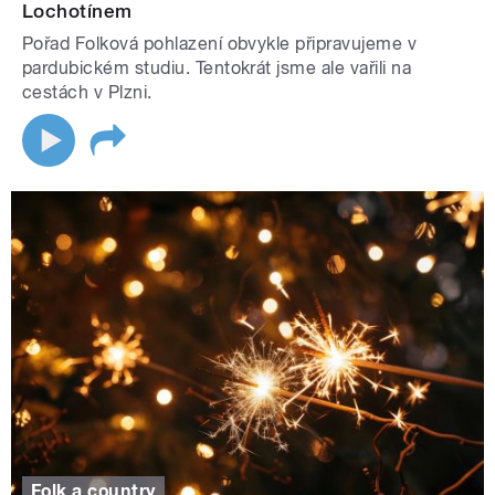
Lochotínem
Pořad Folková pohlazení obvykle připravujeme v
pardubickém studiu. Tentokrát jsme ale vařili na
cestách v Plzni.
Folk a country