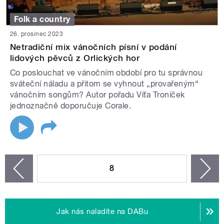
Folk a country
26. prosinec 2023
Netradiční mix vánočních písní v podání
lidových pěvců z Orlických hor
Co poslouchat ve vánočním období pro tu správnou
sváteční náladu a přitom se vyhnout „provařeným“
vánočním songům? Autor pořadu Víťa Troníček
jednoznačně doporučuje Corale.
STRÁNKY
8
n
zí
Jak nás naladíte na DABu