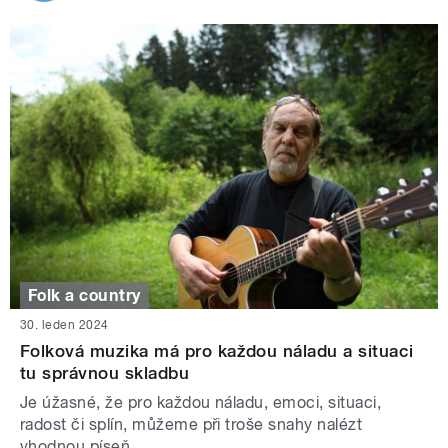
Folk a country
30. leden 2024
Folková muzika má pro každou náladu a situaci
tu správnou skladbu
Je úžasné, že pro každou náladu, emoci, situaci,
radost či splín, můžeme při troše snahy nalézt
vhodnou píseň.