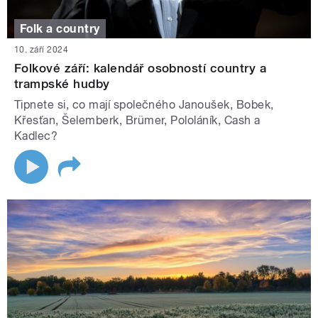
Folk a country
10. září 2024
Folkové září: kalendář osobností country a
trampské hudby
Tipnete si, co mají společného Janoušek, Bobek,
Křesťan, Šelemberk, Brümer, Pololáník, Cash a
Kadlec?