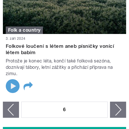
Folk a country
3. září 2024
Folkové loučení s létem aneb písničky vonící
létem babím
Protože je konec léta, končí také folková sezóna,
doznívají tábory, letní zážitky a přichází příprava na
zimu.
STRÁNKY
6
n
zí