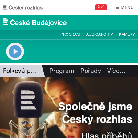
Přejít k hlavnímu obsahu
MENU
ŽIVĚ
PROGRAM
AUDIOARCHIV
KAMERY
Folková pohlazení
Program
Pořady
Více
…