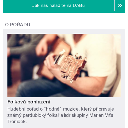
Jak nás naladíte na DABu
O POŘADU
Folková pohlazení
Hudební pořad o "hodné" muzice, který připravuje
známý pardubický folkař a lídr skupiny Marien Víťa
Troníček.