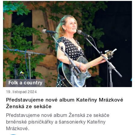
Folk a country
19. listopad 2024
Představujeme nové album Kateřiny Mrázkové
Ženská ze sekáče
Představujeme nové album Ženská ze sekáče
brněnské písničkářky a šansonierky Kateřiny
Mrázkové.