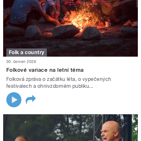
Folk a country
30. červen 2026
Folkové variace na letní téma
Folková zpráva o začátku léta, o vypečených
festivalech a ohnivzdorném publiku...