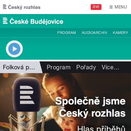
Přejít k hlavnímu obsahu
MENU
ŽIVĚ
PROGRAM
AUDIOARCHIV
KAMERY
Folková pohlazení
Program
Pořady
Více
…