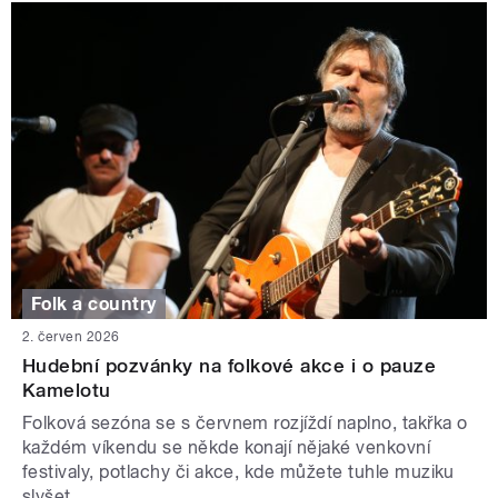
Folk a country
2. červen 2026
Hudební pozvánky na folkové akce i o pauze
Kamelotu
Folková sezóna se s červnem rozjíždí naplno, takřka o
každém víkendu se někde konají nějaké venkovní
festivaly, potlachy či akce, kde můžete tuhle muziku
slyšet.