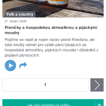
Folk a country
21. duben 2026
Písničky s hospodskou atmosférou a pijáckými
moudry
Pojďme se napít je nejen název písně Křesťana, ale
také skvělý námět pro výběr písní týkajících se
hospodské atmosféry, pijáckých mouder i důsledků z
popíjení plynoucích.
STRÁNKY
1
n
Jak nás naladíte na DABu