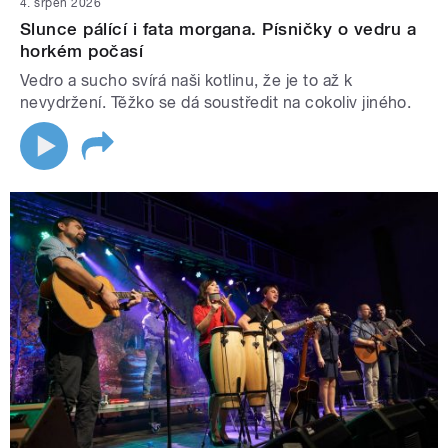
4. srpen 2026
Slunce pálící i fata morgana. Písničky o vedru a
horkém počasí
Vedro a sucho svírá naši kotlinu, že je to až k
nevydržení. Těžko se dá soustředit na cokoliv jiného.