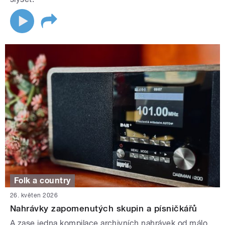
Folk a country
26. květen 2026
Nahrávky zapomenutých skupin a písničkářů
A zase jedna kompilace archivních nahrávek od málo