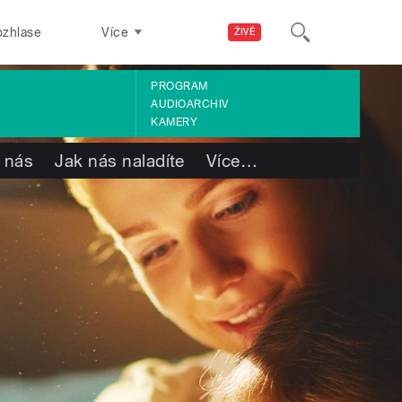
ozhlase
Více
ŽIVĚ
PROGRAM
AUDIOARCHIV
KAMERY
 nás
Jak nás naladíte
Více
…