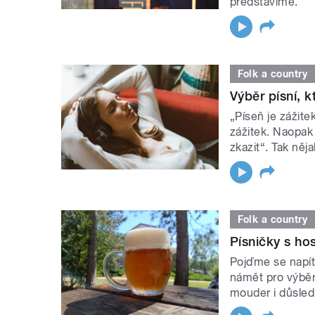
představíme.
Folk a country
Výběr písní, 
„Píseň je zážit
zážitek. Naopak
zkazit“. Tak něj
Folk a country
Písničky s h
Pojďme se napít 
námět pro výběr
mouder i důsled