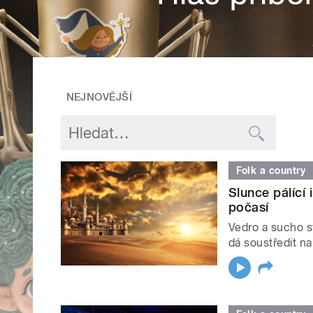
NEJNOVĚJŠÍ
Folk a country
Slunce pálící
počasí
Vedro a sucho sv
dá soustředit na