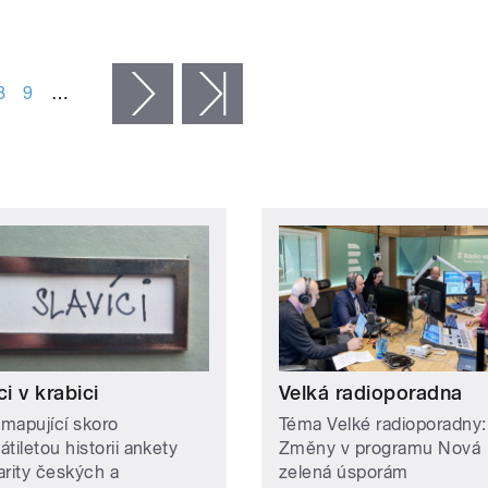
8
9
…
následující ›
poslední »
ci v krabici
Velká radioporadna
 mapující skoro
Téma Velké radioporadny:
tiletou historii ankety
Změny v programu Nová
arity českých a
zelená úsporám