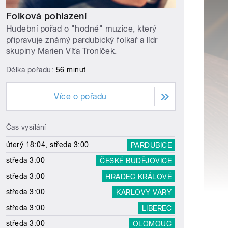
Folková pohlazení
Hudební pořad o "hodné" muzice, který
připravuje známý pardubický folkař a lídr
skupiny Marien Víťa Troníček.
Délka pořadu:
56 minut
Více o pořadu
Čas vysílání
úterý 18:04, středa 3:00
PARDUBICE
středa 3:00
ČESKÉ BUDĚJOVICE
středa 3:00
HRADEC KRÁLOVÉ
středa 3:00
KARLOVY VARY
středa 3:00
LIBEREC
středa 3:00
OLOMOUC