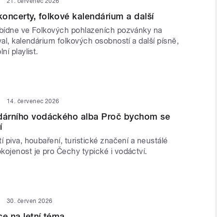
21. červenec 2026
oncerty, folkové kalendárium a další
abídne ve Folkových pohlazeních pozvánky na
val, kalendárium folkových osobností a další písně,
ní playlist.
14. červenec 2026
ndárního vodáckého alba Proč bychom se
í
í piva, houbaření, turistické značení a neustálé
kojenost je pro Čechy typické i vodáctví.
30. červen 2026
ce na letní téma