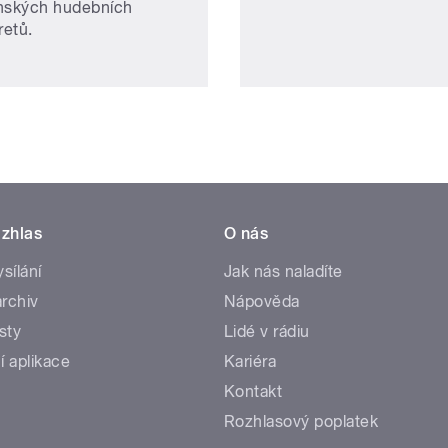
nských hudebních
retů.
zhlas
O nás
ysílání
Jak nás naladíte
rchiv
Nápověda
sty
Lidé v rádiu
í aplikace
Kariéra
Kontakt
Rozhlasový poplatek