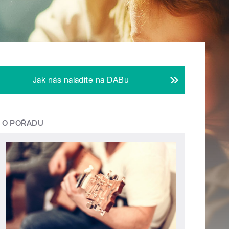
Jak nás naladíte na DABu
O POŘADU