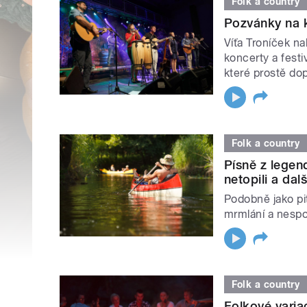
Folk a country
Pozvánky na k
Víťa Troníček n
koncerty a festi
které prostě dopl
Folk a country
Písně z lege
netopili a dalš
Podobně jako pit
mrmlání a nespo
Folk a country
Folkové varia