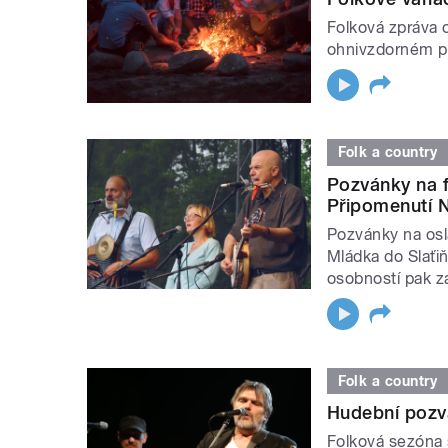
Folková zpráva 
ohnivzdorném pu
Folk a country
Pozvánky na f
Připomenutí N
Pozvánky na osl
Mládka do Slaťiň
osobností pak zá
Folk a country
Hudební pozv
Folková sezóna 