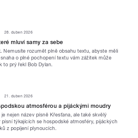
28. duben 2026
které mluví samy za sebe
ek. Nemusíte rozumět plně obsahu textu, abyste měli
 snaha o plné pochopení textu vám zážitek může
ak to prý řekl Bob Dylan.
21. duben 2026
ospodskou atmosférou a pijáckými moudry
je nejen název písně Křesťana, ale také skvělý
 písní týkajících se hospodské atmosféry, pijáckých
ků z popíjení plynoucích.