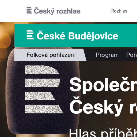
Přejít k hlavnímu obsahu
iRozhlas
Folková pohlazení
Program
Poř