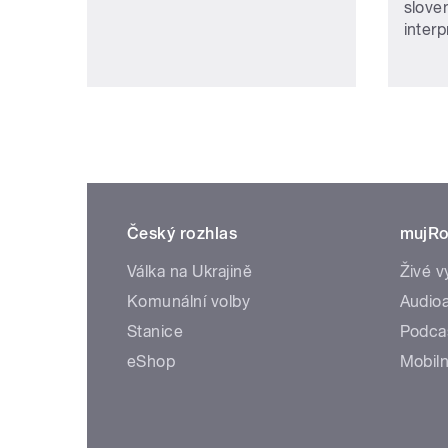
slove
interp
Český rozhlas
mujRo
Válka na Ukrajině
Živé v
Komunální volby
Audioa
Stanice
Podca
eShop
Mobiln