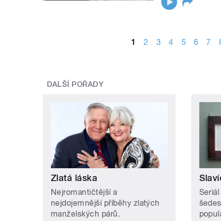
STRÁNKY
1
2
3
4
5
6
7
DALŠÍ POŘADY
Zlatá láska
Slaví
Nejromantičtější a
Seriál
nejdojemnější příběhy zlatých
šedesá
manželských párů.
popul