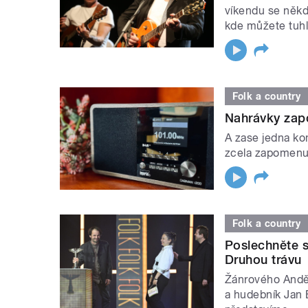
víkendu se někde
kde můžete tuhl
Folk a country
Nahrávky zap
A zase jedna ko
zcela zapomenut
Folk a country
Poslechněte s
Druhou trávu
Žánrového Anděl
a hudebník Jan 