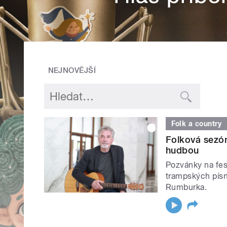
NEJNOVĚJŠÍ
Folk a country
Folková sezón
hudbou
Pozvánky na fest
trampských písn
Rumburka.