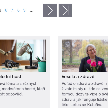
5
6
7
8
9
…
následující ›
poslední »
lední host
Vesele a zdravě
avá témata z různých
Pořad o zdraví a zdravém
, moderátor a hosté, kteří
životním stylu, kde se ve
dát odpověď.
formou dozvíte více o sv
zdraví a jak funguje lidské
tělo. Letos se Kateřina