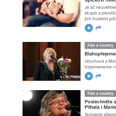
Je až neuvěřite
skupin a písničk
jich hudební pr
Folk a country
Blahopřejeme
Ulrychová a Mic
Vzpomeneme i na
Folk a country
Poslechněte s
Plíhala i Mari
Tentokrát připo