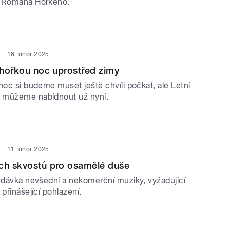
y Romana Horkého.
18. únor 2025
í hořkou noc uprostřed zimy
noc si budeme muset ještě chvíli počkat, ale Letní
 můžeme nabídnout už nyní.
11. únor 2025
ých skvostů pro osamělé duše
á dávka nevšední a nekomerční muziky, vyžadující
 přinášející pohlazení.