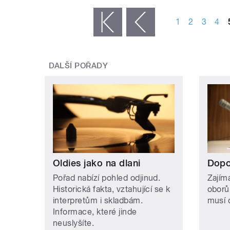
STRÁNKY
1
2
3
4
« první
‹ předchozí
DALŠÍ POŘADY
Oldies jako na dlani
Dopo
Pořad nabízí pohled odjinud.
Zajím
Historická fakta, vztahující se k
oborů
interpretům i skladbám.
musí 
Informace, které jinde
neuslyšíte.