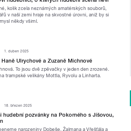
lné, kolik zcela neznámých amatérských souborů,
ářů v naší zemi hraje na skvostné úrovni, aniž by si
ůmysl někdy všiml.
1. duben 2025
 Haně Ulrychové a Zuzaně Michnové
hnová. To jsou dvě zpěvačky v jeden den zrozené.
 trampské velikány Mottla, Ryvolu a Linharta.
18. březen 2025
i hudební pozvánky na Pokorného s Jíšovou,
en
meneme narozeniny Dobeše, Žalmana a Vřešťála a