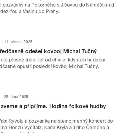
í pozvánky na Pokorného s Jíšovou do Náměšti nad
dez-fou a Vašinu do Prahy.
11. březen 2025
předčasně odešel kovboj Michal Tučný
ulo přesně třicet let od chvíle, kdy naši hudební
dčasně opustil poslední kovboj Michal Tučný.
25. únor 2025
zveme a připíjíme. Hodina folkové hudby
abi Ryvolu a pozvánka na stejnojmenný koncert do
k na Honzu Vyčítala, Karla Kryla a Jiřího Černého a