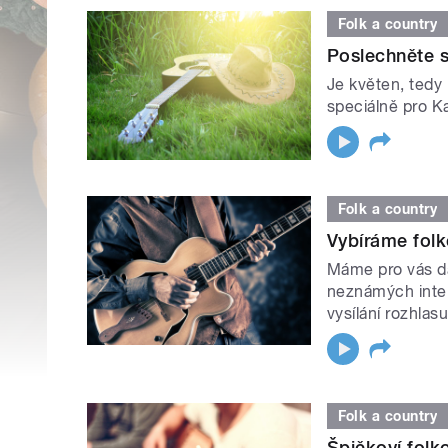
Folk a country
Poslechněte s
Je květen, tedy
speciálně pro Ka
Folk a country
Vybíráme folk
Máme pro vás da
neznámých inter
vysílání rozhlasu 
Folk a country
Špičkoví folk