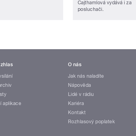
Cajthamlová vydává i za
posluchači.
zhlas
O nás
ysílání
Jak nás naladíte
rchiv
Nápověda
sty
Lidé v rádiu
í aplikace
Kariéra
Kontakt
Rozhlasový poplatek