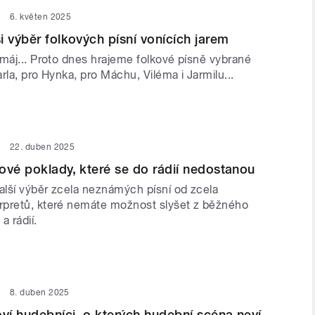
6. květen 2025
i výběr folkových písní vonících jarem
 máj... Proto dnes hrajeme folkové písně vybrané
rla, pro Hynka, pro Máchu, Viléma i Jarmilu...
22. duben 2025
ové poklady, které se do rádií nedostanou
lší výběr zcela neznámých písní od zcela
pretů, které nemáte možnost slyšet z běžného
a rádií.
8. duben 2025
oví hudebníci, o kterých hudební scéna neví