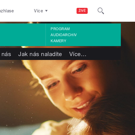
ozhlase
Více
ŽIVĚ
PROGRAM
AUDIOARCHIV
KAMERY
 nás
Jak nás naladíte
Více
…