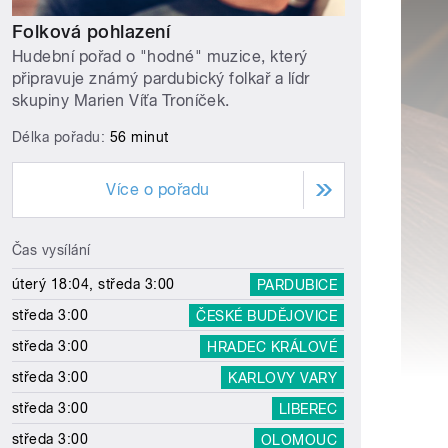
Folková pohlazení
Hudební pořad o "hodné" muzice, který
připravuje známý pardubický folkař a lídr
skupiny Marien Víťa Troníček.
Délka pořadu:
56 minut
Více o pořadu
Čas vysílání
úterý 18:04, středa 3:00
PARDUBICE
středa 3:00
ČESKÉ BUDĚJOVICE
středa 3:00
HRADEC KRÁLOVÉ
středa 3:00
KARLOVY VARY
středa 3:00
LIBEREC
středa 3:00
OLOMOUC