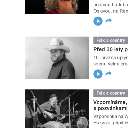
přidáme hudebn
Oslavou, na Ren
Folk a country
Před 30 lety 
10. března uplyn
scénu velmi pře
Folk a country
Vzpomínáme, 
s pozvánkami
Vzpomínka na W
Hukvald, přípite