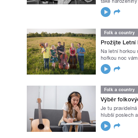
také narozenin
Folk a country
Prožijte Letn
Na letní horkou 
hořkou noc vám
Folk a country
Výběr folkov
Je tu pravideln
hlubší poslech a