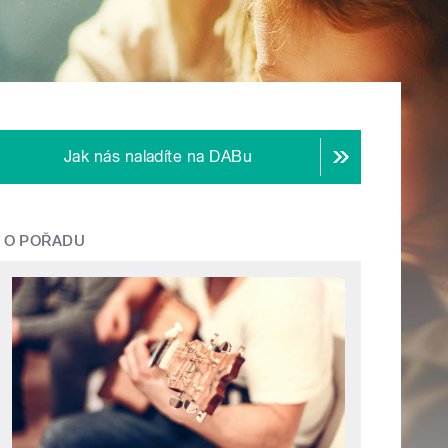
Jak nás naladíte na DABu
O POŘADU