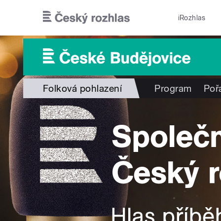
Přejít k hlavnímu obsahu
iRozhlas
Folková pohlazení
Program
Poř