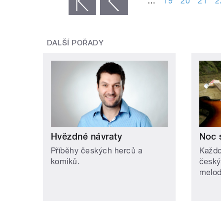
…
19
20
21
2
« první
‹ předchozí
DALŠÍ POŘADY
Hvězdné návraty
Noc 
Příběhy českých herců a
Každo
komiků.
český
melodi