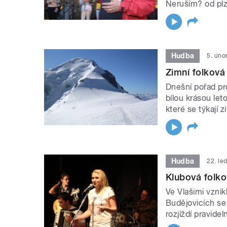
Neruším? od plz
Hudba
5. úno
Zimní folkov
Dnešní pořad pr
bílou krásou le
které se týkají z
Hudba
22. le
Klubová folko
Ve Vlašimi vzni
Budějovicích se 
rozjíždí pravide