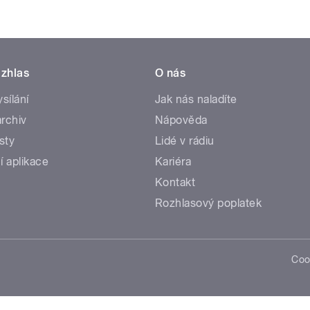
zhlas
O nás
ysílání
Jak nás naladíte
rchiv
Nápověda
sty
Lidé v rádiu
í aplikace
Kariéra
Kontakt
Rozhlasový poplatek
Coo