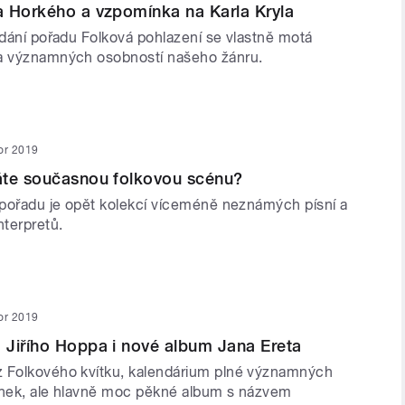
 Horkého a vzpomínka na Karla Kryla
ydání pořadu Folková pohlazení se vlastně motá
ia významných osobností našeho žánru.
or 2019
áte současnou folkovou scénu?
í pořadu je opět kolekcí víceméně neznámých písní a
terpretů.
or 2019
Jiřího Hoppa i nové album Jana Ereta
 Folkového kvítku, kalendárium plné významných
ínek, ale hlavně moc pěkné album s názvem