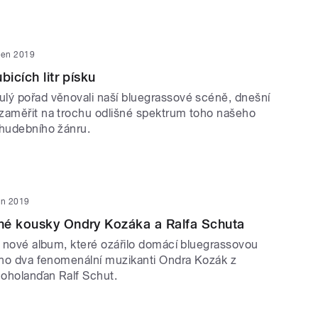
den 2019
bicích litr písku
lý pořad věnovali naší bluegrassové scéně, dnešní
zaměřit na trochu odlišné spektrum toho našeho
 hudebního žánru.
en 2019
né kousky Ondry Kozáka a Ralfa Schuta
e nové album, které ozářilo domácí bluegrassovou
i ho dva fenomenální muzikanti Ondra Kozák z
oholanďan Ralf Schut.