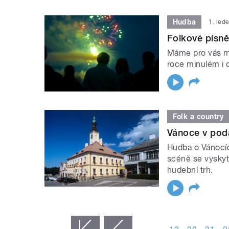
Hudba
1. led
Folkové písně
Máme pro vás mi
roce minulém i 
Folk a country
Vánoce v pod
Hudba o Vánocíc
scéně se vyskyt
hudební trh.
STRÁNKY