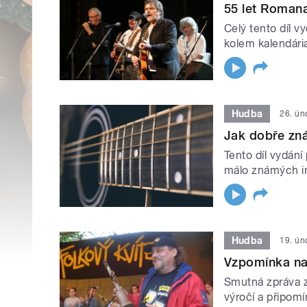
55 let Romana
Celý tento díl v
kolem kalendár
Hudba
26. ún
Jak dobře zn
Tento díl vydán
málo známých in
Hudba
19. ún
Vzpomínka na 
Smutná zpráva z
výročí a připom