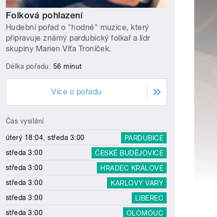
Folková pohlazení
Hudební pořad o "hodné" muzice, který
připravuje známý pardubický folkař a lídr
skupiny Marien Víťa Troníček.
Délka pořadu:
56 minut
Více o pořadu
Čas vysílání
úterý 18:04, středa 3:00
PARDUBICE
středa 3:00
ČESKÉ BUDĚJOVICE
středa 3:00
HRADEC KRÁLOVÉ
středa 3:00
KARLOVY VARY
středa 3:00
LIBEREC
středa 3:00
OLOMOUC