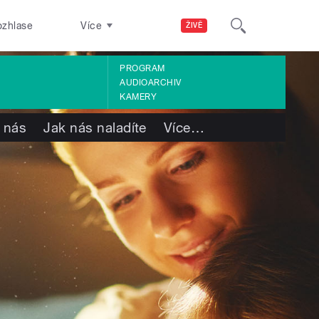
ozhlase
Více
ŽIVĚ
PROGRAM
AUDIOARCHIV
KAMERY
 nás
Jak nás naladíte
Více
…