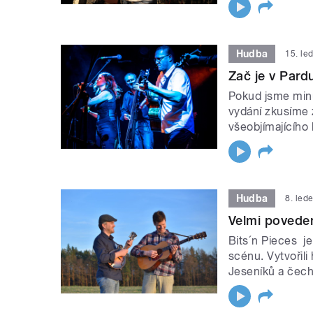
Hudba
15. le
Zač je v Pardu
Pokud jsme minu
vydání zkusíme 
všeobjímajícího
Hudba
8. led
Velmi povede
Bits´n Pieces j
scénu. Vytvořil
Jeseníků a čech