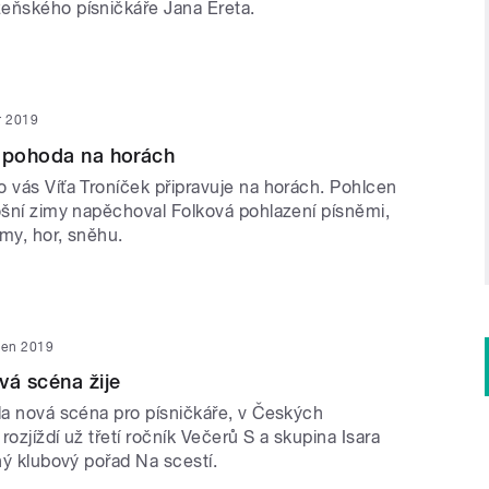
eňského písničkáře Jana Ereta.
r 2019
á pohoda na horách
o vás Víťa Troníček připravuje na horách. Pohlcen
tošní zimy napěchoval Folková pohlazení písněmi,
imy, hor, sněhu.
den 2019
vá scéna žije
kla nová scéna pro písničkáře, v Českých
rozjíždí už třetí ročník Večerů S a skupina Isara
lný klubový pořad Na scestí.