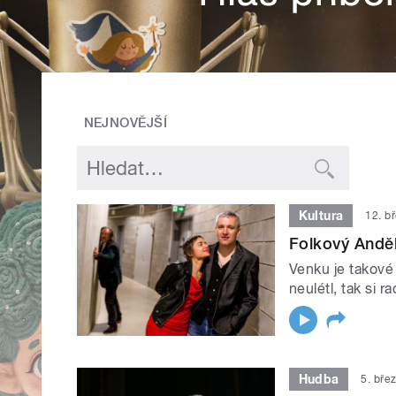
NEJNOVĚJŠÍ
Kultura
12. b
Folkový Andě
Venku je takové
neulétl, tak si 
Hudba
5. bře