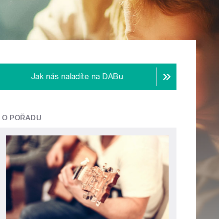
Jak nás naladíte na DABu
O POŘADU