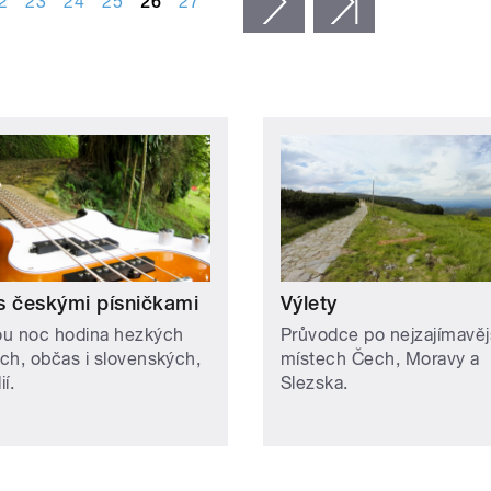
2
23
24
25
26
27
následující ›
poslední »
s českými písničkami
Výlety
u noc hodina hezkých
Průvodce po nejzajímavěj
ch, občas i slovenských,
místech Čech, Moravy a
í.
Slezska.