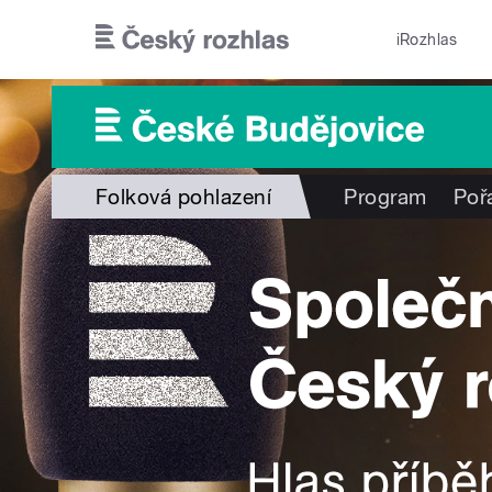
Přejít k hlavnímu obsahu
iRozhlas
Folková pohlazení
Program
Poř