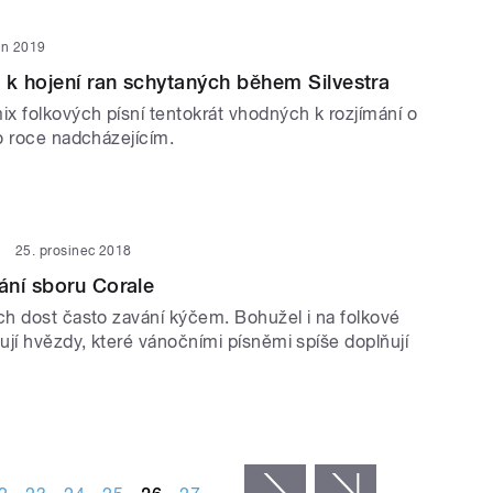
en 2019
 k hojení ran schytaných během Silvestra
x folkových písní tentokrát vhodných k rozjímání o
o roce nadcházejícím.
25. prosinec 2018
ání sboru Corale
h dost často zavání kýčem. Bohužel i na folkové
ují hvězdy, které vánočními písněmi spíše doplňují