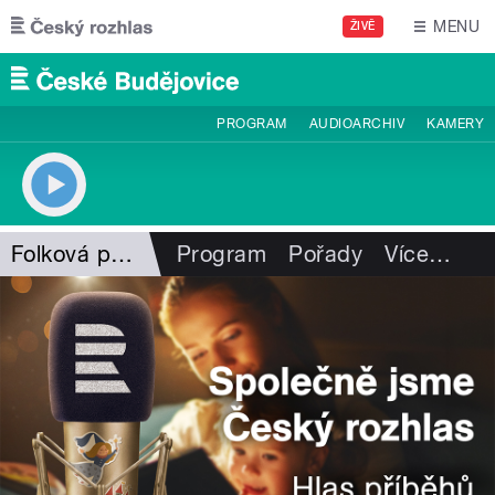
Přejít k hlavnímu obsahu
MENU
ŽIVĚ
PROGRAM
AUDIOARCHIV
KAMERY
Folková pohlazení
Program
Pořady
Více
…