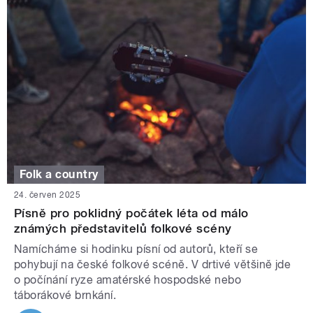
Folk a country
24. červen 2025
Písně pro poklidný počátek léta od málo
známých představitelů folkové scény
Namícháme si hodinku písní od autorů, kteří se
pohybují na české folkové scéně. V drtivé většině jde
o počínání ryze amatérské hospodské nebo
táborákové brnkání.