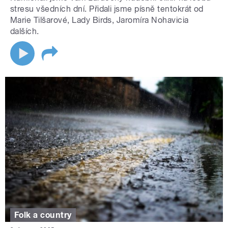
stresu všedních dní. Přidali jsme písně tentokrát od
Marie Tilšarové, Lady Birds, Jaromíra Nohavicia
dalších.
Folk a country