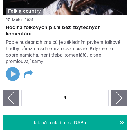
Folk a country
27. květen 2025
Hodina folkových písní bez zbytečných
komentářů
Podle hudebních znalců je základním prvkem folkové
hudby důraz na sdělení a obsah písně. Když se to
dobře namíchá, není třeba komentářů, písně
promlouvají samy.
STRÁNKY
4
n
zí
Jak nás naladíte na DABu