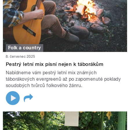
Folk a country
8. červenec 2025
Pestrý letní mix písní nejen k táborákům
Nabídneme vám pestrý letní mix známých
táborákových evergreenů až po zapomenuté poklady
soudobých tvůrců folkového žánru.