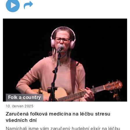
Folk a country
10. červen 2025
Zaručená folková medicína na léčbu stresu
všedních dní
Namíchali jsme vám zaručený hudební elixír na léčbu