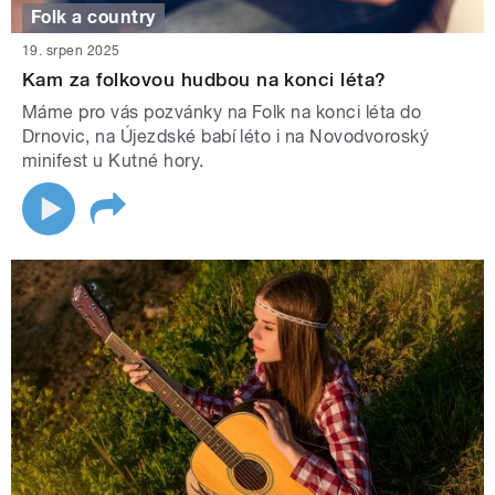
Folk a country
19. srpen 2025
Kam za folkovou hudbou na konci léta?
Máme pro vás pozvánky na Folk na konci léta do
Drnovic, na Újezdské babí léto i na Novodvoroský
minifest u Kutné hory.