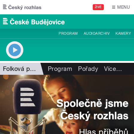
Přejít k hlavnímu obsahu
MENU
ŽIVĚ
PROGRAM
AUDIOARCHIV
KAMERY
Folková pohlazení
Program
Pořady
Více
…