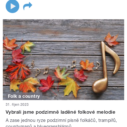
Folk a country
31. říjen 2023
Vybrali jsme podzimně laděné folkové melodie
A zase jednou ryze podzimní písně folkáčů, trampířů,
countymanů a bluegrassbláznů...