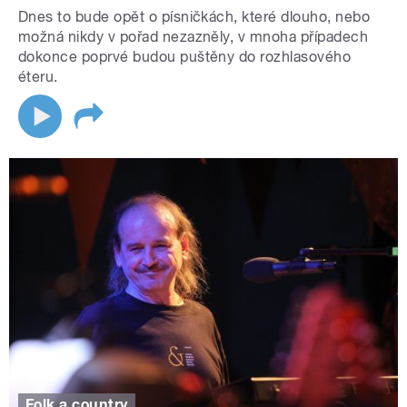
Dnes to bude opět o písničkách, které dlouho, nebo
možná nikdy v pořad nezazněly, v mnoha případech
dokonce poprvé budou puštěny do rozhlasového
éteru.
Folk a country