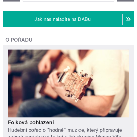
Jak nás naladíte na DABu
O POŘADU
Folková pohlazení
Hudební pořad o "hodné" muzice, který připravuje
známý pardubický folkař a lídr skupiny Marien Víťa