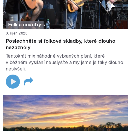
Folk a country
3. říjen 2023
Poslechněte si folkové skladby, které dlouho
nezazněly
Tentokrát mix náhodně vybraných písní, které
v běžném vysílání neuslyšíte a my jsme je taky dlouho
neslyšeli.