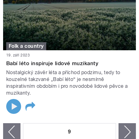
Folk a country
19. září 2023
Babí léto inspiruje lidové muzikanty
Nostalgický závěr léta a příchod podzimu, tedy to
kouzelné takzvané „Babí léto“ je nesmírně
inspirativním obdobím i pro novodobé lidové pěvce a
muzikanty.
STRÁNKY
9
n
zí