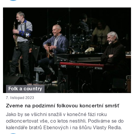
Folk a country
7. listopad 2023
Zveme na podzimní folkovou koncertní smršť
Jako by se všichni snažili v konečné fázi roku
odkoncertovat vše, co letos nestihli. Podíváme se do
kalendáře bratrů Ebenových i na šňůru Vlasty Redla.