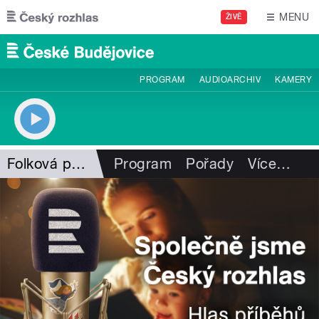
Přejít k hlavnímu obsahu
MENU
ŽIVĚ
PROGRAM
AUDIOARCHIV
KAMERY
Folková pohlazení
Program
Pořady
Více
…