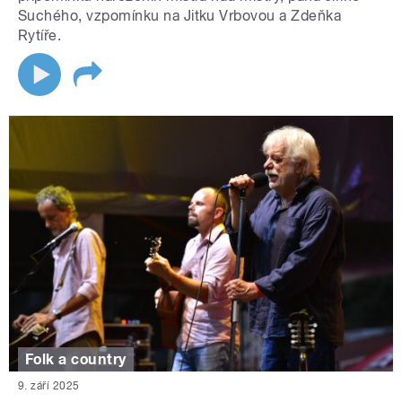
Suchého, vzpomínku na Jitku Vrbovou a Zdeňka
Rytíře.
Folk a country
9. září 2025