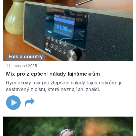
Folk a country
11. listopad 2025
Mix pro zlepšení nálady fajnšmekrům
Rýmičkový mix pro zlepšení nálady fajnšmekrům, je
sestavený z písní, které neznají ani znalci.