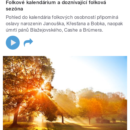
Folkové kalendárium a doznívající folková
sezóna
Pohled do kalendária folkových osobností připomíná
oslavy narozenin Janouška, Křesťana a Bobka, naopak
úmrtí pánů Blažejovského, Cashe a Brümera.