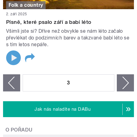
Folk a country
2. září 2025
Písně, které psalo září a babí léto
Všimli jste si? Dříve než obvykle se nám léto začalo
převlékat do podzimních barev a takzvané babí léto se
s tím letos nepáře.
STRÁNKY
3
n
zí
Jak nás naladíte na DABu
O POŘADU