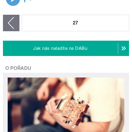
STRÁNKY
27
zí
Jak nás naladíte na DABu
O POŘADU