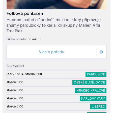
Folková pohlazení
Hudební pořad o "hodné" muzice, který připravuje
známý pardubický folkař a lídr skupiny Marien Víťa
Troníček.
Délka pořadu:
56 minut
Více o pořadu
Čas vysílání
úterý 18:04, středa 3:00
PARDUBICE
středa 3:00
ČESKÉ BUDĚJOVICE
středa 3:00
HRADEC KRÁLOVÉ
středa 3:00
KARLOVY VARY
středa 3:00
LIBEREC