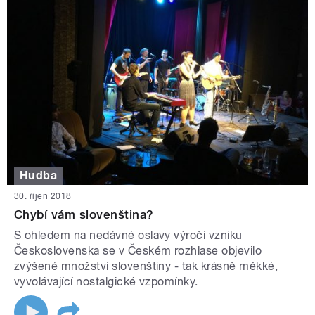
Hudba
30. říjen 2018
Chybí vám slovenština?
S ohledem na nedávné oslavy výročí vzniku
Československa se v Českém rozhlase objevilo
zvýšené množství slovenštiny - tak krásně měkké,
vyvolávající nostalgické vzpomínky.