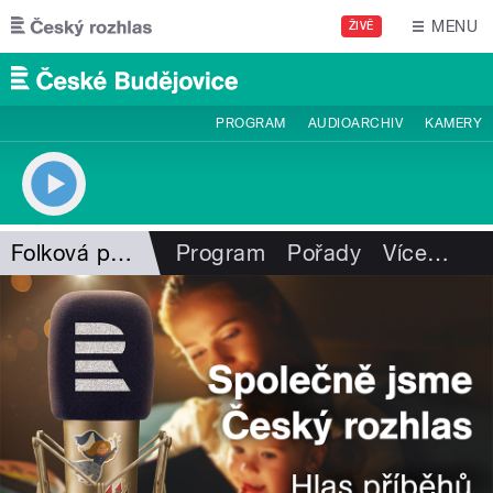
Přejít k hlavnímu obsahu
MENU
ŽIVĚ
PROGRAM
AUDIOARCHIV
KAMERY
Folková pohlazení
Program
Pořady
Více
…