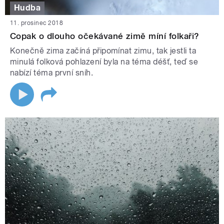
Hudba
11. prosinec 2018
Copak o dlouho očekávané zimě míní folkaři?
Konečně zima začíná připomínat zimu, tak jestli ta
minulá folková pohlazení byla na téma déšť, teď se
nabízí téma první sníh.