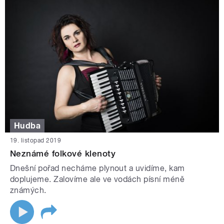
Hudba
19. listopad 2019
Neznámé folkové klenoty
Dnešní pořad necháme plynout a uvidíme, kam
doplujeme. Zalovíme ale ve vodách písní méně
známých.