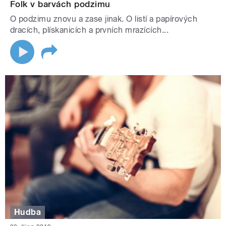
Folk v barvách podzimu
O podzimu znovu a zase jinak. O listí a papírových
dracích, plískanicích a prvních mrazících...
Hudba