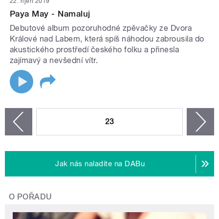
22. říjen 2019
Paya May - Namaluj
Debutové album pozoruhodné zpěvačky ze Dvora
Králové nad Labem, která spíš náhodou zabrousila do
akustického prostředí českého folku a přinesla
zajímavý a nevšední vítr.
STRÁNKY
23
n
zí
Jak nás naladíte na DABu
O POŘADU