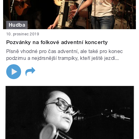
Hudba
10. prosinec 2019
Pozvánky na folkové adventní koncerty
Písně vhodné pro čas adventní, ale také pro konec
podzimu a nejdrsnější trampíky, kteří ještě jezdí...