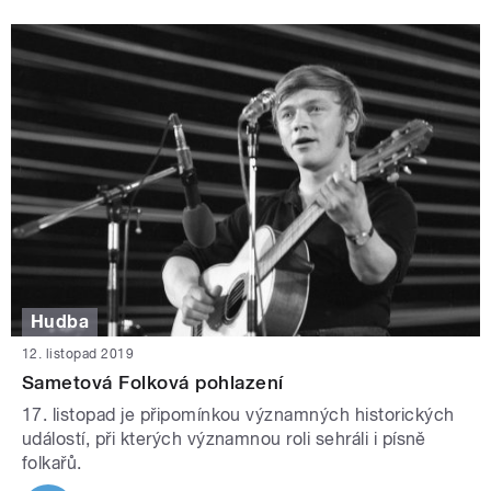
Hudba
12. listopad 2019
Sametová Folková pohlazení
17. listopad je připomínkou významných historických
událostí, při kterých významnou roli sehráli i písně
folkařů.