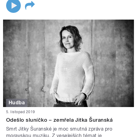
Hudba
5. listopad 2019
Odešlo sluníčko – zemřela Jitka Šuranská
Smrt Jitky Šuranské je moc smutná zpráva pro
moravskou muziku. Z veselejších témat je