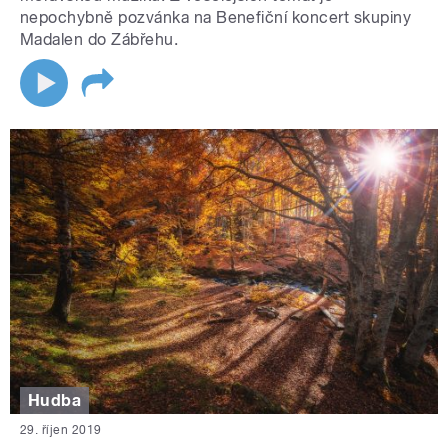
nepochybně pozvánka na Benefiční koncert skupiny
Madalen do Zábřehu.
Hudba
29. říjen 2019