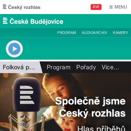
Přejít k hlavnímu obsahu
MENU
ŽIVĚ
PROGRAM
AUDIOARCHIV
KAMERY
Folková pohlazení
Program
Pořady
Více
…