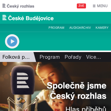
Přejít k hlavnímu obsahu
MENU
ŽIVĚ
PROGRAM
AUDIOARCHIV
KAMERY
Folková pohlazení
Program
Pořady
Více
…