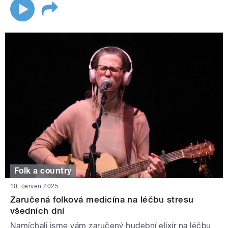
Folk a country
10. červen 2025
Zaručená folková medicína na léčbu stresu
všedních dní
Namíchali jsme vám zaručený hudební elixír na léčbu