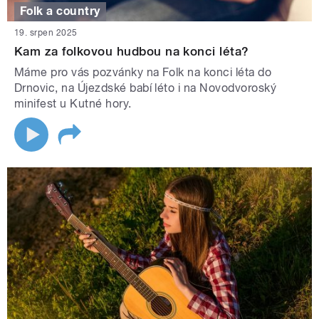
Folk a country
19. srpen 2025
Kam za folkovou hudbou na konci léta?
Máme pro vás pozvánky na Folk na konci léta do
Drnovic, na Újezdské babí léto i na Novodvoroský
minifest u Kutné hory.