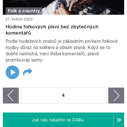
Folk a country
27. květen 2025
Hodina folkových písní bez zbytečných
komentářů
Podle hudebních znalců je základním prvkem folkové
hudby důraz na sdělení a obsah písně. Když se to
dobře namíchá, není třeba komentářů, písně
promlouvají samy.
STRÁNKY
4
n
zí
Jak nás naladíte na DABu