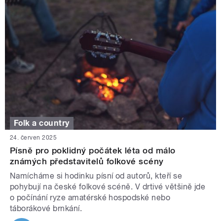
Folk a country
24. červen 2025
Písně pro poklidný počátek léta od málo
známých představitelů folkové scény
Namícháme si hodinku písní od autorů, kteří se
pohybují na české folkové scéně. V drtivé většině jde
o počínání ryze amatérské hospodské nebo
táborákové brnkání.