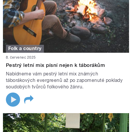
Folk a country
8. červenec 2025
Pestrý letní mix písní nejen k táborákům
Nabídneme vám pestrý letní mix známých
táborákových evergreenů až po zapomenuté poklady
soudobých tvůrců folkového žánru.