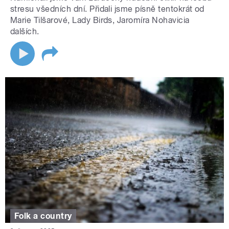
stresu všedních dní. Přidali jsme písně tentokrát od
Marie Tilšarové, Lady Birds, Jaromíra Nohavicia
dalších.
Folk a country