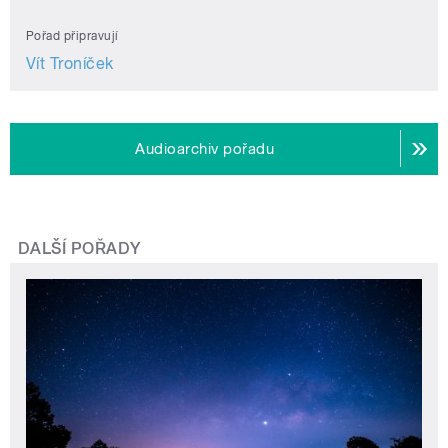
Pořad připravují
Vít Troníček
Audioarchiv pořadu
DALŠÍ POŘADY