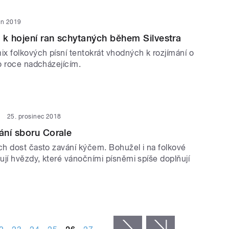
en 2019
 k hojení ran schytaných během Silvestra
x folkových písní tentokrát vhodných k rozjímání o
o roce nadcházejícím.
25. prosinec 2018
ání sboru Corale
h dost často zavání kýčem. Bohužel i na folkové
ují hvězdy, které vánočními písněmi spíše doplňují