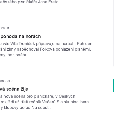
eňského písničkáře Jana Ereta.
r 2019
á pohoda na horách
o vás Víťa Troníček připravuje na horách. Pohlcen
tošní zimy napěchoval Folková pohlazení písněmi,
imy, hor, sněhu.
den 2019
vá scéna žije
kla nová scéna pro písničkáře, v Českých
rozjíždí už třetí ročník Večerů S a skupina Isara
lný klubový pořad Na scestí.