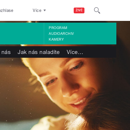
ozhlase
Více
ŽIVĚ
PROGRAM
AUDIOARCHIV
KAMERY
 nás
Jak nás naladíte
Více
…