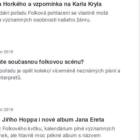
 Horkého a vzpomínka na Karla Kryla
ydání pořadu Folková pohlazení se vlastně motá
ia významných osobností našeho žánru.
or 2019
áte současnou folkovou scénu?
í pořadu je opět kolekcí víceméně neznámých písní a
terpretů.
or 2019
Jiřího Hoppa i nové album Jana Ereta
 Folkového kvítku, kalendárium plné významných
ínek, ale hlavně moc pěkné album s názvem