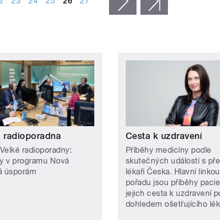
2
23
24
25
26
27
následující ›
poslední »
á radioporadna
Cesta k uzdravení
Velké radioporadny:
Příběhy medicíny podle
 v programu Nová
skutečných událostí s př
á úsporám
lékaři Česka. Hlavní linkou
pořadu jsou příběhy pacie
jejich cesta k uzdravení 
dohledem ošetřujícího lék