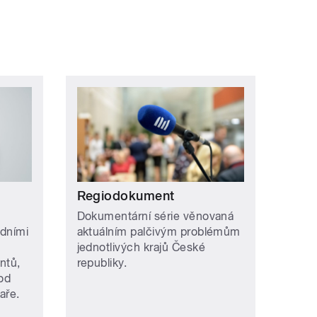
Regiodokument
Dokumentární série věnovaná
edními
aktuálním palčivým problémům
jednotlivých krajů České
ntů,
republiky.
pod
aře.