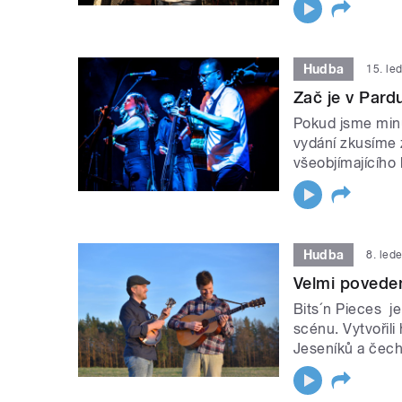
Hudba
15. le
Zač je v Pardu
Pokud jsme minu
vydání zkusíme 
všeobjímajícího
Hudba
8. led
Velmi povede
Bits´n Pieces j
scénu. Vytvořil
Jeseníků a čech