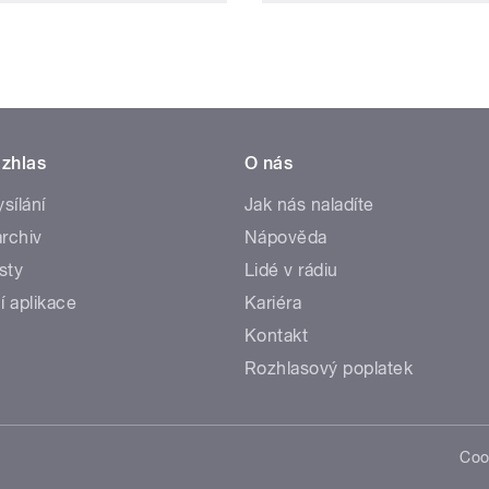
zhlas
O nás
ysílání
Jak nás naladíte
rchiv
Nápověda
sty
Lidé v rádiu
í aplikace
Kariéra
Kontakt
Rozhlasový poplatek
Coo