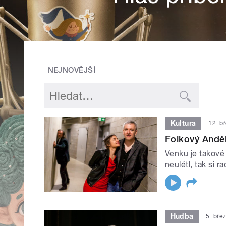
NEJNOVĚJŠÍ
Kultura
12. b
Folkový Andě
Venku je takové
neulétl, tak si 
Hudba
5. bře