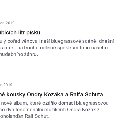
den 2019
bicích litr písku
lý pořad věnovali naší bluegrassové scéně, dnešní
zaměřit na trochu odlišné spektrum toho našeho
 hudebního žánru.
en 2019
né kousky Ondry Kozáka a Ralfa Schuta
e nové album, které ozářilo domácí bluegrassovou
i ho dva fenomenální muzikanti Ondra Kozák z
oholanďan Ralf Schut.