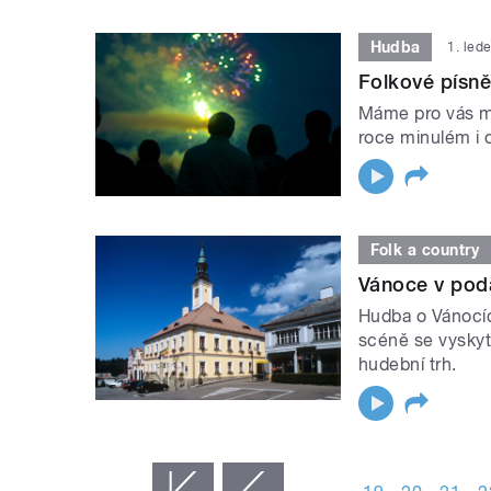
Hudba
1. led
Folkové písně
Máme pro vás mi
roce minulém i 
Folk a country
Vánoce v pod
Hudba o Vánocíc
scéně se vyskyt
hudební trh.
STRÁNKY