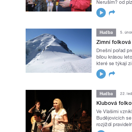
Neruším? od plz
Hudba
5. úno
Zimní folkov
Dnešní pořad pr
bílou krásou le
které se týkají z
Hudba
22. le
Klubová folko
Ve Vlašimi vzni
Budějovicích se 
rozjíždí pravide