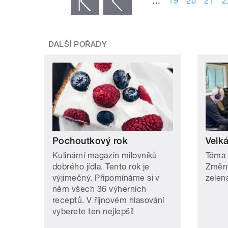
…
19
20
21
2
« první
‹ předchozí
DALŠÍ POŘADY
Pochoutkový rok
Velk
Kulinární magazín milovníků
Téma 
dobrého jídla. Tento rok je
Změny
výjimečný. Připomínáme si v
zelen
něm všech 36 výherních
receptů. V říjnovém hlasování
vyberete ten nejlepší!