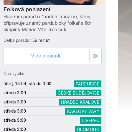
Folková pohlazení
Hudební pořad o "hodné" muzice, který
připravuje známý pardubický folkař a lídr
skupiny Marien Víťa Troníček.
Délka pořadu:
56 minut
Více o pořadu
Čas vysílání
úterý 18:04, středa 3:00
PARDUBICE
středa 3:00
ČESKÉ BUDĚJOVICE
středa 3:00
HRADEC KRÁLOVÉ
středa 3:00
KARLOVY VARY
středa 3:00
LIBEREC
středa 3:00
OLOMOUC