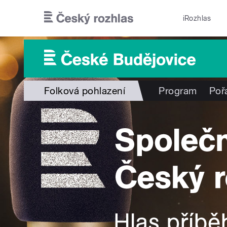
Přejít k hlavnímu obsahu
iRozhlas
Folková pohlazení
Program
Poř