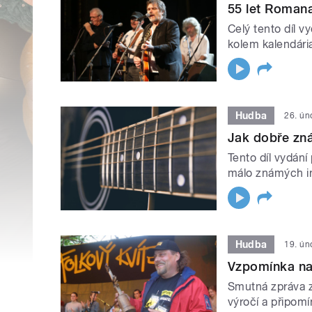
55 let Romana
Celý tento díl v
kolem kalendár
Hudba
26. ún
Jak dobře zn
Tento díl vydán
málo známých in
Hudba
19. ún
Vzpomínka na 
Smutná zpráva z
výročí a připom