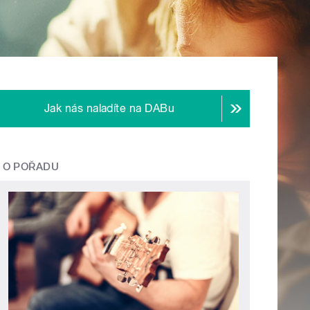
Jak nás naladíte na DABu
O POŘADU