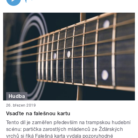
Hudba
26. březen 2019
Vsaďte na falešnou kartu
Tento díl je zaměřen především na trampskou hudební
scénu: partička zarostlých mládenců ze Žďárských
vrchů si říká Falešná karta vydala pozoruhodné