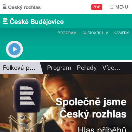
Přejít k hlavnímu obsahu
MENU
ŽIVĚ
PROGRAM
AUDIOARCHIV
KAMERY
Folková pohlazení
Program
Pořady
Více
…