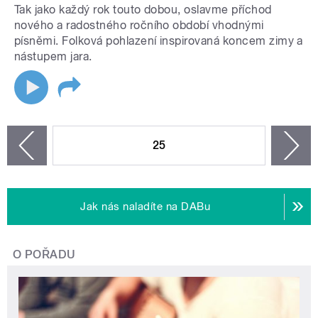
Tak jako každý rok touto dobou, oslavme příchod
nového a radostného ročního období vhodnými
písněmi. Folková pohlazení inspirovaná koncem zimy a
nástupem jara.
STRÁNKY
25
n
zí
Jak nás naladíte na DABu
O POŘADU