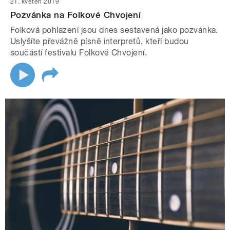
21. květen 2019
Pozvánka na Folkové Chvojení
Folková pohlazení jsou dnes sestavená jako pozvánka.
Uslyšíte převážně písně interpretů, kteří budou
součástí festivalu Folkové Chvojení.