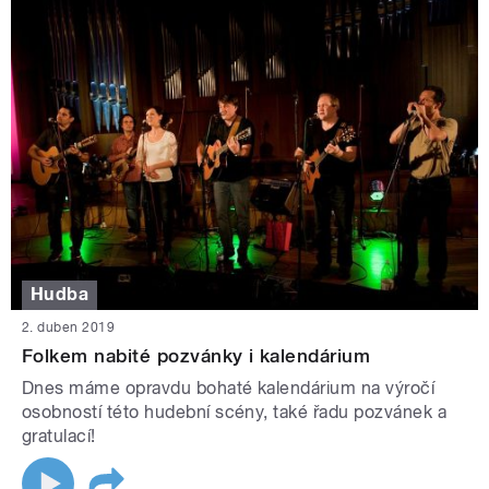
Hudba
2. duben 2019
Folkem nabité pozvánky i kalendárium
Dnes máme opravdu bohaté kalendárium na výročí
osobností této hudební scény, také řadu pozvánek a
gratulací!