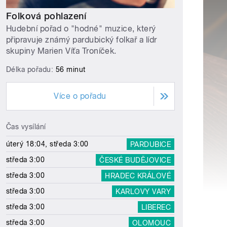
Folková pohlazení
Hudební pořad o "hodné" muzice, který
připravuje známý pardubický folkař a lídr
skupiny Marien Víťa Troníček.
Délka pořadu:
56 minut
Více o pořadu
Čas vysílání
úterý 18:04, středa 3:00
PARDUBICE
středa 3:00
ČESKÉ BUDĚJOVICE
středa 3:00
HRADEC KRÁLOVÉ
středa 3:00
KARLOVY VARY
středa 3:00
LIBEREC
středa 3:00
OLOMOUC