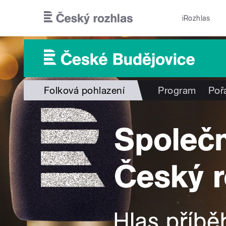
Přejít k hlavnímu obsahu
iRozhlas
Folková pohlazení
Program
Poř