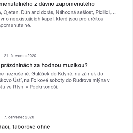
menutelného z dávno zapomenutého
, Qjeten, Dún and dorás, Náhodná sešlost, Pidilidi,…
vno neexistujících kapel, které jsou pro určitou
zapomenutelné.
21. červenec 2020
o prázdninách za hodnou muzikou?
ce nezrušené: Gulášek do Kdyně, na zámek do
kovo Ústí, na Folkové soboty do Rudrova mlýna v
otu ve Rtyni v Podkrkonoší.
7. červenec 2020
dáci, táborové ohně