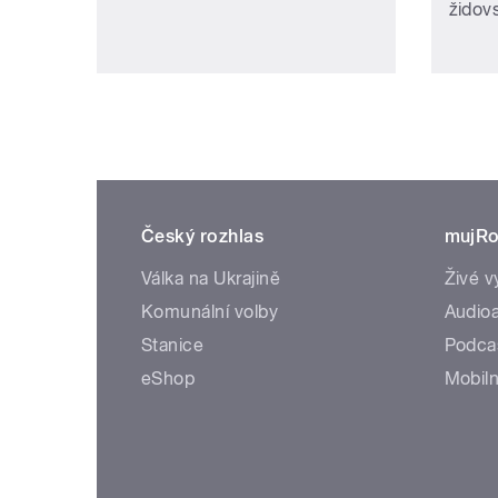
židovs
Český rozhlas
mujRo
Válka na Ukrajině
Živé v
Komunální volby
Audioa
Stanice
Podca
eShop
Mobiln