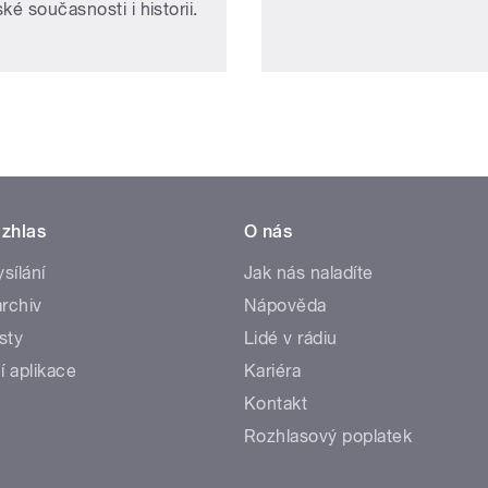
ké současnosti i historii.
zhlas
O nás
ysílání
Jak nás naladíte
rchiv
Nápověda
sty
Lidé v rádiu
í aplikace
Kariéra
Kontakt
Rozhlasový poplatek