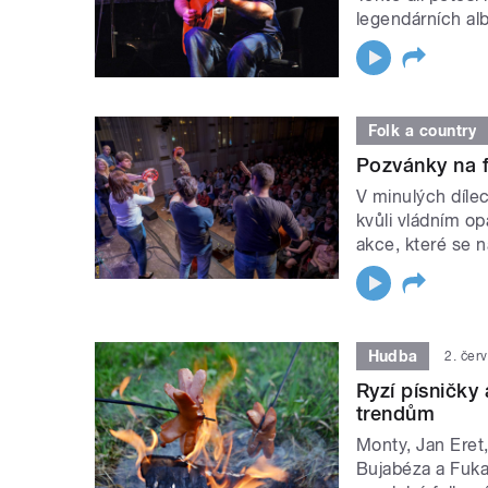
legendárních al
Folk a country
Pozvánky na f
V minulých díle
kvůli vládním o
akce, které se 
Hudba
2. čer
Ryzí písničky
trendům
Monty, Jan Eret,
Bujabéza a Fukan