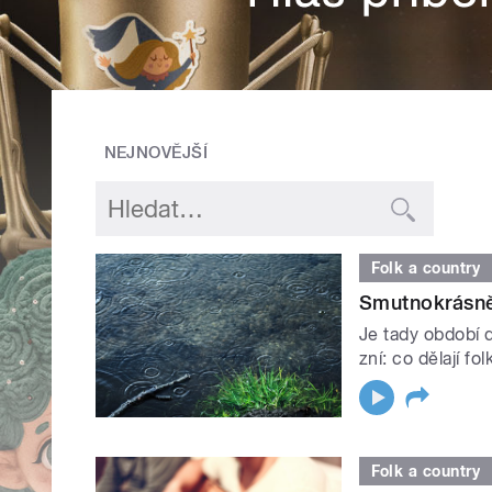
NEJNOVĚJŠÍ
Folk a country
Smutnokrásněd
Je tady období 
zní: co dělají fo
Folk a country