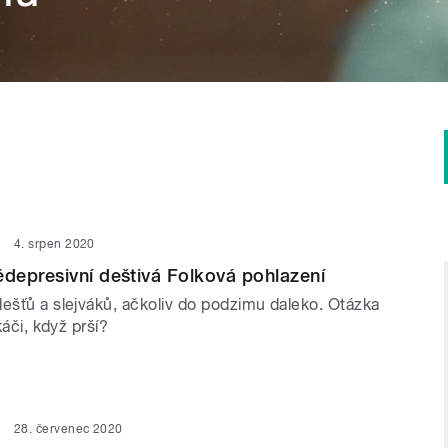
4. srpen 2020
epresivní deštivá Folková pohlazení
dešťů a slejváků, ačkoliv do podzimu daleko. Otázka
lkáči, když prší?
28. červenec 2020