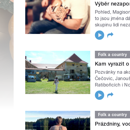
Výběr nezapo
Pohled, Magison
to jsou jména dá
skupinu lidí ne
Folk a country
Kam vyrazit 
Pozvánky na ak
Čečovic, Janouš
Ratibořicích i N
Folk a country
Prázdniny, vo