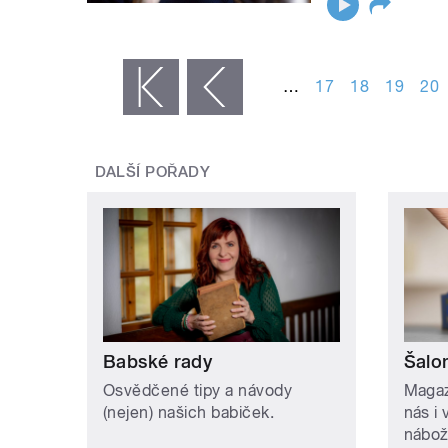
STRÁNKY
…
17
18
19
20
« první
‹ předchozí
DALŠÍ POŘADY
Babské rady
Šalo
Osvědčené tipy a návody
Magaz
(nejen) našich babiček.
nás i 
nábož