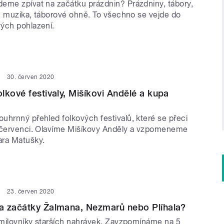
eme zpívat na začátku prázdnin? Prázdniny, tábory,
y, muzika, táborové ohně. To všechno se vejde do
ých pohlazení.
30. červen 2020
lkové festivaly, Mišíkovi Andělé a kupa
uhrnný přehled folkových festivalů, které se přeci
 červenci. Olavíme Mišíkovy Anděly a vzpomeneme
ara Matušky.
23. červen 2020
a začátky Žalmana, Nezmarů nebo Plíhala?
í milovníky starších nahrávek. Zavzpomínáme na 5