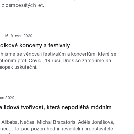
b z osmdesátých let.
16. červen 2020
olkové koncerty a festivaly
ch jsme se věnovali festivalům a koncertům, které se
patřením proti Covid -19 ruší. Dnes se zaměříme na
naopak uskuteční.
ven 2020
 a lidová tvořivost, která nepodléhá módním
 Alibaba, Načas, Michal Braxatoris, Adéla Jonášová,
ec... To jsou pozoruhodní neviditelní představitelé