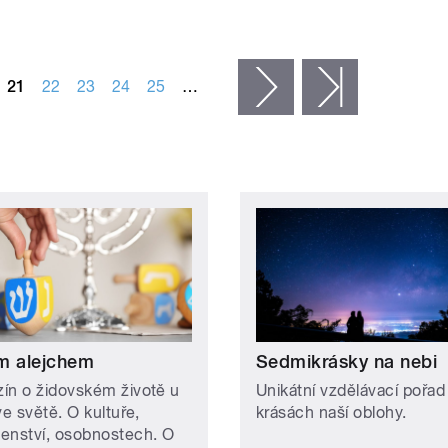
21
22
23
24
25
…
následující ›
poslední »
m alejchem
Sedmikrásky na nebi
ín o židovském životě u
Unikátní vzdělávací pořad
ve světě. O kultuře,
krásách naší oblohy.
enství, osobnostech. O