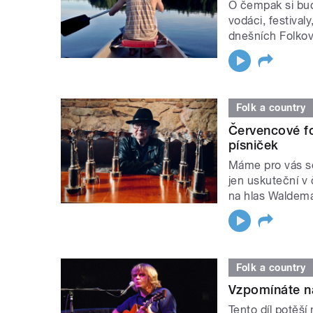
O čempak si bud
vodáci, festival
dnešních Folkov
Folk a country
Červencové fo
písniček
Máme pro vás so
jen uskuteční v
na hlas Waldem
Folk a country
Vzpomínáte n
Tento díl potěš