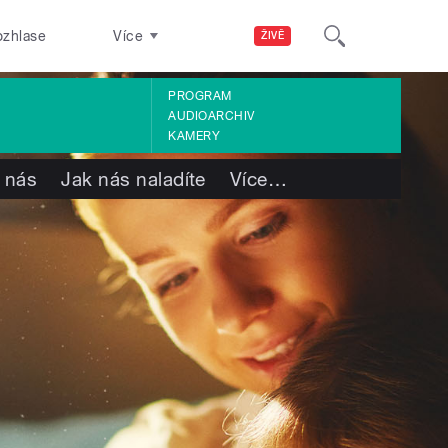
ozhlase
Více
ŽIVĚ
PROGRAM
AUDIOARCHIV
KAMERY
 nás
Jak nás naladíte
Více
…