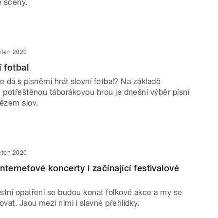
é scény.
ěten 2020
 fotbal
 se dá s písněmi hrát slovní fotbal? Na základě
u potřeštěnou táborákovou hrou je dnešní výběr písní
tězem slov.
ěten 2020
ternetové koncerty i začínající festivalové
stní opatření se budou konat folkové akce a my se
at. Jsou mezi nimi i slavné přehlídky.