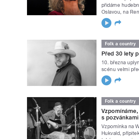
přidáme hudebn
Oslavou, na Ren
Folk a country
Před 30 lety 
10. března uplyn
scénu velmi pře
Folk a country
Vzpomínáme, 
s pozvánkami
Vzpomínka na W
Hukvald, přípite