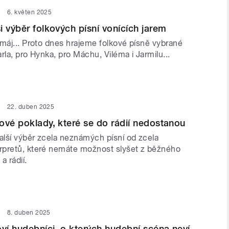
6. květen 2025
i výběr folkových písní vonících jarem
 máj... Proto dnes hrajeme folkové písně vybrané
rla, pro Hynka, pro Máchu, Viléma i Jarmilu...
22. duben 2025
ové poklady, které se do rádií nedostanou
lší výběr zcela neznámých písní od zcela
pretů, které nemáte možnost slyšet z běžného
a rádií.
8. duben 2025
oví hudebníci, o kterých hudební scéna neví