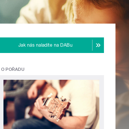
Jak nás naladíte na DABu
O POŘADU