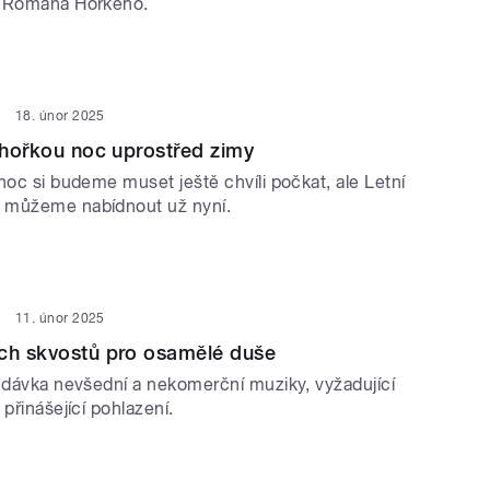
y Romana Horkého.
18. únor 2025
í hořkou noc uprostřed zimy
noc si budeme muset ještě chvíli počkat, ale Letní
 můžeme nabídnout už nyní.
11. únor 2025
ých skvostů pro osamělé duše
á dávka nevšední a nekomerční muziky, vyžadující
 přinášející pohlazení.