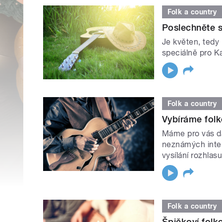
Folk a country
Poslechněte s
Je květen, tedy
speciálně pro Ka
Folk a country
Vybíráme folk
Máme pro vás da
neznámých inter
vysílání rozhlasu 
Folk a country
Špičkoví folk