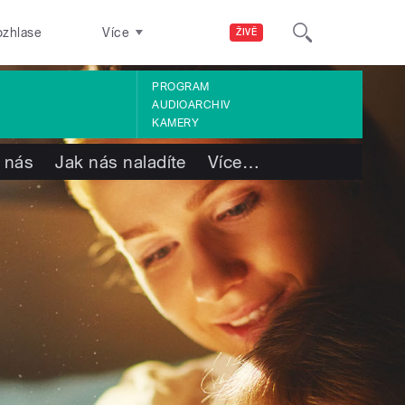
ozhlase
Více
ŽIVĚ
PROGRAM
AUDIOARCHIV
KAMERY
 nás
Jak nás naladíte
Více
…