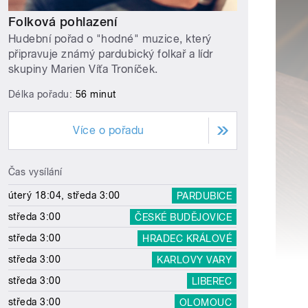
Folková pohlazení
Hudební pořad o "hodné" muzice, který
připravuje známý pardubický folkař a lídr
skupiny Marien Víťa Troníček.
Délka pořadu:
56 minut
Více o pořadu
Čas vysílání
úterý 18:04, středa 3:00
PARDUBICE
středa 3:00
ČESKÉ BUDĚJOVICE
středa 3:00
HRADEC KRÁLOVÉ
středa 3:00
KARLOVY VARY
středa 3:00
LIBEREC
středa 3:00
OLOMOUC