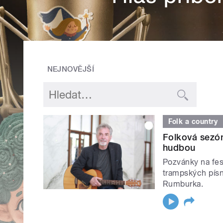
NEJNOVĚJŠÍ
Folk a country
Folková sezón
hudbou
Pozvánky na fest
trampských písn
Rumburka.