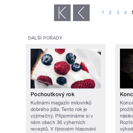
STRÁNKY
1
2
3
4
« první
‹ předchozí
DALŠÍ POŘADY
Pochoutkový rok
Konce
Kulinární magazín milovníků
Koncer
dobrého jídla. Tento rok je
prožit
výjimečný. Připomínáme si v
násle
něm všech 36 výherních
Rozhl
receptů. V říjnovém hlasování
výhod