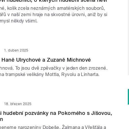
lné, kolik zcela neznámých amatérských souborů,
ářů v naší zemi hraje na skvostné úrovni, aniž by si
ůmysl někdy všiml.
1. duben 2025
 Haně Ulrychové a Zuzaně Michnové
hnová. To jsou dvě zpěvačky v jeden den zrozené.
 trampské velikány Mottla, Ryvolu a Linharta.
18. březen 2025
i hudební pozvánky na Pokorného s Jíšovou,
en
meneme narozeniny Dobeše, Žalmana a Vřešťála a