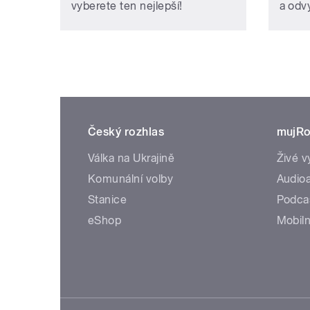
vyberete ten nejlepší!
a odvy
Český rozhlas
mujRo
Válka na Ukrajině
Živé v
Komunální volby
Audioa
Stanice
Podca
eShop
Mobiln