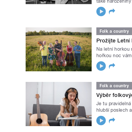
také narozenin
Folk a country
Prožijte Letn
Na letní horkou 
hořkou noc vám
Folk a country
Výběr folkov
Je tu pravideln
hlubší poslech a