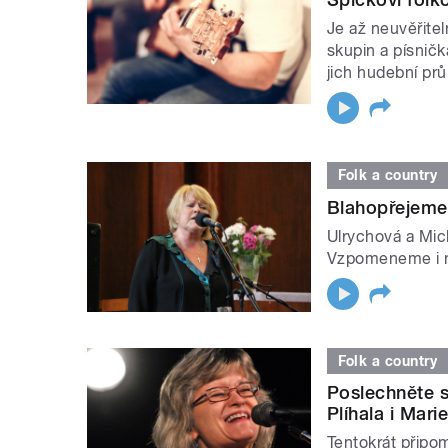
Je až neuvěřite
skupin a písničk
jich hudební pr
Folk a country
Blahopřejeme
Ulrychová a Mic
Vzpomeneme i na
Folk a country
Poslechněte s
Plíhala i Mari
Tentokrát připo