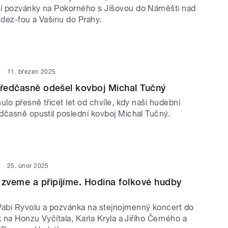
í pozvánky na Pokorného s Jíšovou do Náměšti nad
dez-fou a Vašinu do Prahy.
11. březen 2025
předčasně odešel kovboj Michal Tučný
ulo přesně třicet let od chvíle, kdy naši hudební
dčasně opustil poslední kovboj Michal Tučný.
25. únor 2025
zveme a připíjíme. Hodina folkové hudby
abi Ryvolu a pozvánka na stejnojmenný koncert do
k na Honzu Vyčítala, Karla Kryla a Jiřího Černého a