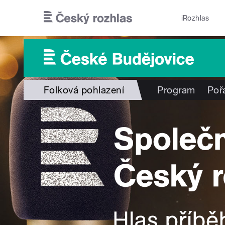
Přejít k hlavnímu obsahu
iRozhlas
Folková pohlazení
Program
Poř