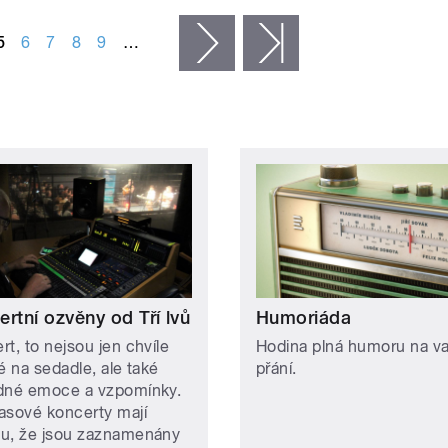
5
6
7
8
9
…
následující ›
poslední »
rtní ozvěny od Tří lvů
Humoriáda
t, to nejsou jen chvíle
Hodina plná humoru na v
é na sedadle, ale také
přání.
dné emoce a vzpomínky.
asové koncerty mají
u, že jsou zaznamenány